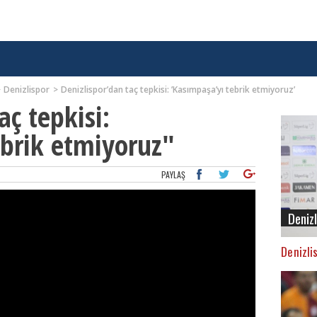
Denizlispor
Denizlispor’dan taç tepkisi: ’Kasımpaşa’yı tebrik etmiyoruz’
aç tepkisi:
brik etmiyoruz"
PAYLAŞ
Deniz
Denizli