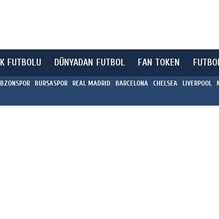
K FUTBOLU
DÜNYADAN FUTBOL
FAN TOKEN
FUTBO
BZONSPOR
BURSASPOR
REAL MADRID
BARCELONA
CHELSEA
LIVERPOOL