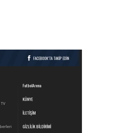
FACEBOOK’TA TAKİP EDİN
FutbolArena
KÜNYE
 TV
İLETİŞİM
GİZLİLİK BİLDİRİMİ
berleri