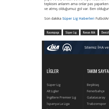
tepkisini anlarım ama onlar pas yaparke
ve atmış olduğumuz gol var. Ben olduğu
Son dakika
Süper Lig Haberleri
FutbolAr
Kasımpaşa
Süper Lig
Kenan Atik
Denizl
Sitemiz İHA ve
LİGLER
TAKIM SAYFA
Süper Lig
Beşiktaş
Alt Ligler
Fenerbahçe
İngiltere Premier Lig
Galatasaray
İspanya La Liga
Trabzonspor