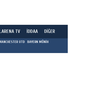
LARENA TV
İDDAA
DİĞER
MANCHESTER UTD
BAYERN MÜNİH