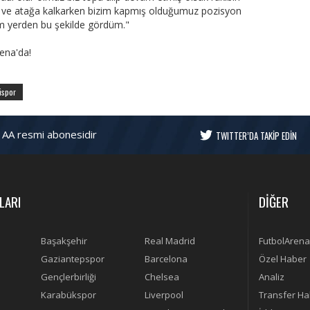
n ve atağa kalkarken bizim kapmış olduğumuz pozisyon
m yerden bu şekilde gördüm."
ena'da!
ispor
 AA resmi abonesidir
TWITTER’DA TAKİP EDİN
LARI
DİĞER
Başakşehir
Real Madrid
FutbolArena
Gaziantepspor
Barcelona
Özel Haber
Gençlerbirliği
Chelsea
Analiz
Karabükspor
Liverpool
Transfer Ha