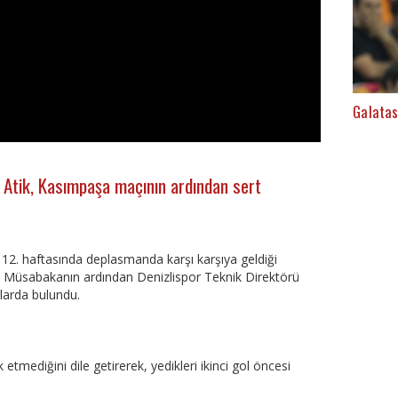
Galatas
 Atik, Kasımpaşa maçının ardından sert
n 12. haftasında deplasmanda karşı karşıya geldiği
u. Müsabakanın ardından Denizlispor Teknik Direktörü
larda bulundu.
 etmediğini dile getirerek, yedikleri ikinci gol öncesi