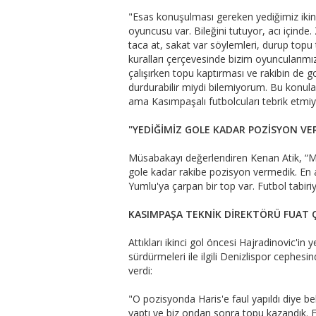
"Esas konuşulması gereken yediğimiz ikin
oyuncusu var. Bileğini tutuyor, acı içinde
taca at, sakat var söylemleri, durup topu
kuralları çerçevesinde bizim oyuncuları
çalışırken topu kaptırması ve rakibin de
durdurabilir miydi bilemiyorum. Bu konu
ama Kasımpaşalı futbolcuları tebrik etmi
"YEDİĞİMİZ GOLE KADAR POZİSYON VE
Müsabakayı değerlendiren Kenan Atik, “Maç
gole kadar rakibe pozisyon vermedik. En
Yumlu'ya çarpan bir top var. Futbol tabiriy
KASIMPAŞA TEKNİK DİREKTÖRÜ FUAT Ç
Attıkları ikinci gol öncesi Hajradinovic'i
sürdürmeleri ile ilgili Denizlispor cephes
verdi:
"O pozisyonda Haris'e faul yapıldı diye be
yaptı ve biz ondan sonra topu kazandık. F