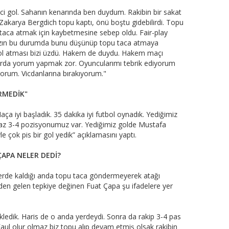
ci gol. Sahanın kenarında ben duydum. Rakibin bir sakat
. Zakarya Bergdich topu kaptı, önü boştu gidebilirdi. Topu
 taca atmak için kaybetmesine sebep oldu. Fair-play
mızın bu durumda bunu düşünüp topu taca atmaya
 gol atması bizi üzdü. Hakem de duydu. Hakem maçı
larda yorum yapmak zor. Oyuncularımı tebrik ediyorum
yorum. Vicdanlarına bırakıyorum."
RMEDİK"
a iyi başladık. 35 dakika iyi futbol oynadık. Yediğimiz
 az 3-4 pozisyonumuz var. Yediğimiz golde Mustafa
le çok pis bir gol yedik” açıklamasını yaptı.
APA NELER DEDİ?
n yerde kaldığı anda topu taca göndermeyerek atağı
inden gelen tepkiye değinen Fuat Çapa şu ifadelere yer
kledik. Haris de o anda yerdeydi. Sonra da rakip 3-4 pas
aul olur olmaz biz topu alıp devam etmiş olsak rakibin