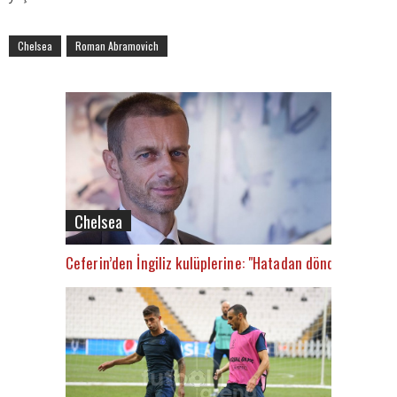
Chelsea
Roman Abramovich
Chelsea
Ceferin’den İngiliz kulüplerine: "Hatadan döndüler"