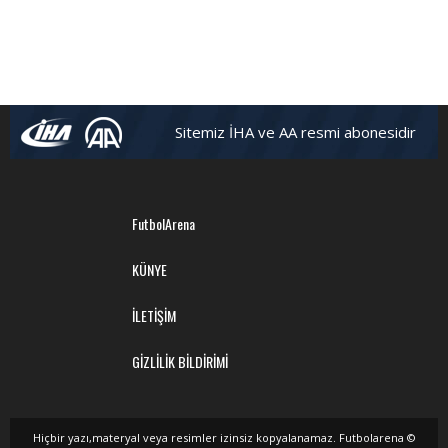
Sitemiz İHA ve AA resmi abonesidir
FutbolArena
KÜNYE
İLETİŞİM
GİZLİLİK BİLDİRİMİ
Hiçbir yazı,materyal veya resimler izinsiz kopyalanamaz. Futbolarena ©