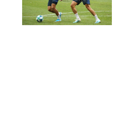
FutbolArena Chelsea - Liverpool Süper Kupa maçında