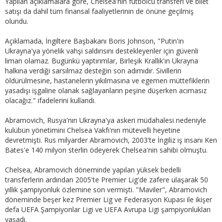
Yapılan açıklamalara göre, Chelsea'nin futbolcu transferi ve bilet
satışı da dahil tüm finansal faaliyetlerinin de önüne geçilmiş
olundu.
Açıklamada, İngiltere Başbakanı Boris Johnson, "Putin'in
Ukrayna'ya yönelik vahşi saldırısını destekleyenler için güvenli
liman olamaz. Bugünkü yaptırımlar, Birleşik Krallık'ın Ukrayna
halkına verdiği sarsılmaz desteğin son adımıdır. Sivillerin
öldürülmesine, hastanelerin yıkılmasına ve egemen müttefiklerin
yasadışı işgaline olanak sağlayanların peşine düşerken acımasız
olacağız." ifadelerini kullandı.
Abramovich, Rusya'nın Ukrayna'ya askeri müdahalesi nedeniyle
kulübün yönetimini Chelsea Vakfı'nın mütevelli heyetine
devretmişti. Rus milyarder Abramovich, 2003'te İngiliz iş insanı Ken
Bates'e 140 milyon sterlin ödeyerek Chelsea'nin sahibi olmuştu.
Chelsea, Abramovich döneminde yapılan yüksek bedelli
transferlerin ardından 2005'te Premier Lig'de zafere ulaşarak 50
yıllık şampiyonluk özlemine son vermişti. "Maviler", Abramovich
döneminde beşer kez Premier Lig ve Federasyon Kupası ile ikişer
defa UEFA Şampiyonlar Ligi ve UEFA Avrupa Ligi şampiyonlukları
yaşadı.