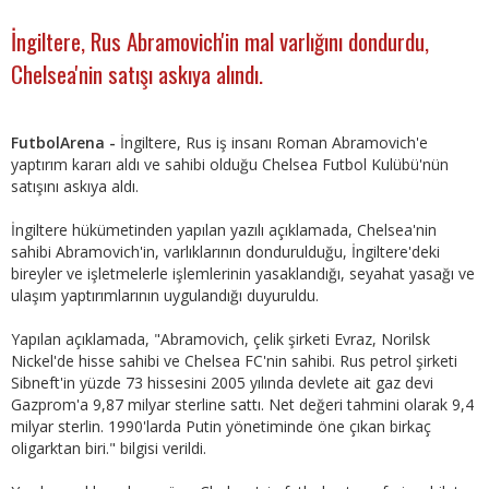
İngiltere, Rus Abramovich'in mal varlığını dondurdu,
Chelsea'nin satışı askıya alındı.
FutbolArena -
İngiltere, Rus iş insanı Roman Abramovich'e
yaptırım kararı aldı ve sahibi olduğu Chelsea Futbol Kulübü'nün
satışını askıya aldı.
İngiltere hükümetinden yapılan yazılı açıklamada, Chelsea'nin
sahibi Abramovich'in, varlıklarının dondurulduğu, İngiltere'deki
bireyler ve işletmelerle işlemlerinin yasaklandığı, seyahat yasağı ve
ulaşım yaptırımlarının uygulandığı duyuruldu.
Yapılan açıklamada, "Abramovich, çelik şirketi Evraz, Norilsk
Nickel'de hisse sahibi ve Chelsea FC'nin sahibi. Rus petrol şirketi
Sibneft'in yüzde 73 hissesini 2005 yılında devlete ait gaz devi
Gazprom'a 9,87 milyar sterline sattı. Net değeri tahmini olarak 9,4
milyar sterlin. 1990'larda Putin yönetiminde öne çıkan birkaç
oligarktan biri." bilgisi verildi.