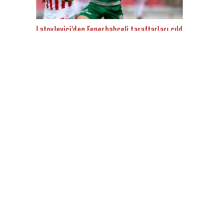
Latovlevici’den Fenerbahçeli taraftarları çıldırtacak aç