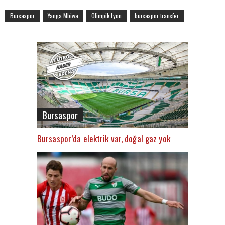
Bursaspor
Yanga Mbiwa
Olimpik Lyon
bursaspor transfer
Bursaspor
Bursaspor’da elektrik var, doğal gaz yok