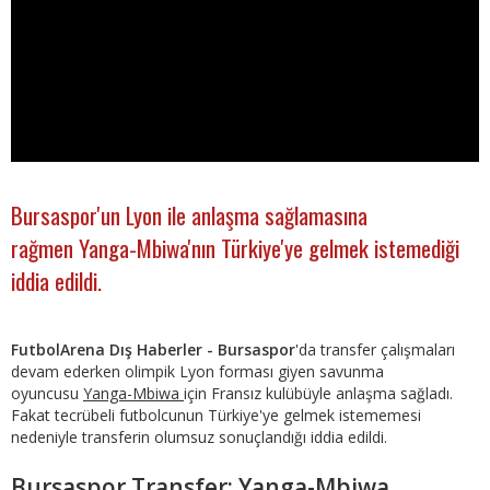
Bursaspor'un Lyon ile anlaşma sağlamasına
rağmen Yanga-Mbiwa'nın Türkiye'ye gelmek istemediği
iddia edildi.
FutbolArena Dış Haberler - Bursaspor
'da transfer çalışmaları
devam ederken olimpik Lyon forması giyen savunma
oyuncusu
Yanga-Mbiwa
için Fransız kulübüyle anlaşma sağladı.
Fakat tecrübeli futbolcunun Türkiye'ye gelmek istememesi
nedeniyle transferin olumsuz sonuçlandığı iddia edildi.
Bursaspor Transfer: Yanga-Mbiwa,