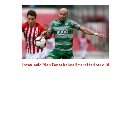
Latovlevici’den Fenerbahçeli taraftarları çıldırtacak aç