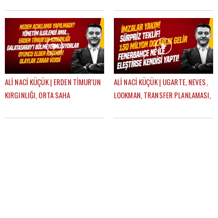
GUEYE, ONYEDIKA | GÜNDEM
TRANSFER HABERLERİ | GÜNDEM
GALATASARAY
GALATASARAY
ALİ NACİ KÜÇÜK | ERDEN TİMUR'UN
ALİ NACİ KÜÇÜK | UGARTE, NEVES,
KIRGINLIĞI, ORTA SAHA
LOOKMAN, TRANSFER PLANLAMASI,
TRANSFERI, ICARDI SÜRECİ |
AYRILIK LİSTESİ | GÜNDEM
GÜNDEM GALATASARAY
GALATASARAY