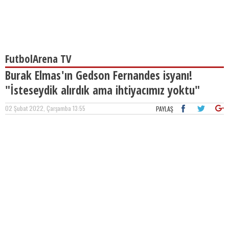
FutbolArena TV
Burak Elmas'ın Gedson Fernandes isyanı!
"İsteseydik alırdık ama ihtiyacımız yoktu"
02 Şubat 2022, Çarşamba 13:55
PAYLAŞ