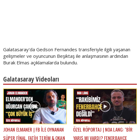
Galatasaray'da Gedson Fernandes transferiyle ilgili yaşanan
gelişmeler ve oyuncunun Beşiktaş ile anlaşmasının ardından
Burak Elmas açıklamalarda bulundu.
Galatasaray Videoları
JOHAN ELMANER | FB İLE OYNANAN
ÖZEL RÖPORTAJ | NOA LANG: "BİR
SÜPER FİNAL, FATİH TERİM & OKAN
YARIŞ MI VARDI? FENERBAHÇE