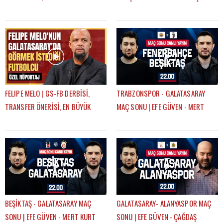
BURUK, UĞURCAN ÇAKIR MI?
SADECE 14 DAKİKA LİDER OLDU"
MUSLERA MI?
FELIPE MELO | GS-FB DERBİSİ,
TRABZONSPOR - GALATASARAY
TRANSFER ÖNERİSİ, EN BÜYÜK
MAÇ SONU | EFE GÜVEN - MERT
HAYALİ, BEĞENDİĞİ FENERBAHÇELİ
KURT
BEŞİKTAŞ - GALATASARAY MAÇ
GALATASARAY- ALANYASPOR MAÇ
SONU | EFE GÜVEN - MERT KURT
SONU | EFE GÜVEN - ÇAĞDAŞ