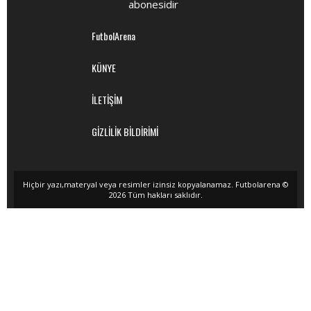
abonesidir
FutbolArena
KÜNYE
İLETİŞİM
GİZLİLİK BİLDİRİMİ
Hiçbir yazı,materyal veya resimler izinsiz kopyalanamaz. Futbolarena ©
2026 Tüm hakları saklıdır.