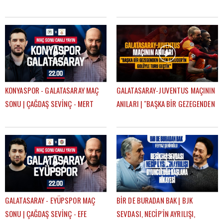
SEVİNÇ
KONYASPOR - GALATASARAY MAÇ
GALATASARAY-JUVENTUS MAÇININ
SONU | ÇAĞDAŞ SEVİNÇ - MERT
ANILARI | "BAŞKA BİR GEZEGENDEN
KURT
GELEN SNEIJDER'İN GOLÜYLE TURU
GEÇTİK"
GALATASARAY - EYÜPSPOR MAÇ
BİR DE BURADAN BAK | BJK
SONU | ÇAĞDAŞ SEVİNÇ - EFE
SEVDASI, NECİP'İN AYRILIŞI,