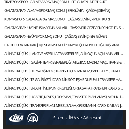
TRABZONSPOR - GALATASARAY MAÇ SONU | EFE GÜVEN - MERT KURT
GALATASARAY- ALANYASPOR MAÇ SONU | EFE GÜVEN - ÇAĞDAŞ SEVİNÇ
KONYASPOR - GALATASARAY MAÇ SONU | ÇAĞDAŞ SEVİNÇ - MERT KURT
GALATASARAY-JUVENTUS MAÇININ ANILARI | "BAŞKA BİR GEZEGENDEN GELEN SNEIJDER'İN GOLÜYLE TURU GEÇTİK"
GALATASARAY - EYÜPSPOR MAÇ SONU | ÇAĞDAŞ SEVİNÇ - EFE GÜVEN
BİR DE BURADAN BAK | BJK SEVDASI, NECİP'İN AYRILIŞI, OYUNCULUĞA BAŞLAMA HİKAYESİ | FEYYAZ ŞERİFOĞLU
ALİ NACİ KÜÇÜK | LANG VE ASPRILLA TRANSFERLERİ, ALİ KOÇ'UN AÇIKLAMALARI, OULAI | GÜNDEM GALATASARAY
ALİ NACİ KÜÇÜK | GAZİANTEP FK BERABERLİĞİ, ATLETICO MADRID MAÇI, TRANSFER | GÜNDEM GALATASARAY
ALİ NACİ KÜÇÜK | FB PAYLAŞIMLAR, TRANSFER, FABIAN RUIZ, PAPE GUEYE, ONYEDIKA | GÜNDEM GALATASARAY
ALİ NACİ KÜÇÜK | TS GALİBİYETİ, ICARDI'NİN SÖZLEŞME DURUMU, TRANSFER HABERLERİ | GÜNDEM GALATASARAY
ALİ NACİ KÜÇÜK | ERDEN TİMUR'UN KIRGINLIĞI, ORTA SAHA TRANSFERI, ICARDI SÜRECİ | GÜNDEM GALATASARAY
ALİ NACİ KÜÇÜK | UGARTE, NEVES, LOOKMAN, TRANSFER PLANLAMASI, AYRILIK LİSTESİ | GÜNDEM GALATASARAY
ALİ NACİ KÜÇÜK | TRANSFER PLANI, MESSI, SALAH, GRIEZMANN, ICARDI & MILAN | GÜNDEM GALATASARAY
Sitemiz İHA ve AA resmi