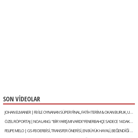
SON VİDEOLAR
JOHAN ELMANER | FB İLE OYNANAN SÜPER FİNAL, FATİH TERİM & OKAN BURUK, UĞURCAN ÇAKIR MI? MUSLERA MI?
ÖZEL RÖPORTAJ | NOA LANG: "BİR YARIŞ MI VARDI? FENERBAHÇE SADECE 14 DAKİKA LİDER OLDU"
FELIPE MELO | GS-FB DERBİSİ, TRANSFER ÖNERİSİ, EN BÜYÜK HAYALİ, BEĞENDİĞİ FENERBAHÇELİ