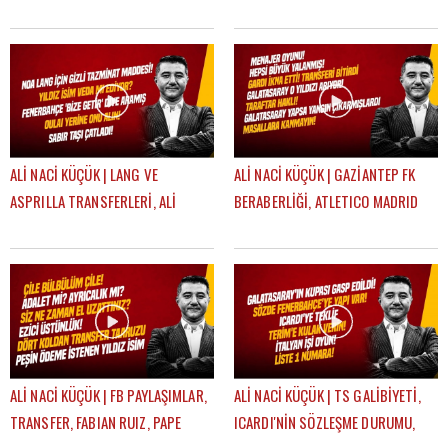
GÜVEN
OYUNCULUĞA BAŞLAMA HİKAYESİ |
FEYYAZ ŞERİFOĞLU
ALİ NACİ KÜÇÜK | LANG VE
ALİ NACİ KÜÇÜK | GAZİANTEP FK
ASPRILLA TRANSFERLERİ, ALİ
BERABERLİĞİ, ATLETICO MADRID
KOÇ'UN AÇIKLAMALARI, OULAI |
MAÇI, TRANSFER | GÜNDEM
GÜNDEM GALATASARAY
GALATASARAY
ALİ NACİ KÜÇÜK | FB PAYLAŞIMLAR,
ALİ NACİ KÜÇÜK | TS GALİBİYETİ,
TRANSFER, FABIAN RUIZ, PAPE
ICARDI'NİN SÖZLEŞME DURUMU,