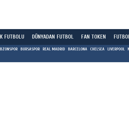
K FUTBOLU
DÜNYADAN FUTBOL
FAN TOKEN
FUTBO
BZONSPOR
BURSASPOR
REAL MADRID
BARCELONA
CHELSEA
LIVERPOOL