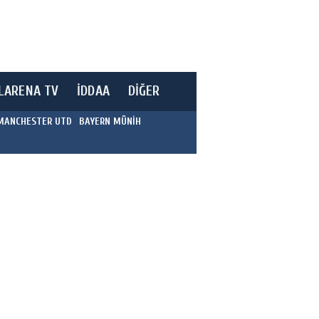
LARENA TV
İDDAA
DİĞER
MANCHESTER UTD
BAYERN MÜNİH