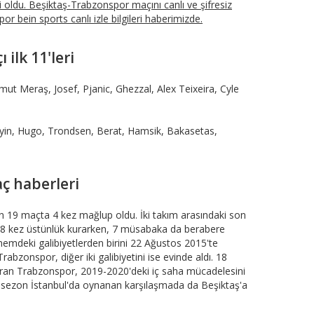
i oldu. Beşiktaş-Trabzonspor maçını canlı ve şifresiz
r bein sports canlı izle bilgileri haberimizde.
ilk 11'leri
Umut Meraş, Josef, Pjanic, Ghezzal, Alex Teixeira, Cyle
yin, Hugo, Trondsen, Berat, Hamsik, Bakasetas,
ç haberleri
son 19 maçta 4 kez mağlup oldu. İki takım arasındaki son
e 8 kez üstünlük kurarken, 7 müsabaka da berabere
mdeki galibiyetlerden birini 22 Ağustos 2015'te
Trabzonspor, diğer iki galibiyetini ise evinde aldı. 18
uran Trabzonspor, 2019-2020'deki iç saha mücadelesini
n sezon İstanbul'da oynanan karşılaşmada da Beşiktaş'a