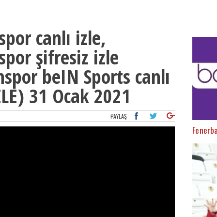
por canlı izle,
por şifresiz izle
nspor beIN Sports canlı
İZLE) 31 Ocak 2021
PAYLAŞ
Fenerba