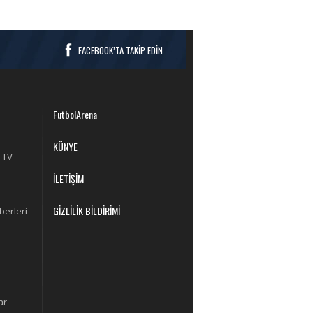
FACEBOOK’TA TAKİP EDİN
FutbolArena
KÜNYE
 TV
İLETİŞİM
GİZLİLİK BİLDİRİMİ
berleri
ar