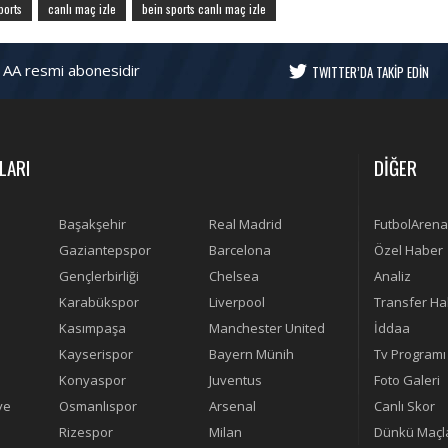
ports
canlı maç izle
bein sports canlı maç izle
 AA resmi abonesidir
TWITTER’DA TAKİP EDİN
LARI
DİĞER
Başakşehir
Real Madrid
FutbolArena
Gaziantepspor
Barcelona
Özel Haber
Gençlerbirliği
Chelsea
Analiz
Karabükspor
Liverpool
Transfer Ha
Kasımpaşa
Manchester United
İddaa
Kayserispor
Bayern Münih
Tv Programı
Konyaspor
Juventus
Foto Galeri
ye
Osmanlıspor
Arsenal
Canlı Skor
Rizespor
Milan
Dünkü Maçl