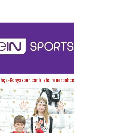
hçe-Konyaspor canlı izle, Fenerbahçe-Konyaspor şifresiz izle (Fene