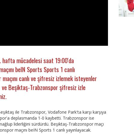
Besikt
. hafta mücadelesi saat 19:00'da
açını beIN Sports Sports 1 canlı
maçını canlı ve şifresiz izlemek isteyenler
e ve Beşiktaş-Trabzonspor şifresiz izle
niz.
Beşiktaş ile Trabzonspor, Vodafone Park'ta karşı karşıya
spor'a deplasmanda 1-0 kaybetti. Trabzonspor ise
ağlup liderliğini sürdürdü. Beşiktaş-Trabzonspor maçı
onspor maçını beIN Sports 1 canlı yayınlayacak.