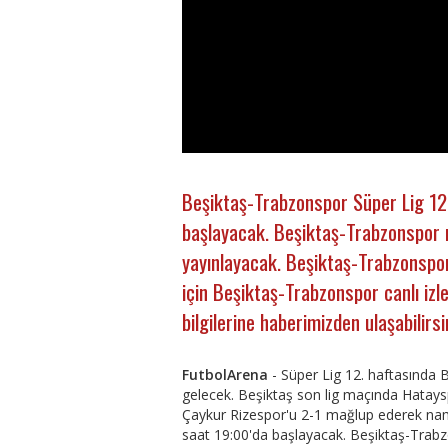
Beşiktaş-Trabzonspor Süper Lig 12
başlayacak. Beşiktaş-Trabzonspor m
yayınlayacak. Beşiktaş-Trabzonspor 
için Beşiktaş-Trabzonspor canlı izl
bilgilerine haberimizden ulaşabilirsi
FutbolArena
- Süper Lig 12. haftasında 
gelecek. Beşiktaş son lig maçında Hatay
Çaykur Rizespor'u 2-1 mağlup ederek nam
saat 19:00'da başlayacak. Beşiktaş-Trabz