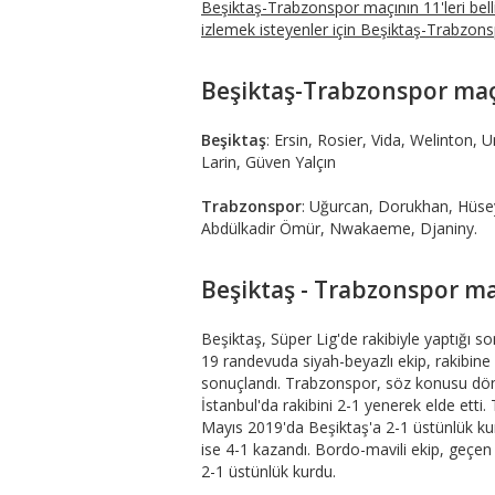
Beşiktaş-Trabzonspor maçının 11'leri bell
izlemek isteyenler için Beşiktaş-Trabzonspo
Beşiktaş-Trabzonspor maçı 
Beşiktaş
: Ersin, Rosier, Vida, Welinton, 
Larin, Güven Yalçın
Trabzonspor
: Uğurcan, Dorukhan, Hüse
Abdülkadir Ömür, Nwakaeme, Djaniny.
Beşiktaş - Trabzonspor ma
Beşiktaş, Süper Lig'de rakibiyle yaptığı 
19 randevuda siyah-beyazlı ekip, rakibin
sonuçlandı. Trabzonspor, söz konusu döne
İstanbul'da rakibini 2-1 yenerek elde etti. 
Mayıs 2019'da Beşiktaş'a 2-1 üstünlük k
ise 4-1 kazandı. Bordo-mavili ekip, geçe
2-1 üstünlük kurdu.