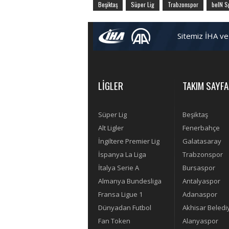
Beşiktaş
Süper Lig
Trabzonspor
beIN S
Sitemiz İHA ve
LİGLER
TAKIM SAYFA
Süper Lig
Beşiktaş
Alt Ligler
Fenerbahçe
İngiltere Premier Lig
Galatasaray
İspanya La Liga
Trabzonspor
İtalya Serie A
Bursaspor
Almanya Bundesliga
Antalyaspor
Fransa Ligue 1
Adanaspor
Dünyadan Futbol
Akhisar Beledi
Fan Token
Alanyaspor