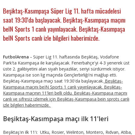
Beşiktaş-Kasımpaşa Süper Lig 11. hafta mücadelesi
saat 19:30'da başlayacak. Beşiktaş-Kasımpaşa maçını
beIN Sports 1 canlı yayınlayacak. Beşiktaş-Kasımpaşa
beIN Sports canlı izle bilgileri haberimizde.
FutbolArena -
Süper Lig 11. haftasında Beşiktaş, Vodafone
Park'ta Kasımpaşa ile karşılaşacak. Fenerbahçe'yi 4-3 yenerek üst
üste 2. galibiyetini alan siyah beyazlılar, seriyi sürdürmek istiyor.
Kasımpaşa ise son lig maçında Gençlerbirliği'ni mağlup etti.
Beşiktaş-Kasımpaşa maçı saat 19:30'da başlayacak.
Beşiktaş-
Kasımpaşa maçını beIN Sports 1 canlı yayınlayacak. Beşiktaş-
Kasımpaşa maçının 11'leri belli oldu. Beşiktaş-Kasımpaşa maçını
canlı ve şifresiz izlemek için Beşiktaş-Kasımpaşa bein sprots canlı
izle bilgileri haberimizde.
Beşiktaş-Kasımpaşa maçı ilk 11'leri
Beşiktaş'ın ilk 11'i: Utku, Rosier, Welinton, Montero, Rıdvan, Atiba,