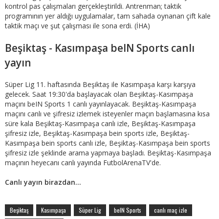
kontrol pas çalışmaları gerçekleştirildi. Antrenman; taktik
programının yer aldığı uygulamalar, tam sahada oynanan çift kale
taktik maçı ve şut çalışması ile sona erdi. (İHA)
Beşiktaş - Kasımpaşa beIN Sports canlı
yayın
Süper Lig 11. haftasında Beşiktaş ile Kasımpaşa karşı karşıya
gelecek. Saat 19:30'da başlayacak olan Beşiktaş-Kasımpaşa
maçını beIN Sports 1 canlı yayınlayacak. Beşiktaş-Kasımpaşa
maçını canlı ve şifresiz izlemek isteyenler maçın başlamasına kısa
süre kala Beşiktaş-Kasımpaşa canlı izle, Beşiktaş-Kasımpaşa
şifresiz izle, Beşiktaş-Kasımpaşa bein sports izle, Beşiktaş-
Kasımpaşa bein sports canlı izle, Beşiktaş-Kasımpaşa bein sports
şifresiz izle şeklinde arama yapmaya başladı. Beşiktaş-Kasımpaşa
maçının heyecanı canlı yayında FutbolArenaTV'de.
Canlı yayın birazdan...
Beşiktaş
Kasımpaşa
Süper Lig
beIN Sports
canlı maç izle