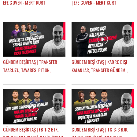
EFE GÜVEN - MERT KURT
| EFE GÜVEN - MERT KURT
GÜNDEM BEŞİKTAŞ | TRANSFER
GÜNDEM BEŞİKTAŞ | KADRO DIŞI
TAARUZU, TAVARES, PITON,
KALANLAR, TRANSFER GÜNDEMİ,
AGBADOU, JORGENSEN,
AYRILACAK FUTBOLCULAR | ÇAĞDAŞ
STROEYKENS | ÇAĞDAŞ SEVİNÇ
SEVİNÇ
GÜNDEM BEŞİKTAŞ | FB 1-2 BJK,
GÜNDEM BEŞİKTAŞ | TS 3-3 BJK,