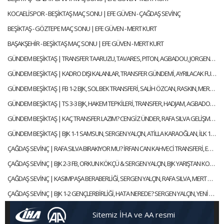
KOCAELİSPOR - BEŞİKTAŞ MAÇ SONU | EFE GÜVEN - ÇAĞDAŞ SEVİNÇ
BEŞİKTAŞ - GÖZTEPE MAÇ SONU | EFE GÜVEN - MERT KURT
BAŞAKŞEHİR - BEŞİKTAŞ MAÇ SONU | EFE GÜVEN - MERT KURT
GÜNDEM BEŞİKTAŞ | TRANSFER TAARUZU, TAVARES, PITON, AGBADOU, JORGENSEN, STROEYKENS | ÇAĞDAŞ SEVİNÇ
GÜNDEM BEŞİKTAŞ | KADRO DIŞI KALANLAR, TRANSFER GÜNDEMİ, AYRILACAK FUTBOLCULAR | ÇAĞDAŞ SEVİNÇ
GÜNDEM BEŞİKTAŞ | FB 1-2 BJK, SOL BEK TRANSFERİ, SALİH ÖZCAN, RASKIN, MERT GÜNOK | ÇAĞDAŞ SEVİNÇ
GÜNDEM BEŞİKTAŞ | TS 3-3 BJK, HAKEM TEPKİLERİ, TRANSFER, HADJAM, AGBADOU, RASKIN | ÇAĞDAŞ SEVİNÇ
GÜNDEM BEŞİKTAŞ | KAÇ TRANSFER LAZIM? CENGİZ ÜNDER, RAFA SILVA GELİŞMESİ, ABOUBAKAR | ÇAĞDAŞ SEVİNÇ
GÜNDEM BEŞİKTAŞ | BJK 1-1 SAMSUN, SERGEN YALÇIN, ATİLLA KARAOĞLAN, İLK 11 TERCİHLERİ | ÇAĞDAŞ SEVİNÇ
ÇAĞDAŞ SEVİNÇ | RAFA SILVA BIRAKIYOR MU? İRFAN CAN KAHVECİ TRANSFERİ, ERSİN, NECİP | GÜNDEM BEŞİKTAŞ
ÇAĞDAŞ SEVİNÇ | BJK 2-3 FB, ORKUN KÖKÇÜ & SERGEN YALÇIN, BJK YARIŞTAN KOPTU MU? | GÜNDEM BEŞİKTAŞ
ÇAĞDAŞ SEVİNÇ | KASIMPAŞA BERABERLİĞİ, SERGEN YALÇIN, RAFA SILVA, MERT GÜNOK | GÜNDEM BEŞİKTAŞ
ÇAĞDAŞ SEVİNÇ | BJK 1-2 GENÇLERBİRLİĞİ, HATA NEREDE? SERGEN YALÇIN, YENİ KAPTANLAR | GÜNDEM BEŞİKTAŞ
Sitemiz İHA ve AA resmi