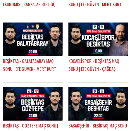
EKONOMİSİ, BANKALAR BİRLİĞİ,
SONU | EFE GÜVEN - MERT KURT
DEVRE ARASI TRANSFERLERİ |
GÖKHAN TİRYAKİ
BEŞİKTAŞ - GALATASARAY MAÇ
KOCAELİSPOR - BEŞİKTAŞ MAÇ
SONU | EFE GÜVEN - MERT KURT
SONU | EFE GÜVEN - ÇAĞDAŞ
SEVİNÇ
BEŞİKTAŞ - GÖZTEPE MAÇ SONU |
BAŞAKŞEHİR - BEŞİKTAŞ MAÇ SONU