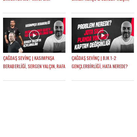
KAHVECİ TRANSFERİ, ERSİN, NECİP
BJK YARIŞTAN KOPTU MU? |
| GÜNDEM BEŞİKTAŞ
GÜNDEM BEŞİKTAŞ
ÇAĞDAŞ SEVİNÇ | KASIMPAŞA
ÇAĞDAŞ SEVİNÇ | BJK 1-2
BERABERLİĞİ, SERGEN YALÇIN, RAFA
GENÇLERBİRLİĞİ, HATA NEREDE?
SILVA, MERT GÜNOK | GÜNDEM
SERGEN YALÇIN, YENİ KAPTANLAR |
BEŞİKTAŞ
GÜNDEM BEŞİKTAŞ