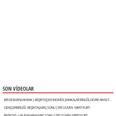
SON VİDEOLAR
BİR DE BURADAN BAK | BEŞİKTAŞ EKONOMİSİ, BANKALAR BİRLİĞİ, DEVRE ARASI TRANSFERLERİ | GÖKHAN TİRYAKİ
GENÇLERBİRLİĞİ - BEŞİKTAŞ MAÇ SONU | EFE GÜVEN - MERT KURT
BEŞİKTAŞ - GALATASARAY MAÇ SONU | EFE GÜVEN - MERT KURT