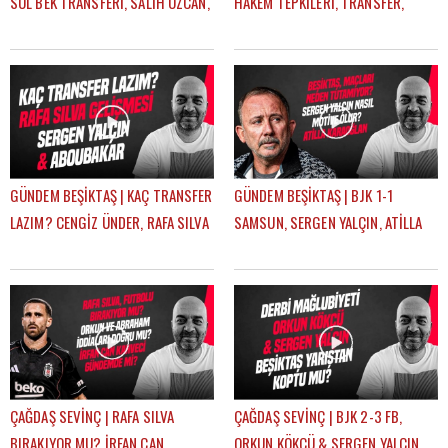
SOL BEK TRANSFERİ, SALİH ÖZCAN,
HAKEM TEPKİLERİ, TRANSFER,
RASKIN, MERT GÜNOK | ÇAĞDAŞ
HADJAM, AGBADOU, RASKIN |
SEVİNÇ
ÇAĞDAŞ SEVİNÇ
GÜNDEM BEŞİKTAŞ | KAÇ TRANSFER
GÜNDEM BEŞİKTAŞ | BJK 1-1
LAZIM? CENGİZ ÜNDER, RAFA SILVA
SAMSUN, SERGEN YALÇIN, ATİLLA
GELİŞMESİ, ABOUBAKAR | ÇAĞDAŞ
KARAOĞLAN, İLK 11 TERCİHLERİ |
SEVİNÇ
ÇAĞDAŞ SEVİNÇ
ÇAĞDAŞ SEVİNÇ | RAFA SILVA
ÇAĞDAŞ SEVİNÇ | BJK 2-3 FB,
BIRAKIYOR MU? İRFAN CAN
ORKUN KÖKÇÜ & SERGEN YALÇIN,