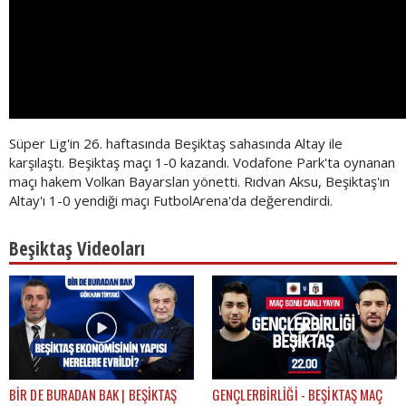
Süper Lig'in 26. haftasında Beşiktaş sahasında Altay ile
karşılaştı. Beşiktaş maçı 1-0 kazandı. Vodafone Park'ta oynanan
maçı hakem Volkan Bayarslan yönetti. Rıdvan Aksu, Beşiktaş'ın
Altay'ı 1-0 yendiği maçı FutbolArena'da değerendirdi.
Beşiktaş Videoları
BİR DE BURADAN BAK | BEŞİKTAŞ
GENÇLERBİRLİĞİ - BEŞİKTAŞ MAÇ