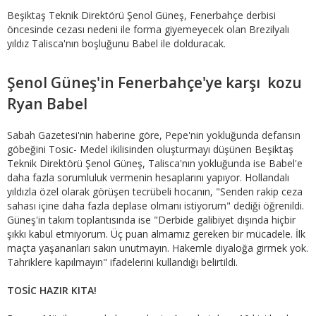
Beşiktaş Teknik Direktörü Şenol Güneş, Fenerbahçe derbisi
öncesinde cezası nedeni ile forma giyemeyecek olan Brezilyalı
yıldız Talisca'nın boşluğunu Babel ile dolduracak.
Şenol Güneş'in Fenerbahçe'ye karşı kozu
Ryan Babel
Sabah Gazetesi'nin haberine göre, Pepe'nin yokluğunda defansın
göbeğini Tosic- Medel ikilisinden oluşturmayı düşünen Beşiktaş
Teknik Direktörü Şenol Güneş, Talisca'nın yokluğunda ise Babel'e
daha fazla sorumluluk vermenin hesaplarını yapıyor. Hollandalı
yıldızla özel olarak görüşen tecrübeli hocanın, "Senden rakip ceza
sahası içine daha fazla deplase olmanı istiyorum" dediği öğrenildi.
Güneş'in takım toplantısında ise "Derbide galibiyet dışında hiçbir
şıkkı kabul etmiyorum. Üç puan almamız gereken bir mücadele. İlk
maçta yaşananları sakın unutmayın. Hakemle diyaloğa girmek yok.
Tahriklere kapılmayın" ifadelerini kullandığı belirtildi.
TOSİC HAZIR KITA!