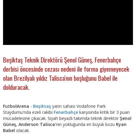
Beşiktaş Teknik Direktörü Şenol Güneş, Fenerbahçe
derbisi öncesinde cezası nedeni ile forma giyemeyecek
olan Brezilyalı yıldız Talisca'nın boşluğunu Babel ile
dolduracak.
FutbolArena
-
Beşiktaş
yarın sahası Vodafone Park
Staydumu'nda ezeli rakibi
Fenerbahçe
karşısında kritik bir 3 puan
mücadelesine çıkacak. Siyah beyazlı takımda teknik direktör
Şenol
Güneş
,
Anderson Talisca
'nın yokluğunda en büyük kozu
Ryan
Babel
olacak.