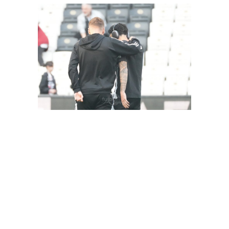
FutbolArena Beşiktaş-Hatayspor maçında