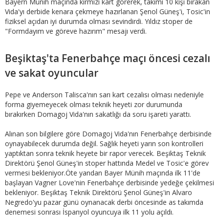
Bayern Münih maçında kırmızı kart görerek, takımı 10 kişi bırakan
Vida'yı derbide kenara çekmeye hazırlanan Şenol Güneş'i, Tosic'in
fiziksel açıdan iyi durumda olması sevindirdi. Yıldız stoper de
"Formdayım ve göreve hazırım" mesajı verdi.
Beşiktaş'ta Fenerbahçe maçı öncesi cezalı
ve sakat oyuncular
Pepe ve Anderson Talisca'nın sarı kart cezalısı olması nedeniyle
forma giyemeyecek olması teknik heyeti zor durumunda
bırakırken Domagoj Vida'nın sakatlığı da soru işareti yarattı.
Alınan son bilgilere göre Domagoj Vida'nın Fenerbahçe derbisinde
oynayabilecek durumda değil. Sağlık heyeti yarın son kontrolleri
yaptıktan sonra teknik heyete bir rapor verecek. Beşiktaş Teknik
Direktörü Şenol Güneş'in stoper hattında Medel ve Tosic'e görev
vermesi bekleniyor.Öte yandan Bayer Münih maçında ilk 11'de
başlayan Vagner Love'nin Fenerbahçe derbisinde yedeğe çekilmesi
bekleniyor. Beşiktaş Teknik Direktörü Şenol Güneş'in Alvaro
Negredo'yu pazar günü oynanacak derbi öncesinde as takımda
denemesi sonrası İspanyol oyuncuya ilk 11 yolu açıldı.