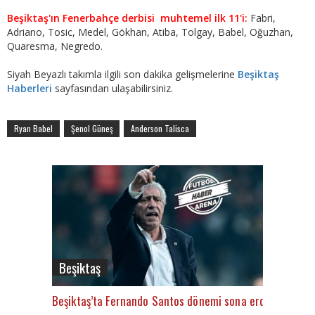
Beşiktaş'ın Fenerbahçe derbisi muhtemel ilk 11'i:
Fabri,
Adriano, Tosic, Medel, Gökhan, Atiba, Tolgay, Babel, Oğuzhan,
Quaresma, Negredo.
Siyah Beyazlı takımla ilgili son dakika gelişmelerine
Beşiktaş
Haberleri
sayfasından ulaşabilirsiniz.
Ryan Babel
Şenol Güneş
Anderson Talisca
Beşiktaş
Beşiktaş’ta Fernando Santos dönemi sona erdi