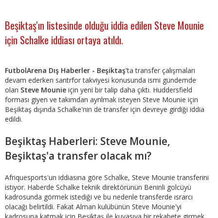
Beşiktaş'ın listesinde olduğu iddia edilen Steve Mounie
için Schalke iddiası ortaya atıldı.
FutbolArena Dış Haberler - Beşiktaş
'ta transfer çalışmaları
devam ederken santrfor takviyesi konusunda ismi gündemde
olan
Steve Mounie
için yeni bir talip daha çıktı. Huddersfield
forması giyen ve takımdan ayrılmak isteyen Steve Mounie için
Beşiktaş dışında Schalke'nin de transfer için devreye girdiği iddia
edildi.
Beşiktaş Haberleri: Steve Mounie,
Beşiktaş'a transfer olacak mı?
Afriquesports'un iddiasına göre Schalke, Steve Mounie transferini
istiyor. Haberde Schalke teknik direktörünün Beninli golcüyü
kadrosunda görmek istediği ve bu nedenle transferde ısrarcı
olacağı belirtildi. Fakat Alman kulübünün Steve Mounie'yi
kadrosuna katmak için Beşiktaş ile kuyasıya bir rekabete girmek