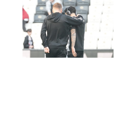
FutbolArena Beşiktaş-Hatayspor maçında