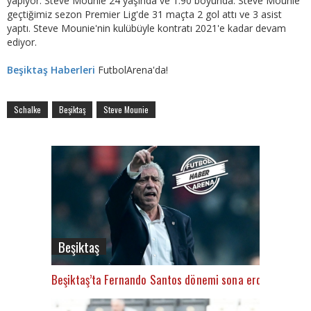
yapıyor. Steve Mounie 24 yaşında ve 1.90 boyunda. Steve Mounie
geçtiğimiz sezon Premier Lig'de 31 maçta 2 gol attı ve 3 asist
yaptı. Steve Mounie'nin kulübüyle kontratı 2021'e kadar devam
ediyor.
Beşiktaş Haberleri
FutbolArena'da!
Schalke
Beşiktaş
Steve Mounie
Beşiktaş
Beşiktaş’ta Fernando Santos dönemi sona erdi