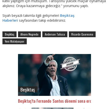
katkı yaptığım için mutluyum. Tansiyonu yüksek maçlar oynamaya
alışkınız. Oraya kazanmaya gideceğiz." yorumunu yaptı.
Siyah beyazlı takımla ilgili gelişmeleri
Beşiktaş
Haberleri
sayfasından takip edebilirsiniz.
Beşiktaş
Alvaro Negredo
Anderson Talisca
Ricardo Quaresma
Yeni Malatyaspor
Beşiktaş
Beşiktaş’ta Fernando Santos dönemi sona erdi