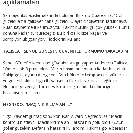
açıklamaları
Şampiyonluk açıklamalarında bulunan Ricardo Quaresma, "Gol
güzeldi ama galibiyet daha güzeldi. Olayın ciddiyetinin farkındayız.
Puan kaybetme lüksümüz yok. Takım bütünlüğü çok yüksek. Bunu
sonuna kadar sürdüreceğiz. Bu birliktelik bize başarı ve
şampiyonluk getiriyor." ifadelerini kullandı.
TALİSCA: "ŞENOL GÜNEŞ'İN GÜVENİYLE FORMUMU YAKALADIM"
Şenol Güneş'in kendisine güvenine vurgu yapan Anderson Talisca,
"Önemli bir 3 puan aldık. Maçın başından sonuna kadar hak ettik.
Rakip golle oyunu dengeledi. Son bölümde tempomuzu yükselttik
ve golleri bulduk. Ligin ilk yarısında fizik olarak hazır değildim.
Hocanın güveniyle formu yakaladım. Şu anda kendimi iyi
hissediyorum." dedi.
NEGREDO: "MAÇIN KIRILMA ANI..."
1 gol kaydettiği maç sonu konuşan Alvaro Negredo ise "Maçın
kontrolü bizdeydi. Maçın kırılma anı Talisca'nın golü oldu. Bütün
goller güzeldir. Defansın hatasını kullandım. Takıma golle beraber