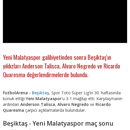
Yeni Malatyaspor galibiyetinden sonra Beşiktaş'ın
yıldızları Anderson Talisca, Alvaro Negredo ve Ricardo
Quaresma değerlendirmelerde bulundu.
FutbolArena -
Beşiktaş
, Spor Toto Süper Lig'in 30. haftasında
konuk ettiği
Yeni Malatyaspor
'u 3-1 mağlup etti. Karşılaşmanın
ardından
Anderson Talisca
,
Alvaro Negredo
ve
Ricardo
Quaresma
çarpıcı açıklamalarda bulundular.
Beşiktaş - Yeni Malatyaspor maç sonu