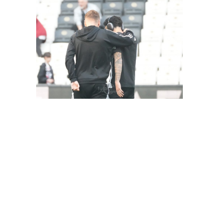
FutbolArena Beşiktaş-Hatayspor maçında