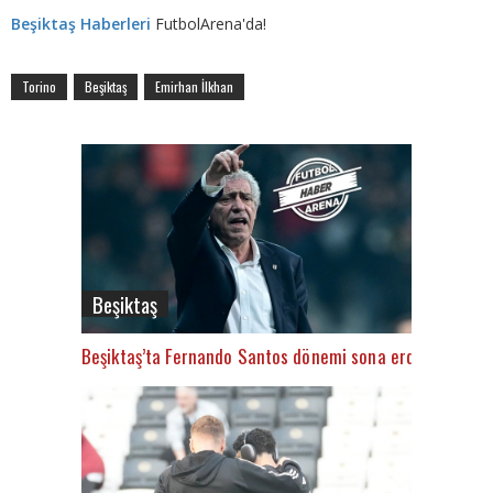
Beşiktaş Haberleri
FutbolArena'da!
Torino
Beşiktaş
Emirhan İlkhan
Beşiktaş
Beşiktaş’ta Fernando Santos dönemi sona erdi