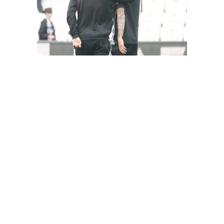
FutbolArena Beşiktaş-Hatayspor maçında