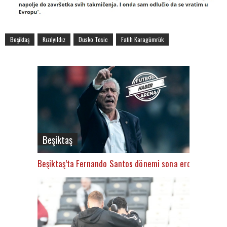
Beşiktaş
Kızılyıldız
Dusko Tosic
Fatih Karagümrük
Beşiktaş
Beşiktaş’ta Fernando Santos dönemi sona erdi