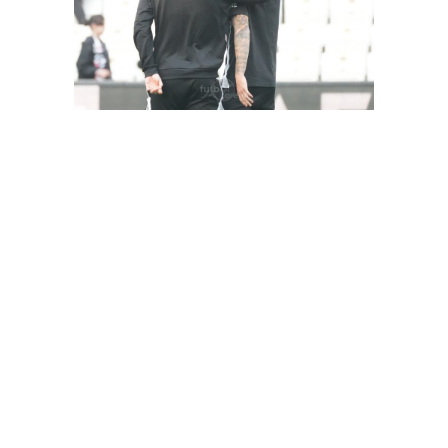
FutbolArena Beşiktaş-Hatayspor maçında