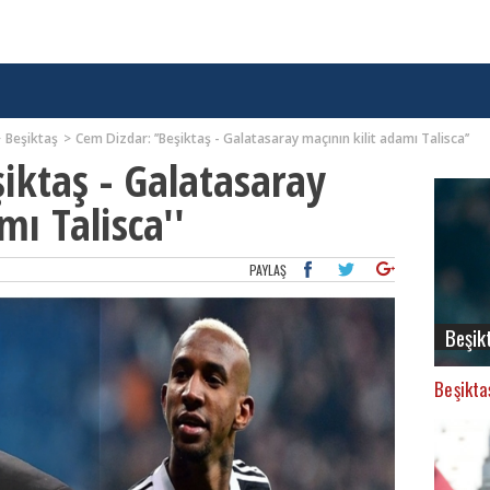
Beşiktaş
Cem Dizdar: ’’Beşiktaş - Galatasaray maçının kilit adamı Talisca’’
şiktaş - Galatasaray
mı Talisca''
PAYLAŞ
Beşik
Beşikta