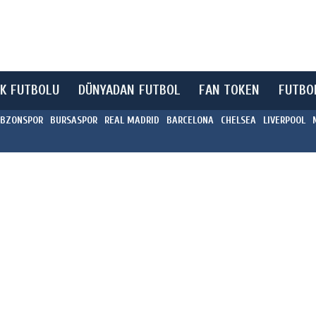
K FUTBOLU
DÜNYADAN FUTBOL
FAN TOKEN
FUTBO
BZONSPOR
BURSASPOR
REAL MADRID
BARCELONA
CHELSEA
LIVERPOOL