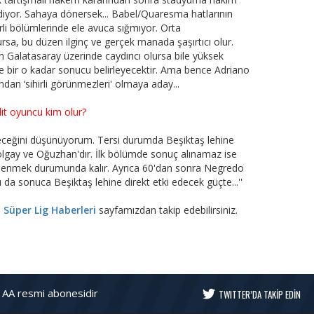
 ediyor. Sahaya dönersek... Babel/Quaresma hatlarının
li bölümlerinde ele avuca sığmıyor. Orta
sa, bu düzen ilginç ve gerçek manada şaşırtıcı olur.
 Galatasaray üzerinde caydırıcı olursa bile yüksek
' de bir o kadar sonucu belirleyecektir. Ama bence Adriano
dan ‘sihirli görünmezleri' olmaya aday...
lit oyuncu kim olur?
deceğini düşünüyorum. Tersi durumda Beşiktaş lehine
, Tolgay ve Oğuzhan'dır. İlk bölümde sonuç alınamaz ise
stlenmek durumunda kalır. Ayrıca 60'dan sonra Negredo
da sonuca Beşiktaş lehine direkt etki edecek güçte...''
e
Süper Lig Haberleri
sayfamızdan takip edebilirsiniz.
 AA resmi abonesidir
TWITTER’DA TAKİP EDİN