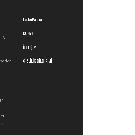
FutbolArena
KÜNYE
 TV
İLETİŞİM
GİZLİLİK BİLDİRİMİ
berleri
ar
eri
sı