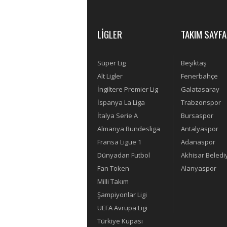
LİGLER
TAKIM SAYFA
Süper Lig
Beşiktaş
Alt Ligler
Fenerbahçe
İngiltere Premier Lig
Galatasaray
İspanya La Liga
Trabzonspor
İtalya Serie A
Bursaspor
Almanya Bundesliga
Antalyaspor
Fransa Ligue 1
Adanaspor
Dünyadan Futbol
Akhisar Beledi
Fan Token
Alanyaspor
Milli Takım
Şampiyonlar Ligi
UEFA Avrupa Ligi
Türkiye Kupası