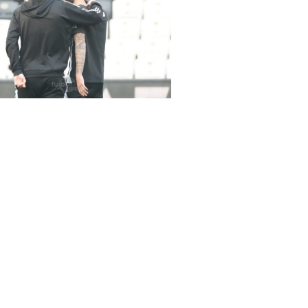
rena Beşiktaş-Hatayspor maçında