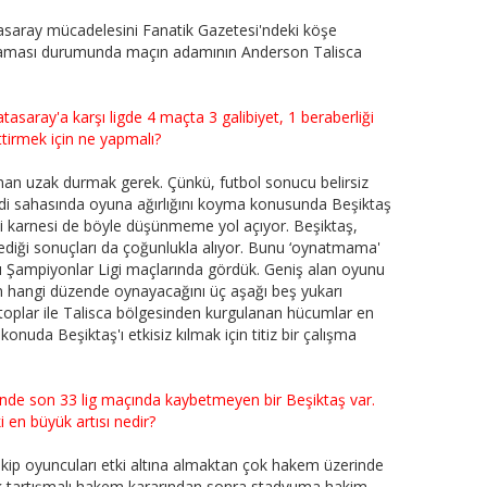
asaray mücadelesini Fanatik Gazetesi'ndeki köşe
ynaması durumunda maçın adamının Anderson Talisca
tasaray'a karşı ligde 4 maçta 3 galibiyet, 1 beraberliği
ttirmek için ne yapmalı?
aman uzak durmak gerek. Çünkü, futbol sonucu belirsiz
endi sahasında oyuna ağırlığını koyma konusunda Beşiktaş
bi karnesi de böyle düşünmeme yol açıyor. Beşiktaş,
ediği sonuçları da çoğunlukla alıyor. Bunu ‘oynatmama'
u Şampiyonlar Ligi maçlarında gördük. Geniş alan oyunu
ın hangi düzende oynayacağını üç aşağı beş yukarı
 toplar ile Talisca bölgesinden kurgulanan hücumlar en
 konuda Beşiktaş'ı etkisiz kılmak için titiz bir çalışma
nde son 33 lig maçında kaybetmeyen bir Beşiktaş var.
i en büyük artısı nedir?
akip oyuncuları etki altına almaktan çok hakem üzerinde
İlk tartışmalı hakem kararından sonra stadyuma hakim