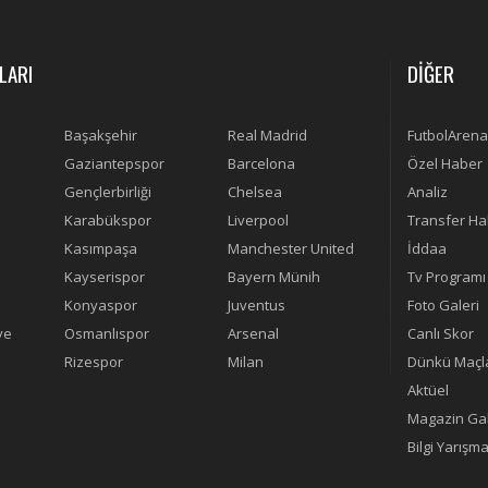
LARI
DİĞER
Başakşehir
Real Madrid
FutbolArena
Gaziantepspor
Barcelona
Özel Haber
Gençlerbirliği
Chelsea
Analiz
Karabükspor
Liverpool
Transfer Ha
Kasımpaşa
Manchester United
İddaa
Kayserispor
Bayern Münih
Tv Programı
Konyaspor
Juventus
Foto Galeri
ye
Osmanlıspor
Arsenal
Canlı Skor
Rizespor
Milan
Dünkü Maçl
Aktüel
Magazin Gal
Bilgi Yarışma