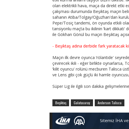
olan elektrikli hava, maça da direkt etki
çalışması durumunda Beşiktaş maçın belir
sahanın Atiba/Tolgay/Oğuzhan'dan kurulur
Pepe/Tosiç tandemi, ön oyunda etkili olan
tansiyonlu maçta bu ikilinin ‘kart dikkati
ile Gökhan Gönül bu maçın Beşiktaş açısın
- Beşiktaş adına derbide fark yaratacak ki
Maçın ilk devre oyunca ‘rölantide' seyre
çevirecek ikili - eğer birlikte oynarlarsa
‘kilit oyuncu' rolünü mecburen Talisca ü
ve Lens gibi çok güçlü iki hamle oyuncusu 
Süper Lig ile ilgili son dakika gelişmelerin
Beşiktaş
Galatasaray
Anderson Talisca
Sitemiz İHA ve