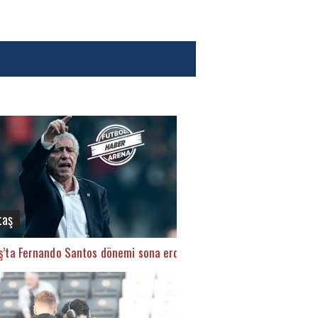
taş
ş’ta Fernando Santos dönemi sona erdi