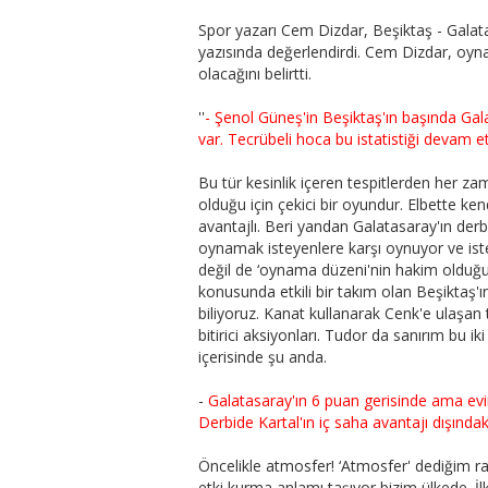
Spor yazarı Cem Dizdar, Beşiktaş - Galat
yazısında değerlendirdi. Cem Dizdar, o
olacağını belirtti.
''
- Şenol Güneş'in Beşiktaş'ın başında Gala
var. Tecrübeli hoca bu istatistiği devam e
Bu tür kesinlik içeren tespitlerden her z
olduğu için çekici bir oyundur. Elbette k
avantajlı. Beri yandan Galatasaray'ın der
oynamak isteyenlere karşı oynuyor ve ist
değil de ‘oynama düzeni'nin hakim olduğ
konusunda etkili bir takım olan Beşiktaş'
biliyoruz. Kanat kullanarak Cenk'e ulaşan
bitirici aksiyonları. Tudor da sanırım bu iki
içerisinde şu anda.
-
Galatasaray'ın 6 puan gerisinde ama evi
Derbide Kartal'ın iç saha avantajı dışındak
Öncelikle atmosfer! ‘Atmosfer' dediğim r
etki kurma anlamı taşıyor bizim ülkede. 