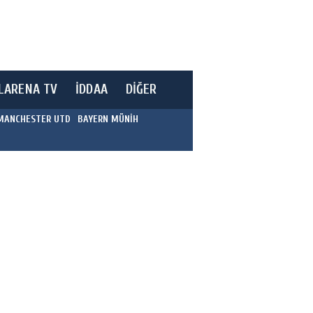
LARENA TV
İDDAA
DİĞER
MANCHESTER UTD
BAYERN MÜNİH