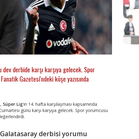
u dev derbide karşı karşıya gelecek. Spor
anatik Gazetesi'ndeki köşe yazısında
FutbolA
y
,
Süper Lig
'in 14. hafta karşılaşması kapsamında
k Cumartesi günü karşı karşıya gelecek. Spor yorumcusu
eğerlendirdi.
 Galatasaray derbisi yorumu