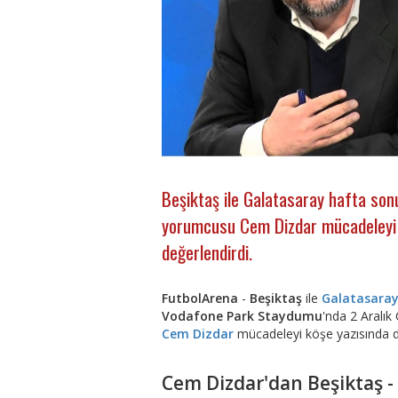
Beşiktaş ile Galatasaray hafta son
yorumcusu Cem Dizdar mücadeleyi F
değerlendirdi.
FutbolArena
-
Beşiktaş
ile
Galatasara
Vodafone Park Staydumu
'nda 2 Aralı
Cem Dizdar
mücadeleyi köşe yazısında d
Cem Dizdar'dan Beşiktaş -