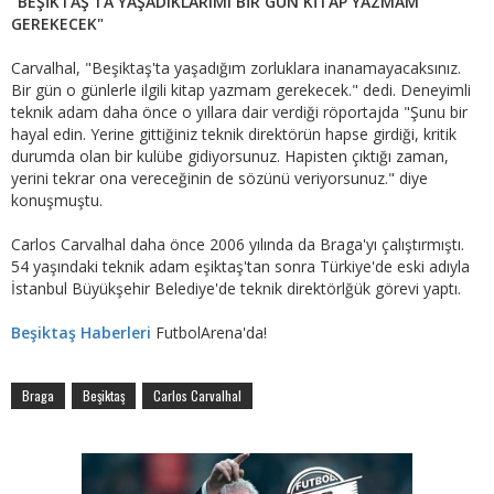
"BEŞİKTAŞ'TA YAŞADIKLARIMI BİR GÜN KİTAP YAZMAM
GEREKECEK"
Carvalhal, "Beşiktaş'ta yaşadığım zorluklara inanamayacaksınız.
Bir gün o günlerle ilgili kitap yazmam gerekecek." dedi. Deneyimli
teknik adam daha önce o yıllara dair verdiği röportajda "Şunu bir
hayal edin. Yerine gittiğiniz teknik direktörün hapse girdiği, kritik
durumda olan bir kulübe gidiyorsunuz. Hapisten çıktığı zaman,
yerini tekrar ona vereceğinin de sözünü veriyorsunuz." diye
konuşmuştu.
Carlos Carvalhal daha önce 2006 yılında da Braga'yı çalıştırmıştı.
54 yaşındaki teknik adam eşiktaş'tan sonra Türkiye'de eski adıyla
İstanbul Büyükşehir Belediye'de teknik direktörlğük görevi yaptı.
Beşiktaş Haberleri
FutbolArena'da!
Braga
Beşiktaş
Carlos Carvalhal