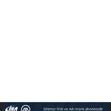
FutbolArena Beşiktaş-Hatayspor maçında
Sitemiz İHA ve AA resmi abonesidir