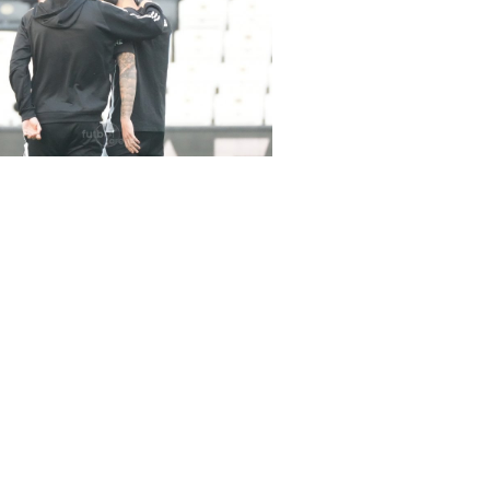
rena Beşiktaş-Hatayspor maçında