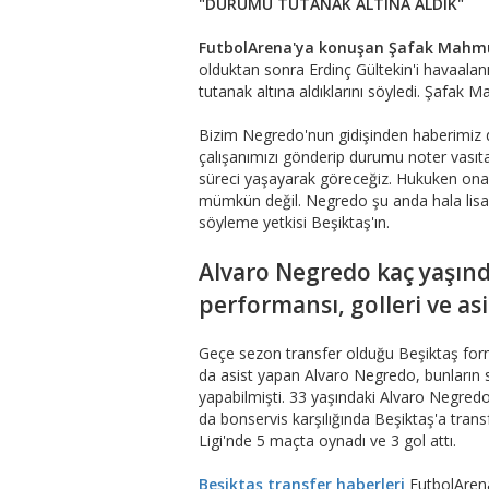
"DURUMU TUTANAK ALTINA ALDIK"
FutbolArena'ya konuşan Şafak Mahmu
olduktan sonra Erdinç Gültekin'i havaalan
tutanak altına aldıklarını söyledi. Şafak 
Bizim Negredo'nun gidişinden haberimiz 
çalışanımızı gönderip durumu noter vasıta
süreci yaşayarak göreceğiz. Hukuken ona
mümkün değil. Negredo şu anda hala lisan
söyleme yetkisi Beşiktaş'ın.
Alvaro Negredo kaç yaşın
performansı, golleri ve asi
Geçe sezon transfer olduğu Beşiktaş forma
da asist yapan Alvaro Negredo, bunların s
yapabilmişti. 33 yaşındaki Alvaro Negredo
da bonservis karşılığında Beşiktaş'a tran
Ligi'nde 5 maçta oynadı ve 3 gol attı.
Beşiktaş transfer haberleri
FutbolAren