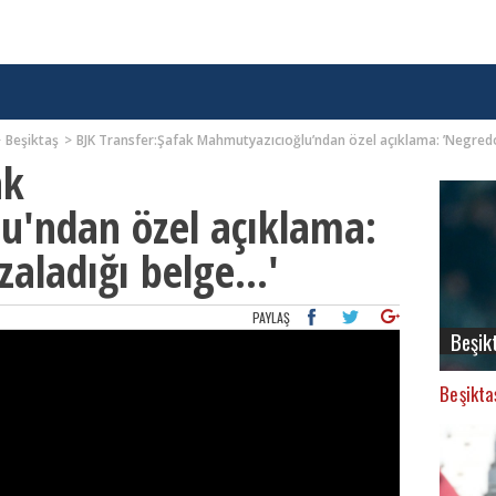
Beşiktaş
BJK Transfer:Şafak Mahmutyazıcıoğlu’ndan özel açıklama: ’Negredo’
ak
u'ndan özel açıklama:
aladığı belge...'
PAYLAŞ
Beşik
Beşikta