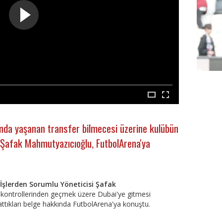
nda yaşanan transfer bilmecesi üzerine kulübün
 Şafak Mahmutyazıcıoğlu, FutbolArena'ya
FutbolA
 İşlerden Sorumlu Yöneticisi Şafak
 kontrollerinden geçmek üzere Dubai'ye gitmesi
ttıkları belge hakkında FutbolArena'ya konuştu.