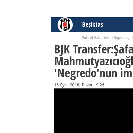
Beşiktaş
Futbol Haberleri
Süper Lig
BJK Transfer:Şaf
Mahmutyazıcıoğl
'Negredo'nun imz
16 Eylül 2018, Pazar 19:26