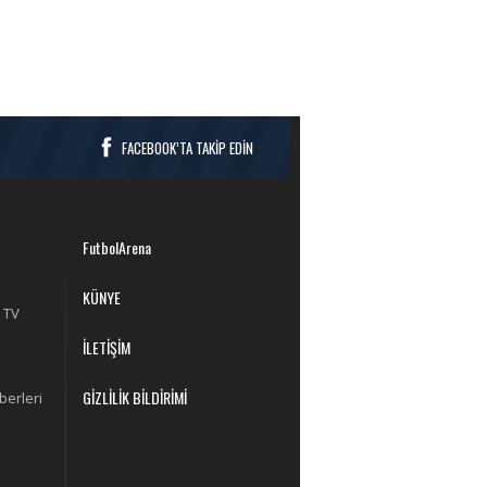
FACEBOOK’TA TAKİP EDİN
FutbolArena
KÜNYE
 TV
İLETİŞİM
GİZLİLİK BİLDİRİMİ
berleri