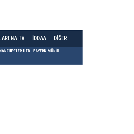
LARENA TV
İDDAA
DİĞER
MANCHESTER UTD
BAYERN MÜNİH