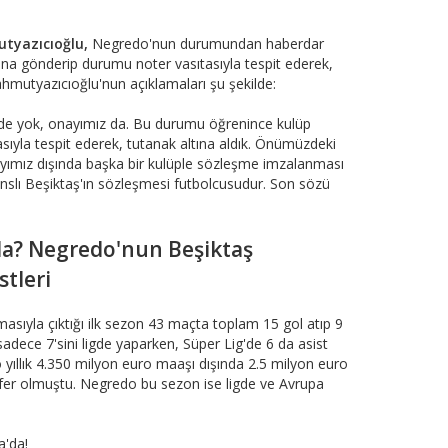
tyazıcıoğlu,
Negredo'nun durumundan haberdar
ına gönderip durumu noter vasıtasıyla tespit ederek,
Mahmutyazıcıoğlu'nun açıklamaları şu şekilde:
de yok, onayımız da. Bu durumu öğrenince kulüp
sıyla tespit ederek, tutanak altına aldık. Önümüzdeki
yımız dışında başka bir kulüple sözleşme imzalanması
slı Beşiktaş'ın sözleşmesi futbolcusudur. Son sözü
da? Negredo'nun Beşiktaş
stleri
sıyla çıktığı ilk sezon 43 maçta toplam 15 gol atıp 9
adece 7'sini ligde yaparken, Süper Lig'de 6 da asist
 yıllık 4.350 milyon euro maaşı dışında 2.5 milyon euro
sfer olmuştu. Negredo bu sezon ise ligde ve Avrupa
a'da!