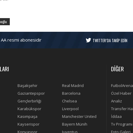
ıoğlu
 AA resmi abonesidir
TWITTER’DA TAKİP EDİN
LARI
DİĞER
Başakşehir
Real Madrid
FutbolArena
Gaziantepspor
Barcelona
Özel Haber
Gençlerbirliği
Chelsea
Analiz
Karabükspor
Liverpool
Transfer Ha
Kasımpaşa
Manchester United
İddaa
Kayserispor
Bayern Münih
Tv Programı
Konyaspor
Juventus
Foto Galeri