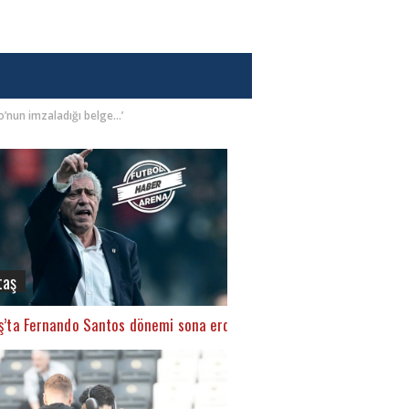
nun imzaladığı belge...’
taş
ş’ta Fernando Santos dönemi sona erdi