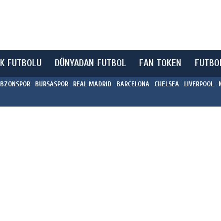
K FUTBOLU
DÜNYADAN FUTBOL
FAN TOKEN
FUTBO
BZONSPOR
BURSASPOR
REAL MADRID
BARCELONA
CHELSEA
LIVERPOOL