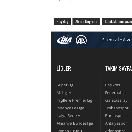
Beşiktaş
Alvaro Negredo
Şafak Mahmutyazıc
Sitemiz İHA ve
LİGLER
TAKIM SAYFA
Süper Lig
Beşiktaş
Alt Ligler
Fenerbahçe
İngiltere Premier Lig
Galatasaray
İspanya La Liga
Trabzonspor
İtalya Serie A
Bursaspor
Almanya Bundesliga
Antalyaspor
Fransa Ligue 1
Adanaspor