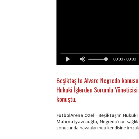
00:00 / 00:00
Beşiktaş'ta Alvaro Negredo konusu
Hukuki İşlerden Sorumlu Yöneticisi
konuştu.
FutbolArena Özel -
Beşiktaş'ın Hukuki
Mahmutyazıcıoğlu,
Negredo'nun sağlık
sonucunda havaalanında kendisine imzala