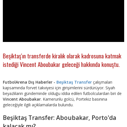
Beşiktaş'ın transferde kiralık olarak kadrosuna katmak
istediği Vincent Aboubakar geleceği hakkında konuştu.
FutbolArena Dış Haberler -
Beşiktaş Transfer
çalışmaları
kapsamında forvet takviyesi için girişimlerini sürdürüyor. Siyah
beyazlıların gündeminde olduğu iddia edilen futbolculardan biri de
Vincent Aboubakar
. Kamerunlu golcü, Portekiz basınına
geleceğiyle ilgili açıklamalarda bulundu.
Beşiktaş Transfer: Aboubakar, Porto'da
kalacak mı?