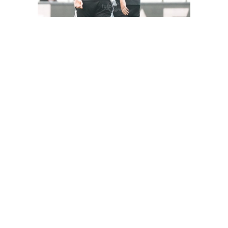
FutbolArena Beşiktaş-Hatayspor maçında