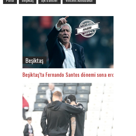
Porto
Beşiktaş
bjk transfer
Vincent Aboubakar
Beşiktaş
Beşiktaş’ta Fernando Santos dönemi sona erdi