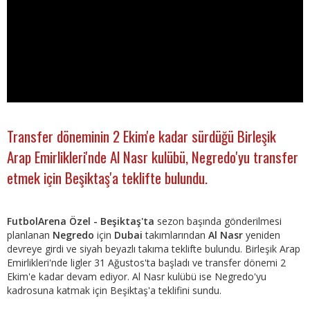
Transfer döneminin 2 Ekim'e kadar sürdüğü Birleşik
Arap Emirlikleri'nde Al Nasr kulübü, Negredo'yu transfer
etmek için Beşiktaş'a teklifte bulundu.
FutbolArena Özel - Beşiktaş'ta
sezon başında gönderilmesi
planlanan
Negredo
için
Dubai
takımlarından
Al Nasr
yeniden
devreye girdi ve siyah beyazlı takıma teklifte bulundu. Birleşik Arap
Emirlikleri'nde ligler 31 Ağustos'ta başladı ve transfer dönemi 2
Ekim'e kadar devam ediyor. Al Nasr kulübü ise Negredo'yu
kadrosuna katmak için Beşiktaş'a teklifini sundu.