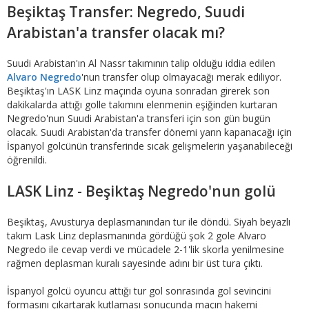
Beşiktaş Transfer: Negredo, Suudi
Arabistan'a transfer olacak mı?
Suudi Arabistan'ın Al Nassr takımının talip olduğu iddia edilen
Alvaro Negredo
'nun transfer olup olmayacağı merak ediliyor.
Beşiktaş'ın LASK Linz maçında oyuna sonradan girerek son
dakikalarda attığı golle takımını elenmenin eşiğinden kurtaran
Negredo'nun Suudi Arabistan'a transferi için son gün bugün
olacak. Suudi Arabistan'da transfer dönemi yarın kapanacağı için
İspanyol golcünün transferinde sıcak gelişmelerin yaşanabileceği
öğrenildi.
LASK Linz - Beşiktaş Negredo'nun golü
Beşiktaş, Avusturya deplasmanından tur ile döndü. Siyah beyazlı
takım Lask Linz deplasmanında gördüğü şok 2 gole Alvaro
Negredo ile cevap verdi ve mücadele 2-1'lik skorla yenilmesine
rağmen deplasman kuralı sayesinde adını bir üst tura çıktı.
İspanyol golcü oyuncu attığı tur gol sonrasında gol sevincini
formasını çıkartarak kutlaması sonucunda maçın hakemi