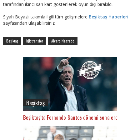
tarafından ikinci sarı kart gösterilerek oyun dışı bırakıldı.
Siyah Beyazlı takımla ilgili tüm gelişmelere
Beşiktaş Haberleri
sayfasından ulaşabilirsiniz.
Beşiktaş
bjk transfer
Alvaro Negredo
Beşiktaş
Beşiktaş’ta Fernando Santos dönemi sona erdi