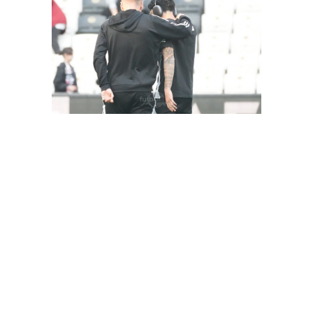
FutbolArena Beşiktaş-Hatayspor maçında