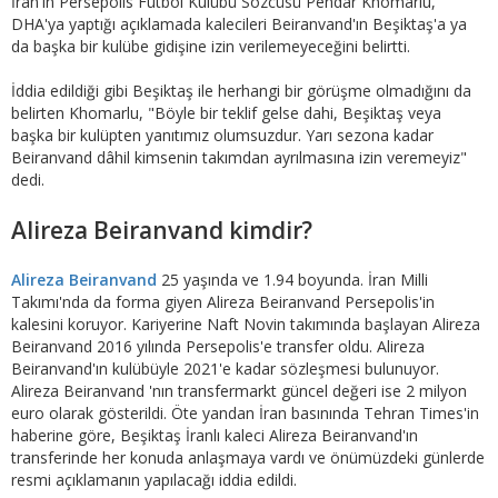
İran'ın Persepolis Futbol Kulübü Sözcüsü Pendar Khomarlu,
DHA'ya yaptığı açıklamada kalecileri Beiranvand'ın Beşiktaş'a ya
da başka bir kulübe gidişine izin verilemeyeceğini belirtti.
İddia edildiği gibi Beşiktaş ile herhangi bir görüşme olmadığını da
belirten Khomarlu, "Böyle bir teklif gelse dahi, Beşiktaş veya
başka bir kulüpten yanıtımız olumsuzdur. Yarı sezona kadar
Beiranvand dâhil kimsenin takımdan ayrılmasına izin veremeyiz"
dedi.
Alireza Beiranvand kimdir?
Alireza Beiranvand
25 yaşında ve 1.94 boyunda. İran Milli
Takımı'nda da forma giyen Alireza Beiranvand Persepolis'in
kalesini koruyor. Kariyerine Naft Novin takımında başlayan Alireza
Beiranvand 2016 yılında Persepolis'e transfer oldu. Alireza
Beiranvand'ın kulübüyle 2021'e kadar sözleşmesi bulunuyor.
Alireza Beiranvand 'nın transfermarkt güncel değeri ise 2 milyon
euro olarak gösterildi. Öte yandan İran basınında Tehran Times'in
haberine göre, Beşiktaş İranlı kaleci Alireza Beiranvand'ın
transferinde her konuda anlaşmaya vardı ve önümüzdeki günlerde
resmi açıklamanın yapılacağı iddia edildi.