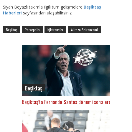
Siyah Beyazlı takımla ilgili tüm gelişmelere
Beşiktaş
Haberleri
sayfasından ulaşabilirsiniz.
Beşiktaş
Persepolis
bjk transfer
Alireza Beiranvand
Beşiktaş
Beşiktaş’ta Fernando Santos dönemi sona erdi