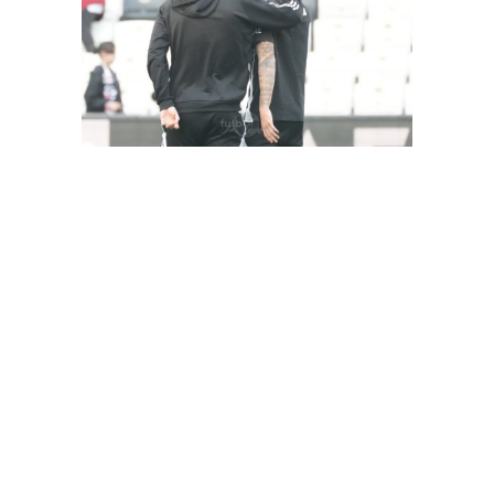
FutbolArena Beşiktaş-Hatayspor maçında