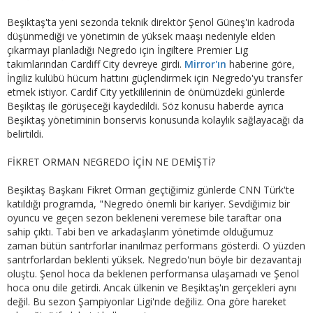
Beşiktaş'ta yeni sezonda teknik direktör Şenol Güneş'in kadroda
düşünmediği ve yönetimin de yüksek maaşı nedeniyle elden
çıkarmayı planladığı Negredo için İngiltere Premier Lig
takımlarından Cardiff City devreye girdi.
Mirror'ın
haberine göre,
İngiliz kulübü hücum hattını güçlendirmek için Negredo'yu transfer
etmek istiyor. Cardif City yetkililerinin de önümüzdeki günlerde
Beşiktaş ile görüşeceği kaydedildi. Söz konusu haberde ayrıca
Beşiktaş yönetiminin bonservis konusunda kolaylık sağlayacağı da
belirtildi.
FİKRET ORMAN NEGREDO İÇİN NE DEMİŞTİ?
Beşiktaş Başkanı Fikret Orman geçtiğimiz günlerde CNN Türk'te
katıldığı programda, "Negredo önemli bir kariyer. Sevdiğimiz bir
oyuncu ve geçen sezon bekleneni veremese bile taraftar ona
sahip çıktı. Tabi ben ve arkadaşlarım yönetimde olduğumuz
zaman bütün santrforlar inanılmaz performans gösterdi. O yüzden
santrforlardan beklenti yüksek. Negredo'nun böyle bir dezavantajı
oluştu. Şenol hoca da beklenen performansa ulaşamadı ve Şenol
hoca onu dile getirdi. Ancak ülkenin ve Beşiktaş'ın gerçekleri aynı
değil. Bu sezon Şampiyonlar Ligi'nde değiliz. Ona göre hareket