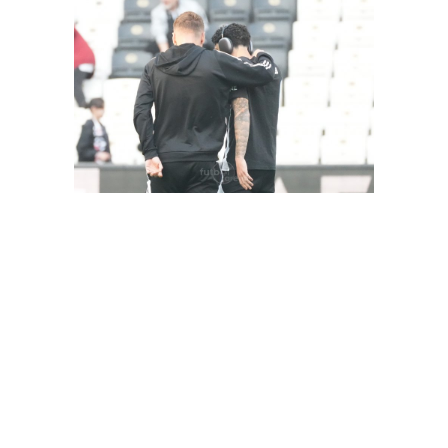
FutbolArena Beşiktaş-Hatayspor maçında