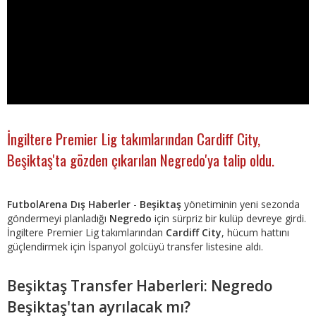
İngiltere Premier Lig takımlarından Cardiff City,
Beşiktaş'ta gözden çıkarılan Negredo'ya talip oldu.
FutbolArena Dış Haberler
-
Beşiktaş
yönetiminin yeni sezonda
göndermeyi planladığı
Negredo
için sürpriz bir kulüp devreye girdi.
İngiltere Premier Lig takımlarından
Cardiff City
, hücum hattını
güçlendirmek için İspanyol golcüyü transfer listesine aldı.
Beşiktaş Transfer Haberleri: Negredo
Beşiktaş'tan ayrılacak mı?