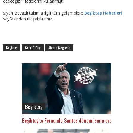
edeceğiz." ifadelerini kullanmıştı.
Siyah Beyazlı takımla ilgili tüm gelişmelere
Beşiktaş Haberleri
sayfasından ulaşabilirsiniz.
Beşiktaş
Cardiff City
Alvaro Negredo
Beşiktaş
Beşiktaş’ta Fernando Santos dönemi sona erdi