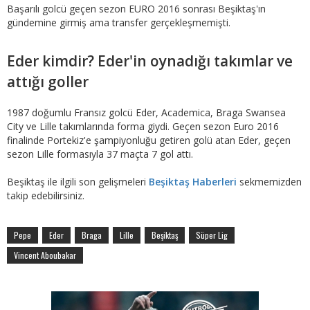
Başarılı golcü geçen sezon EURO 2016 sonrası Beşiktaş'ın
gündemine girmiş ama transfer gerçekleşmemişti.
Eder kimdir? Eder'in oynadığı takımlar ve
attığı goller
1987 doğumlu Fransız golcü Eder, Academica, Braga Swansea
City ve Lille takımlarında forma giydi. Geçen sezon Euro 2016
finalinde Portekiz'e şampiyonluğu getiren golü atan Eder, geçen
sezon Lille formasıyla 37 maçta 7 gol attı.
Beşiktaş ile ilgili son gelişmeleri
Beşiktaş Haberleri
sekmemizden
takip edebilirsiniz.
Pepe
Eder
Braga
Lille
Beşiktaş
Süper Lig
Vincent Aboubakar