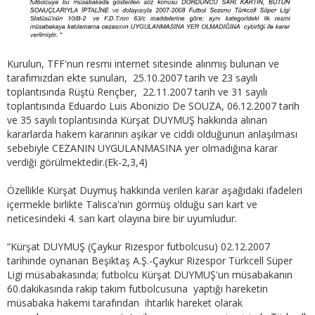
Kurulun, TFF'nun resmi internet sitesinde alınmış bulunan ve
tarafımızdan ekte sunulan, 25.10.2007 tarih ve 23 sayılı
toplantısında Rüştü Rençber, 22.11.2007 tarih ve 31 sayılı
toplantısında Eduardo Luis Abonizio De SOUZA, 06.12.2007 tarih
ve 35 sayılı toplantısında Kürşat DUYMUŞ hakkında alınan
kararlarda hakem kararının aşikar ve ciddi olduğunun anlaşılması
sebebiyle CEZANIN UYGULANMASINA yer olmadığına karar
verdiği görülmektedir.(Ek-2,3,4)
Özellikle Kürşat Duymuş hakkında verilen karar aşağıdaki ifadeleri
içermekle birlikte Talisca'nın görmüş olduğu sarı kart ve
neticesindeki 4. sarı kart olayına bire bir uyumludur.
“Kürşat DUYMUŞ (Çaykur Rizespor futbolcusu) 02.12.2007
tarihinde oynanan Beşiktaş A.Ş.-Çaykur Rizespor Türkcell Süper
Ligi müsabakasında; futbolcu Kürşat DUYMUŞ'un müsabakanın
60.dakikasında rakip takım futbolcusuna yaptığı hareketin
müsabaka hakemi tarafından ihtarlık hareket olarak