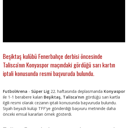
Beşiktaş kulübü Fenerbahçe derbisi öncesinde
Talisca'nın Konyaspor maçındaki gördüğü sarı kartın
iptali konusunda resmi başvuruda bulundu.
FutbolArena
-
Süper Lig
22. haftasında deplasmanda
Konyaspor
ile 1-1 berabere kalan
Beşiktaş
,
Talisca'nın
gördüğü sarı kartla
ilgili resmi olarak cezanın iptali konusunda başvuruda bulundu.
Siyah beyazlı kulüp TFF'ye gönderdiği başvuru metninde daha
önceki emsal kararları örnek gösterdi.