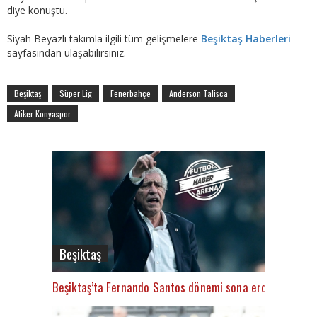
diye konuştu.
Siyah Beyazlı takımla ilgili tüm gelişmelere
Beşiktaş Haberleri
sayfasından ulaşabilirsiniz.
Beşiktaş
Süper Lig
Fenerbahçe
Anderson Talisca
Atiker Konyaspor
Beşiktaş
Beşiktaş’ta Fernando Santos dönemi sona erdi