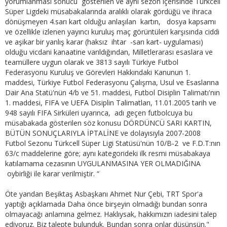
yorumlanması sonucu gösterilen ve aynı sezon içerisinde Türkcell
Süper Ligdeki müsabakalarında aralıklı olarak gördüğü ve ihraca
dönüşmeyen 4.sarı kart olduğu anlaşılan kartın, dosya kapsamı
ve özellikle izlenen yayıncı kuruluş maç görüntüleri karşısında ciddi
ve aşikar bir yanlış karar (haksız ihtar -sarı kart- uygulaması)
olduğu vicdani kanaatine varıldığından, Milletlerarası esaslara ve
teamüllere uygun olarak ve 3813 sayılı Türkiye Futbol
Federasyonu Kuruluş ve Görevleri Hakkındaki Kanunun 1.
maddesi, Türkiye Futbol Federasyonu Çalışma, Usul ve Esaslarına
Dair Ana Statü'nün 4/b ve 51. maddesi, Futbol Disiplin Talimatı'nın
1. maddesi, FIFA ve UEFA Disiplin Talimatları, 11.01.2005 tarih ve
948 sayılı FIFA Sirküleri uyarınca, adı geçen futbolcuya bu
müsabakada gösterilen söz konusu DÖRDÜNCÜ SARI KARTIN,
BÜTÜN SONUÇLARIYLA İPTALİNE ve dolayısıyla 2007-2008
Futbol Sezonu Türkcell Süper Ligi Statüsü'nün 10/B-2 ve F.D.T:nın
63/c maddelerine göre; aynı kategorideki ilk resmi müsabakaya
katılamama cezasının UYGULANMASINA YER OLMADIĞINA
oybirliği ile karar verilmiştir. “
Öte yandan Beşiktaş Asbaşkanı Ahmet Nur Çebi, TRT Spor'a
yaptığı açıklamada Daha önce birşeyin olmadığı bundan sonra
olmayacağı anlamına gelmez. Haklıysak, hakkımızın iadesini talep
ediyoruz. Biz talepte bulunduk. Bundan sonra onlar düşünsün."