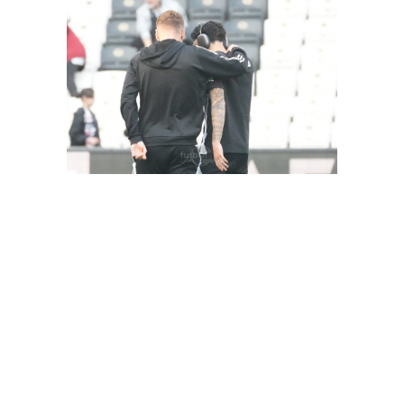
FutbolArena Beşiktaş-Hatayspor maçında