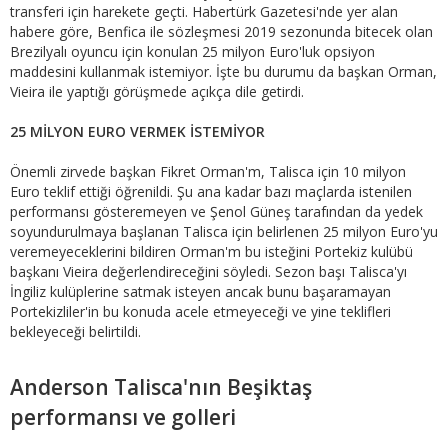
transferi için harekete geçti. Habertürk Gazetesi'nde yer alan
habere göre, Benfica ile sözleşmesi 2019 sezonunda bitecek olan
Brezilyalı oyuncu için konulan 25 milyon Euro'luk opsiyon
maddesini kullanmak istemiyor. İşte bu durumu da başkan Orman,
Vieira ile yaptığı görüşmede açıkça dile getirdi.
25 MİLYON EURO VERMEK İSTEMİYOR
Önemli zirvede başkan Fikret Orman'm, Talisca için 10 milyon
Euro teklif ettiği öğrenildi. Şu ana kadar bazı maçlarda istenilen
performansı gösteremeyen ve Şenol Güneş tarafından da yedek
soyundurulmaya başlanan Talisca için belirlenen 25 milyon Euro'yu
veremeyeceklerini bildiren Orman'm bu isteğini Portekiz kulübü
başkanı Vieira değerlendireceğini söyledi. Sezon başı Talisca'yı
İngiliz kulüplerine satmak isteyen ancak bunu başaramayan
Portekizliler'in bu konuda acele etmeyeceği ve yine teklifleri
bekleyeceği belirtildi.
Anderson Talisca'nın Beşiktaş
performansı ve golleri