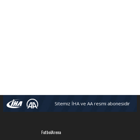
FutbolArena Beşiktaş-Hatayspor maçında
Sitemiz İHA ve AA resmi abonesidir
FutbolArena