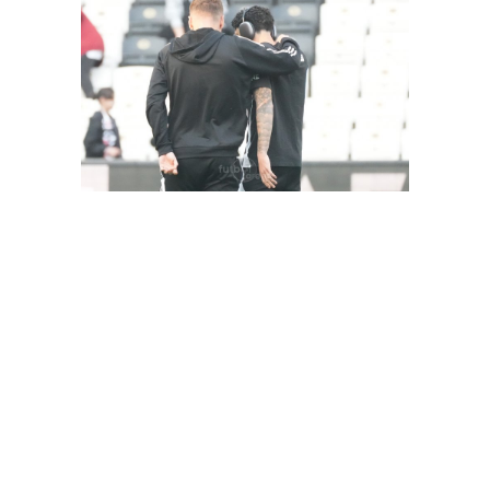
FutbolArena Beşiktaş-Hatayspor maçında