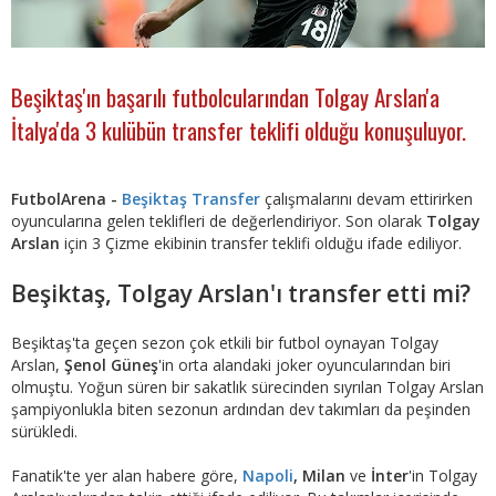
Beşiktaş'ın başarılı futbolcularından Tolgay Arslan'a
İtalya'da 3 kulübün transfer teklifi olduğu konuşuluyor.
FutbolArena -
Beşiktaş Transfer
çalışmalarını devam ettirirken
oyuncularına gelen teklifleri de değerlendiriyor. Son olarak
Tolgay
Arslan
için 3 Çizme ekibinin transfer teklifi olduğu ifade ediliyor.
Beşiktaş, Tolgay Arslan'ı transfer etti mi?
Beşiktaş'ta geçen sezon çok etkili bir futbol oynayan Tolgay
Arslan,
Şenol Güneş
'in orta alandaki joker oyuncularından biri
olmuştu. Yoğun süren bir sakatlık sürecinden sıyrılan Tolgay Arslan
şampiyonlukla biten sezonun ardından dev takımları da peşinden
sürükledi.
Fanatik'te yer alan habere göre,
Napoli
, Milan
ve
İnter
'in Tolgay