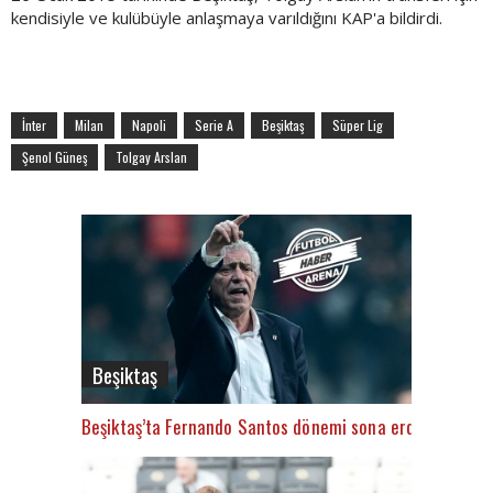
kendisiyle ve kulübüyle anlaşmaya varıldığını KAP'a bildirdi.
İnter
Milan
Napoli
Serie A
Beşiktaş
Süper Lig
Şenol Güneş
Tolgay Arslan
Beşiktaş
Beşiktaş’ta Fernando Santos dönemi sona erdi