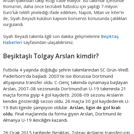
Arslan'ıyakından takip ettiği ifade ediliyor. Bu takımlar içerisinde
Roma'nın, daha önce tecrübeli futbolcu için yaptığı 7 milyon
Euro'luk teklifi yinelediği ifade edilirken, Napoli, Milan ve İnter'in
de, Siyah-Beyazlı kulübün kapısını bonservis konusunda çaldıkları
vurgulandı.
Siyah Beyazlı takımla ilgili son dakika gelişmelerine
Beşiktaş
Haberleri
sayfasından ulaşabilirsiniz.
Beşiktaşlı Tolgay Arslan kimdir?
Futbola 4 yaşında doğduğu şehrin takımlarından SC Grün-Weiß
Paderborn'da başladı. 2003'te ise Borussia Dortmund
altyapısına transfer oldu. C-Genç takımda oynamaya başlayan
Arslan, 2007-08 sezonunda Dortmund'un U-19 takımında 21
maçta forma giyip 4 gol kaydetti. 2008-09 sezonu Arslan'ın
kendini gösterdiği sezon oldu. 26 maçta 30 gol kaydederek U-
19 Batı liginde şampiyon oldular.
Arslan, ligin de gol kralı
oldu
.
Final maçlarında da forma giyen Arslan, Dortmund ile
Almanya U-19 ikinciliğini kazandı.
26 Ocak 2015 tarihinde Beşiktaş, Tolgay Arslan'ın transferi için