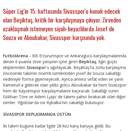
Süper Lig'in 15. haftasında Sivasspor'u konuk edecek
olan Beşiktaş, kritik bir karşılaşmaya çıkıyor. Zirveden
uzaklaşmak istemeyen siyah-beyazlılarda Josef de
Souza ve Aboubakar, Sivasspor karşısında yok.
FutbolArena -
BB Erzurumspor ve Ankaragücü karşılaşmalarında
alınan 6 puanla zirve yarışının içine giren
Beşiktaş
, ligin güçlü
ekiplerinden
Sivasspor
'u ağırlayacak. Beşiktaş'ta zorlu karşılaşma
öncesinde takımın önemli isimlerinden Josef de Souza sakatlığı
nedeniyle forma giyemeyecek. Ayrıca annesi vefat eden ve yarın
Kamerun'a gidecek olan yıldız golcü Aboubakar da hem Sivasspor
hem de Kayserispor karşılaşmalarını kaçıracak. Sakatlığı süren
Gökhan Töre ve Adem Ljajic de takımı yalnız bırakacak olan diğer
isimler. Yiğidolar'da ise Rybalka'nın sakatlığı bulunuyor.
SİVASSPOR DEPLASMANDA ÜSTÜN
İki takım bugüne kadar ligde 28 kez karşı karşıya geldi. Bu