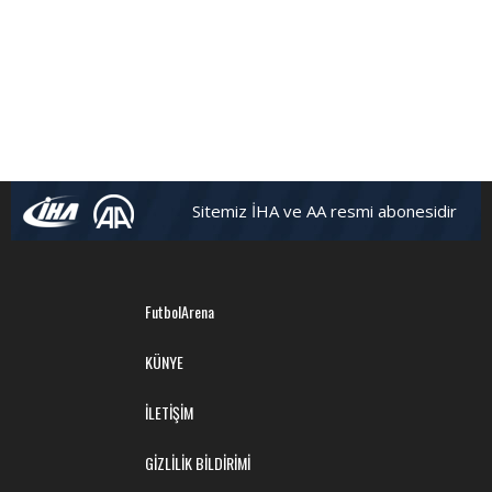
Sitemiz İHA ve AA resmi abonesidir
FutbolArena
KÜNYE
İLETİŞİM
GİZLİLİK BİLDİRİMİ