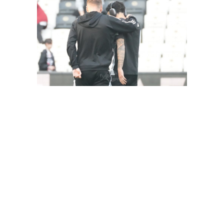
FutbolArena Beşiktaş-Hatayspor maçında