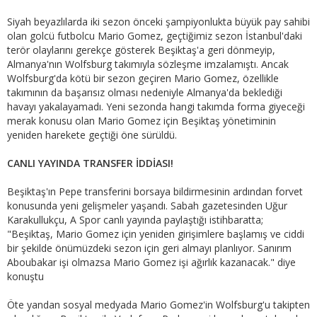
Siyah beyazlılarda iki sezon önceki şampiyonlukta büyük pay sahibi
olan golcü futbolcu Mario Gomez, geçtiğimiz sezon İstanbul'daki
terör olaylarını gerekçe gösterek Beşiktaş'a geri dönmeyip,
Almanya'nın Wolfsburg takımıyla sözleşme imzalamıştı. Ancak
Wolfsburg'da kötü bir sezon geçiren Mario Gomez, özellikle
takımının da başarısız olması nedeniyle Almanya'da beklediği
havayı yakalayamadı. Yeni sezonda hangi takımda forma giyeceği
merak konusu olan Mario Gomez için Beşiktaş yönetiminin
yeniden harekete geçtiği öne sürüldü.
CANLI YAYINDA TRANSFER İDDİASI!
Beşiktaş'ın Pepe transferini borsaya bildirmesinin ardından forvet
konusunda yeni gelişmeler yaşandı. Sabah gazetesinden Uğur
Karakullukçu, A Spor canlı yayında paylaştığı istihbaratta;
"Beşiktaş, Mario Gomez için yeniden girişimlere başlamış ve ciddi
bir şekilde önümüzdeki sezon için geri almayı planlıyor. Sanırım
Aboubakar işi olmazsa Mario Gomez işi ağırlık kazanacak." diye
konuştu
Öte yandan sosyal medyada Mario Gomez'in Wolfsburg'u takipten