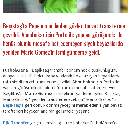
Beşiktaş'ta Pepe'nin ardından gözler forvet transferine
çevrildi. Aboubakar için Porto ile yapılan görüşmelerde
henüz olumlu mesafe kat edemeyen siyah beyazlılarda
yeniden Mario Gomez'in ismi gündeme geldi.
FutbolArena
-
Beşiktaş
transfer dönemindeki suskunluğunu
dünyaca ünlü futbolcu
Pepe'yi
alarak bozdu! Siyah beyazlılarda
rota şimdi forvet transferine çevrildi.
Aboubakar
için Porto ile
yapılan görüşmelerde bir türlü olumlu mesafe kat edemeyen
Beşiktaş'ta
Mario Gomez
ismi tekrar gündeme geldi. Beşiktaş
Mario Gomez'i yeniden transfer edecek mi? Mario Gomez'in
Beşiktaş'a
geri dönüp dönmeyeceğini merak eden siyah beyazlı
taraftarları heyecanlandıran gelişmeler yaşandı.
BJK Transfer
gelişmeleriyle ilgili tüm haberler FutbolArena'da!