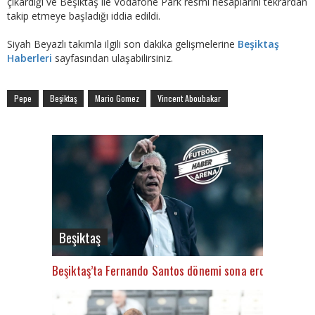
çıkardığı ve Beşiktaş ile Vodafone Park resmi hesaplarını tekrardan
takip etmeye başladığı iddia edildi.
Siyah Beyazlı takımla ilgili son dakika gelişmelerine
Beşiktaş
Haberleri
sayfasından ulaşabilirsiniz.
Pepe
Beşiktaş
Mario Gomez
Vincent Aboubakar
Beşiktaş
Beşiktaş’ta Fernando Santos dönemi sona erdi