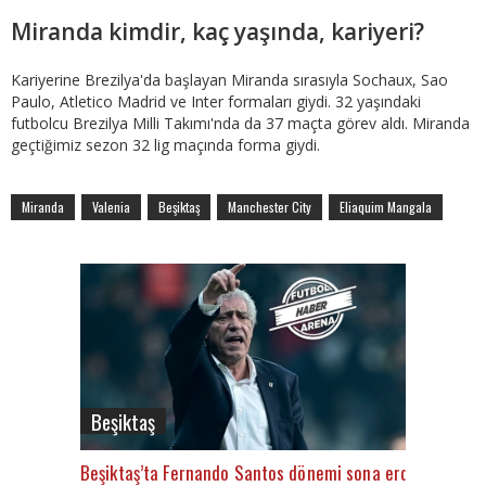
Miranda kimdir, kaç yaşında, kariyeri?
Kariyerine Brezilya'da başlayan Miranda sırasıyla Sochaux, Sao
Paulo, Atletico Madrid ve Inter formaları giydi. 32 yaşındaki
futbolcu Brezilya Milli Takımı'nda da 37 maçta görev aldı. Miranda
geçtiğimiz sezon 32 lig maçında forma giydi.
Miranda
Valenia
Beşiktaş
Manchester City
Eliaquim Mangala
Beşiktaş
Beşiktaş’ta Fernando Santos dönemi sona erdi