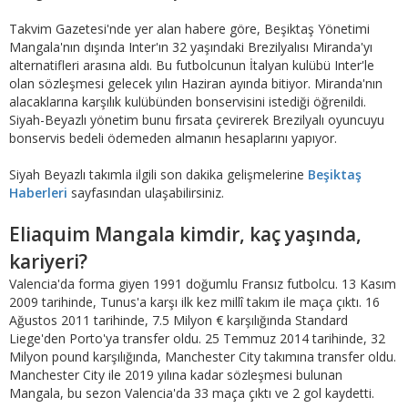
Takvim Gazetesi'nde yer alan habere göre, Beşiktaş Yönetimi
Mangala'nın dışında Inter'ın 32 yaşındaki Brezilyalısı Miranda'yı
alternatifleri arasına aldı. Bu futbolcunun İtalyan kulübü Inter'le
olan sözleşmesi gelecek yılın Haziran ayında bitiyor. Miranda'nın
alacaklarına karşılık kulübünden bonservisini istediği öğrenildi.
Siyah-Beyazlı yönetim bunu fırsata çevirerek Brezilyalı oyuncuyu
bonservis bedeli ödemeden almanın hesaplarını yapıyor.
Siyah Beyazlı takımla ilgili son dakika gelişmelerine
Beşiktaş
Haberleri
sayfasından ulaşabilirsiniz.
Eliaquim Mangala kimdir, kaç yaşında,
kariyeri?
Valencia'da forma giyen 1991 doğumlu Fransız futbolcu. 13 Kasım
2009 tarihinde, Tunus'a karşı ilk kez millî takım ile maça çıktı. 16
Ağustos 2011 tarihinde, 7.5 Milyon € karşılığında Standard
Liege'den Porto'ya transfer oldu. 25 Temmuz 2014 tarihinde, 32
Milyon pound karşılığında, Manchester City takımına transfer oldu.
Manchester City ile 2019 yılına kadar sözleşmesi bulunan
Mangala, bu sezon Valencia'da 33 maça çıktı ve 2 gol kaydetti.