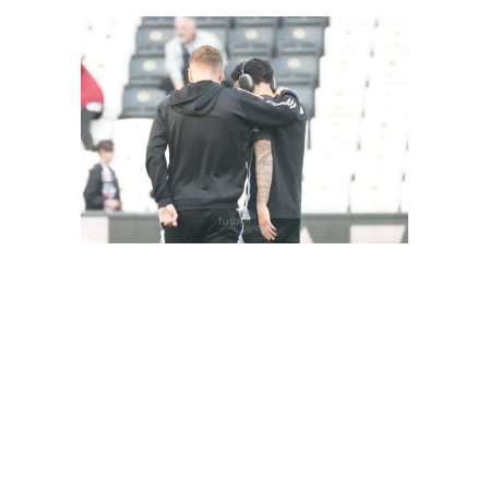
FutbolArena Beşiktaş-Hatayspor maçında