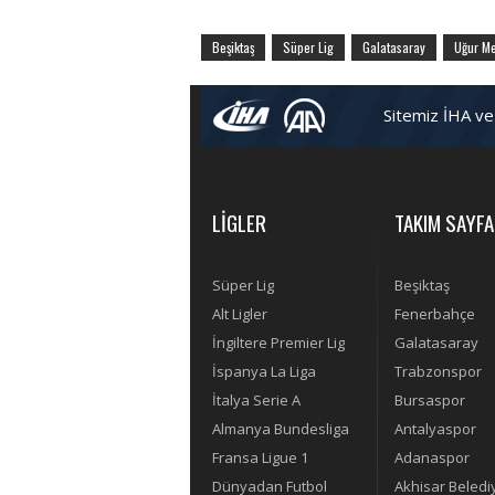
Beşiktaş
Süper Lig
Galatasaray
Uğur M
Sitemiz İHA ve
LİGLER
TAKIM SAYFA
Süper Lig
Beşiktaş
Alt Ligler
Fenerbahçe
İngiltere Premier Lig
Galatasaray
İspanya La Liga
Trabzonspor
İtalya Serie A
Bursaspor
Almanya Bundesliga
Antalyaspor
Fransa Ligue 1
Adanaspor
Dünyadan Futbol
Akhisar Beledi