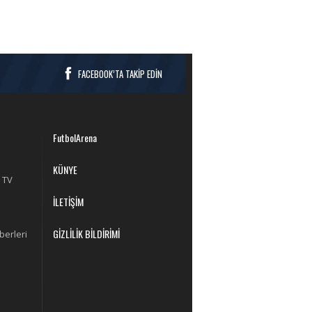
FACEBOOK’TA TAKİP EDİN
FutbolArena
KÜNYE
 TV
İLETİŞİM
GİZLİLİK BİLDİRİMİ
berleri