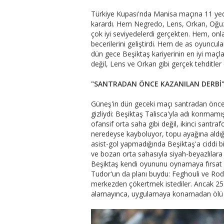
Türkiye Kupası'nda Manisa maçına 11 yedek
karardı. Hem Negredo, Lens, Orkan, Oğuz
çok iyi seviyedelerdi gerçekten. Hem, on
becerilerini geliştirdi. Hem de as oyunc
dün gece Beşiktaş kariyerinin en iyi maç
değil, Lens ve Orkan gibi gerçek tehditler 
"SANTRADAN ÖNCE KAZANILAN DERBİ
Güneş'in dün geceki maçı santradan önce
gizliydi: Beşiktaş Talisca'yla adı konmamış
ofansif orta saha gibi değil, ikinci santraf
neredeyse kayboluyor, topu ayağına aldığı
asist-gol yapmadığında Beşiktaş'a ciddi b
ve bozan orta sahasıyla siyah-beyazlılara 
Beşiktaş kendi oyununu oynamaya fırsat
Tudor'un da planı buydu: Feghouli ve Rodri
merkezden çökertmek istediler. Ancak 25-
alamayınca, uygulamaya konamadan ölü d