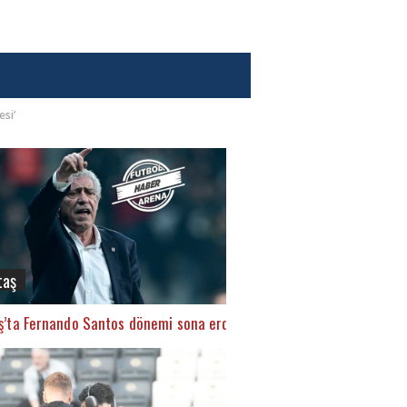
esi’
taş
ş’ta Fernando Santos dönemi sona erdi