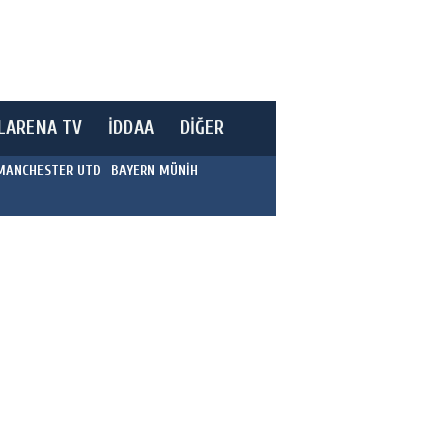
LARENA TV
İDDAA
DİĞER
MANCHESTER UTD
BAYERN MÜNİH