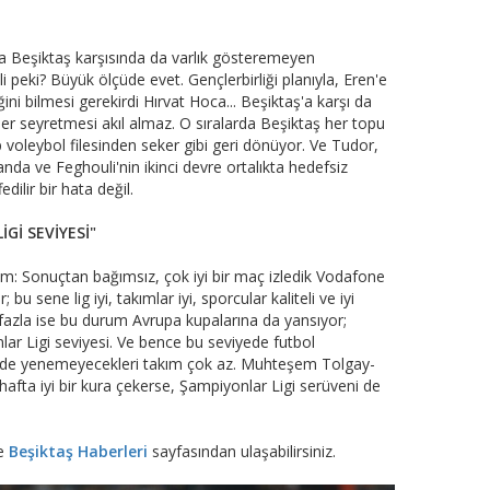
 Beşiktaş karşısında da varlık gösteremeyen
 peki? Büyük ölçüde evet. Gençlerbirliği planıyla, Eren'e
i bilmesi gerekirdi Hırvat Hoca... Beşiktaş'a karşı da
er seyretmesi akıl almaz. O sıralarda Beşiktaş her topu
 voleybol filesinden seker gibi geri dönüyor. Ve Tudor,
da ve Feghouli'nin ikinci devre ortalıkta hedefsiz
ilir bir hata değil.
Gİ SEVİYESİ"
: Sonuçtan bağımsız, çok iyi bir maç izledik Vodafone
; bu sene lig iyi, takımlar iyi, sporcular kaliteli ve iyi
ısı fazla ise bu durum Avrupa kupalarına da yansıyor;
ar Ligi seviyesi. Ve bence bu seviyede futbol
e'de yenemeyecekleri takım çok az. Muhteşem Tolgay-
 hafta iyi bir kura çekerse, Şampiyonlar Ligi serüveni de
re
Beşiktaş Haberleri
sayfasından ulaşabilirsiniz.