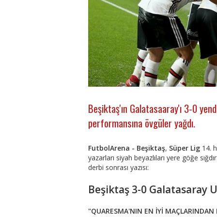
Beşiktaş'ın Galatasaaray'ı 3-0 yend
performansına övgüler yağdı.
FutbolArena -
Beşiktaş
,
Süper Lig
14. 
yazarları siyah beyazlıları yere göğe sığd
derbi sonrası yazısı:
Beşiktaş 3-0 Galatasaray U
"QUARESMA'NIN EN İYİ MAÇLARINDAN B