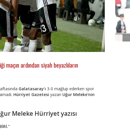
iği maçın ardından siyah beyazlıların
haftasında
Galatasaray'ı
3-0 mağlup ederken spor
ıramadı.
Hürriyet Gazetesi
yazarı
Uğur Meleke'nin
FutbolA
ğur Meleke Hürriyet yazısı
İRİ."