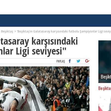
Beşiktaş
’Beşiktaş’ın Galatasaray karşısındaki futbolu Şampiyonlar Ligi seviy
atasaray karşısındaki
lar Ligi seviyesi"
PAYLAŞ
Beşik
Beşikta