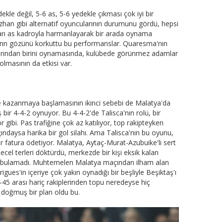
le değil, 5-6 as, 5-6 yedekle çıkması çok iyi bir
han gibi alternatif oyuncularının durumunu gördü, hepsi
ları as kadroyla harmanlayarak bir arada oynama
uların gözünü korkuttu bu performanslar. Quaresma'nın
larından birini oynamasında, kulübede görünmez adamlar
olmasının da etkisi var.
"
 kazanmaya başlamasının ikinci sebebi de Malatya'da
 bir 4-4-2 oynuyor. Bu 4-4-2'de Talisca'nın rolü, bir
or gibi. Pas trafiğine çok az katılıyor, top rakipteyken
ndaysa harika bir gol silahı. Ama Talisca'nın bu oyunu,
ir fatura ödetiyor. Malatya, Aytaç-Murat-Azubuike'li sert
ecel terleri döktürdü, merkezde bir kişi eksik kalan
 bulamadı. Muhtemelen Malatya maçından ilham alan
gues'in içeriye çok yakın oynadığı bir beşliyle Beşiktaş'ı
45 arası hariç rakiplerinden topu neredeyse hiç
oğmuş bir plan oldu bu.