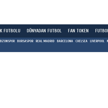
K FUTBOLU
DÜNYADAN FUTBOL
FAN TOKEN
FUTBO
BZONSPOR
BURSASPOR
REAL MADRID
BARCELONA
CHELSEA
LIVERPOOL