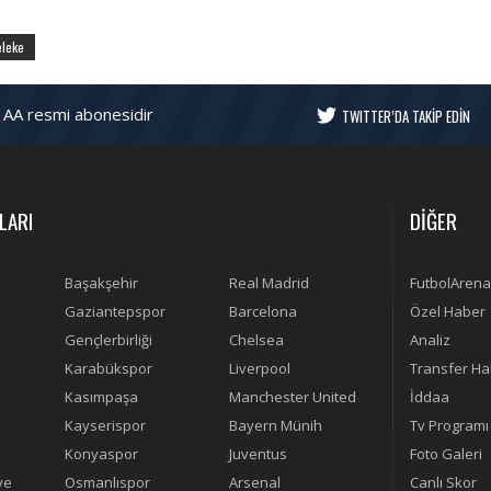
eleke
 AA resmi abonesidir
TWITTER’DA TAKİP EDİN
LARI
DİĞER
Başakşehir
Real Madrid
FutbolArena
Gaziantepspor
Barcelona
Özel Haber
Gençlerbirliği
Chelsea
Analiz
Karabükspor
Liverpool
Transfer Ha
Kasımpaşa
Manchester United
İddaa
Kayserispor
Bayern Münih
Tv Programı
Konyaspor
Juventus
Foto Galeri
ye
Osmanlıspor
Arsenal
Canlı Skor