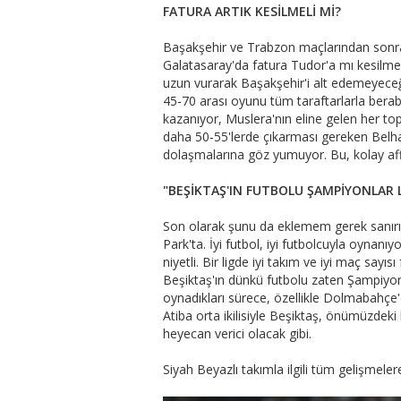
FATURA ARTIK KESİLMELİ Mİ?
Başakşehir ve Trabzon maçlarından sonra
Galatasaray'da fatura Tudor'a mı kesilmeli
uzun vurarak Başakşehir'i alt edemeyeceğin
45-70 arası oyunu tüm taraftarlarla berab
kazanıyor, Muslera'nın eline gelen her top
daha 50-55'lerde çıkarması gereken Belhan
dolaşmalarına göz yumuyor. Bu, kolay affed
"BEŞİKTAŞ'IN FUTBOLU ŞAMPİYONLAR Lİ
Son olarak şunu da eklemem gerek sanırım
Park'ta. İyi futbol, iyi futbolcuyla oynanıyor
niyetli. Bir ligde iyi takım ve iyi maç say
Beşiktaş'ın dünkü futbolu zaten Şampiyonl
oynadıkları sürece, özellikle Dolmabahç
Atiba orta ikilisiyle Beşiktaş, önümüzdeki
heyecan verici olacak gibi.
Siyah Beyazlı takımla ilgili tüm gelişmele