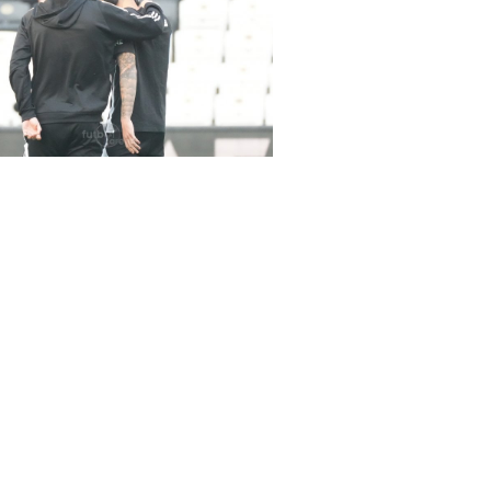
rena Beşiktaş-Hatayspor maçında