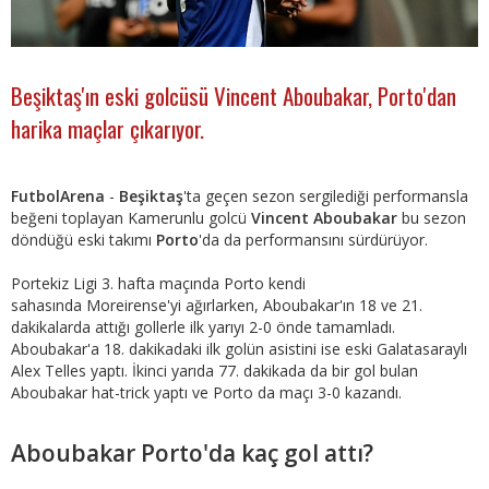
Beşiktaş'ın eski golcüsü Vincent Aboubakar, Porto'dan
harika maçlar çıkarıyor.
FutbolArena
-
Beşiktaş
'ta geçen sezon sergilediği performansla
beğeni toplayan Kamerunlu golcü
Vincent Aboubakar
bu sezon
döndüğü eski takımı
Porto
'da da performansını sürdürüyor.
Portekiz Ligi 3. hafta maçında Porto kendi
sahasında Moreirense'yi ağırlarken, Aboubakar'ın 18 ve 21.
dakikalarda attığı gollerle ilk yarıyı 2-0 önde tamamladı.
Aboubakar'a 18. dakikadaki ilk golün asistini ise eski Galatasaraylı
Alex Telles yaptı. İkinci yarıda 77. dakikada da bir gol bulan
Aboubakar hat-trick yaptı ve Porto da maçı 3-0 kazandı.
Aboubakar Porto'da kaç gol attı?