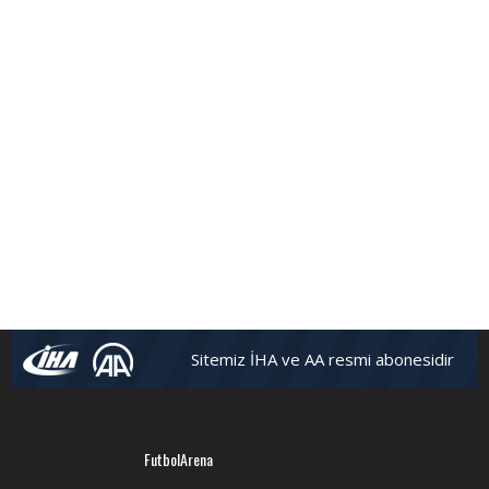
FutbolArena Beşiktaş-Hatayspor maçında
Sitemiz İHA ve AA resmi abonesidir
FutbolArena