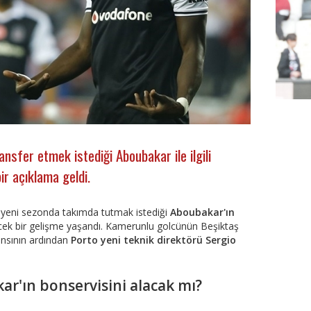
ansfer etmek istediği Aboubakar ile ilgili
bir açıklama geldi.
n
yeni sezonda takımda tutmak istediği
Aboubakar'ın
zecek bir gelişme yaşandı. Kamerunlu golcünün Beşiktaş
FutbolA
nsının ardından
Porto yeni teknik direktörü Sergio
ar'ın bonservisini alacak mı?