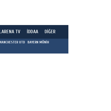
LARENA TV
İDDAA
DİĞER
MANCHESTER UTD
BAYERN MÜNİH