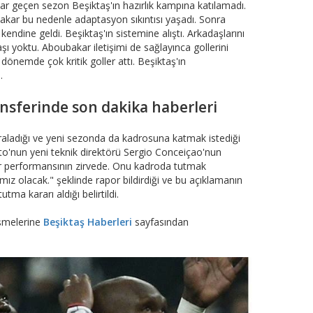
r geçen sezon Beşiktaş'ın hazırlık kampına katılamadı.
akar bu nedenle adaptasyon sıkıntısı yaşadı. Sonra
kendine geldi. Beşiktaş'ın sistemine alıştı. Arkadaşlarını
ı yoktu. Aboubakar iletişimi de sağlayınca gollerini
önemde çok kritik goller attı. Beşiktaş'ın
.
nsferinde son dakika haberleri
iraladığı ve yeni sezonda da kadrosuna katmak istediği
orto'nun yeni teknik direktörü Sergio Conceiçao'nun
r performansının zirvede. Onu kadroda tutmak
mız olacak." şeklinde rapor bildirdiği ve bu açıklamanın
ma kararı aldığı belirtildi.
lişmelerine
Beşiktaş Haberleri
sayfasından