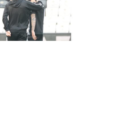
rena Beşiktaş-Hatayspor maçında