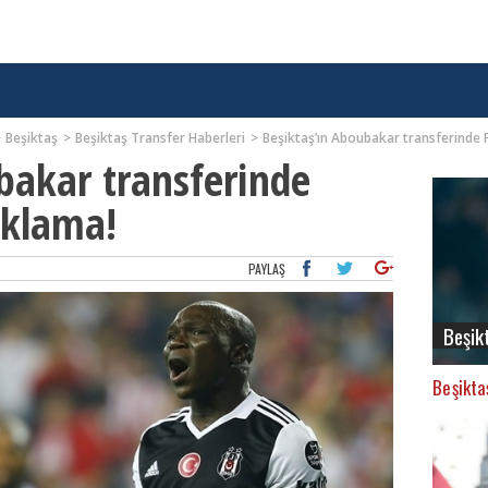
Beşiktaş
Beşiktaş Transfer Haberleri
Beşiktaş’ın Aboubakar transferinde 
bakar transferinde
ıklama!
PAYLAŞ
Beşik
Beşikta