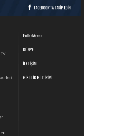
FACEBOOK’TA TAKİP EDİN
FutbolArena
KÜNYE
 TV
İLETİŞİM
GİZLİLİK BİLDİRİMİ
berleri
ar
eri