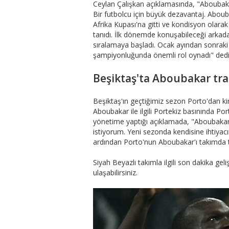
Ceylan Çalışkan açıklamasında, "Aboubaka
Bir futbolcu için büyük dezavantaj. Aboub
Afrika Kupası'na gitti ve kondisyon olarak 
tanıdı. İlk dönemde konuşabileceği arkadaş
sıralamaya başladı. Ocak ayından sonraki d
şampiyonluğunda önemli rol oynadı" dedi
Beşiktaş'ta Aboubakar tra
Beşiktaş'ın geçtiğimiz sezon Porto'dan k
Aboubakar ile ilgili Portekiz basınında P
yönetime yaptığı açıklamada, "Aboubaka
istiyorum. Yeni sezonda kendisine ihtiyacı
ardından Porto'nun Aboubakar'ı takımda tut
Siyah Beyazlı takımla ilgili son dakika ge
ulaşabilirsiniz.