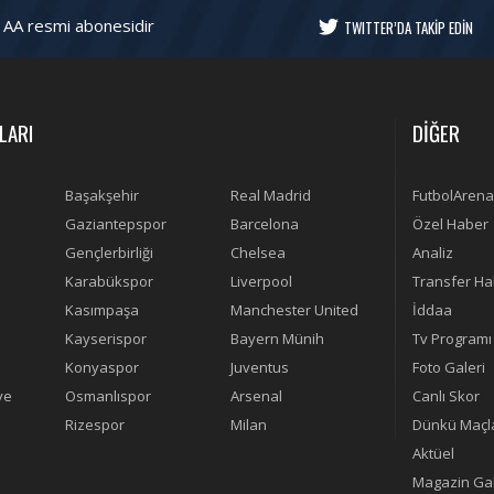
 AA resmi abonesidir
TWITTER’DA TAKİP EDİN
LARI
DİĞER
Başakşehir
Real Madrid
FutbolArena
Gaziantepspor
Barcelona
Özel Haber
Gençlerbirliği
Chelsea
Analiz
Karabükspor
Liverpool
Transfer Ha
Kasımpaşa
Manchester United
İddaa
Kayserispor
Bayern Münih
Tv Programı
Konyaspor
Juventus
Foto Galeri
ye
Osmanlıspor
Arsenal
Canlı Skor
Rizespor
Milan
Dünkü Maçl
Aktüel
Magazin Gal