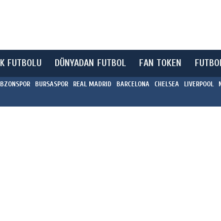
K FUTBOLU
DÜNYADAN FUTBOL
FAN TOKEN
FUTBO
BZONSPOR
BURSASPOR
REAL MADRID
BARCELONA
CHELSEA
LIVERPOOL