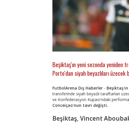
Beşiktaş'ın yeni sezonda yeniden tr
Porto'dan siyah beyazlıları üzecek 
FutbolArena Dış Haberler
-
Beşiktaş'ı
transferinde siyah beyazlı taraftarları ü
ve Konfederasyon Kupası'ndaki performa
Conceiçao'nun tavrı değişti.
Beşiktaş, Vincent Aboubak