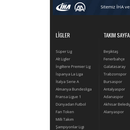
Sitemiz İHA ve
LİGLER
TAKIM SAYFA
Süper Lig
Beşiktaş
Alt Ligler
Fenerbahçe
İngiltere Premier Lig
Galatasaray
İspanya La Liga
Trabzonspor
İtalya Serie A
Bursaspor
Almanya Bundesliga
Antalyaspor
Fransa Ligue 1
Adanaspor
Dünyadan Futbol
Akhisar Beledi
Fan Token
Alanyaspor
Milli Takım
Şampiyonlar Ligi