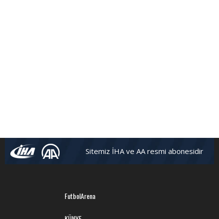
FutbolArena Beşiktaş-Hatayspor maçında
Sitemiz İHA ve AA resmi abonesidir
FutbolArena
KÜNYE