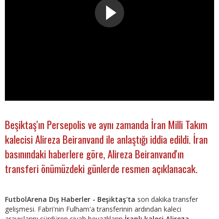
Beşiktaş'ın Persepolis ve aynı zamanda İran Milli Takım
kalecisi Alireza Beiranvand ile anlaştığı iddia edildi. İran
basınındaki haberlere göre, Alireza Beiranvand'ın
transferi önümüzdeki günlerde resmen açıklanacak.
FutbolArena Dış Haberler - Beşiktaş'ta
son dakika transfer
gelişmesi. Fabri'nin Fulham'a transferinin ardından kaleci
arayışlarını sürdüren siyah beyazlıların
İranlı kaleci Alireza