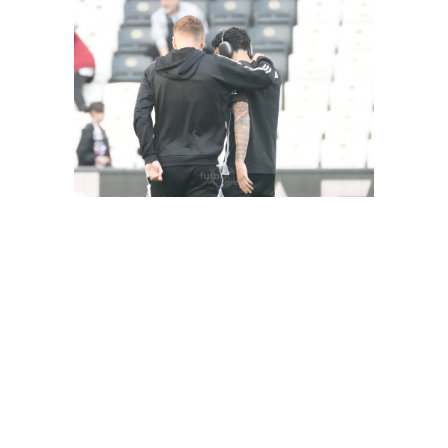
FutbolArena Beşiktaş-Hatayspor maçında