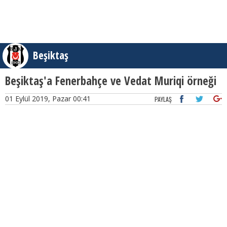
Beşiktaş
Beşiktaş'a Fenerbahçe ve Vedat Muriqi örneği
01 Eylül 2019, Pazar 00:41
PAYLAŞ