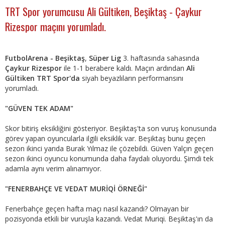
TRT Spor yorumcusu Ali Gültiken, Beşiktaş - Çaykur
Rizespor maçını yorumladı.
FutbolArena - Beşiktaş
,
Süper Lig
3. haftasında sahasında
Çaykur Rizespor
ile 1-1 berabere kaldı. Maçın ardından
Ali
Gültiken TRT Spor'da
siyah beyazlıların performansını
yorumladı.
"GÜVEN TEK ADAM"
Skor bitiriş eksikliğini gösteriyor. Beşiktaş'ta son vuruş konusunda
görev yapan oyuncularla ilgili eksiklik var. Beşiktaş bunu geçen
sezon ikinci yarıda Burak Yılmaz ile çözebildi. Güven Yalçın geçen
sezon ikinci oyuncu konumunda daha faydalı oluyordu. Şimdi tek
adamla aynı verim alınamıyor.
"FENERBAHÇE VE VEDAT MURİQİ ÖRNEĞİ"
Fenerbahçe geçen hafta maçı nasıl kazandı? Olmayan bir
pozisyonda etkili bir vuruşla kazandı. Vedat Muriqi. Beşiktaş'ın da