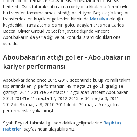
Lorient ile de temaslar sürüyor. Siyah beyazlıların bonservis
bedelini düşük tutarak satın alma opsiyonlu kiralama formülüyle
bu transferi tamamalamak istediği belirtiliyor. Beşiktaş'a karşı bu
transferdeki en büyük engellerden birinin de
Marsilya
olduğu
kaydedildi. Fransız temsilcisinin golcü adayları arasında Carlos
Bacca, Olivier Giroud ve Stefan Jovetic dışında Vincent
Aboubakar'ın da yer aldığı ve bu konuda ısrarcı oldukları öne
sürüldü.
Aboubakar'ın attığı goller - Aboubakar'ın
kariyer performansı
Aboubakar daha önce 2015-2016 sezonunda kulüp ve milli takım
toplamında en iyi performansını 49 maçta 21 gollük grafiği ile
çizmişti. 2014-2015'te 29 maçta 12 gol atan Vincent Aboubakar,
2013-2014'te 41 maçta 17, 2012-2013'te 34 maçta 3, 2011-
2012'de 34 maçta 8, 2010-2011'de de 20 maçta 5'er gollük
performanslar yakalamıştı.
Siyah Beyazlı takımla ilgili son dakika gelişmelerine
Beşiktaş
Haberleri
sayfasından ulaşabilirsiniz.