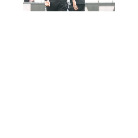
FutbolArena Beşiktaş-Hatayspor maçında