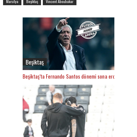
Marsilya
Beşiktaş
Vincent Aboubakar
Beşiktaş
Beşiktaş’ta Fernando Santos dönemi sona erdi