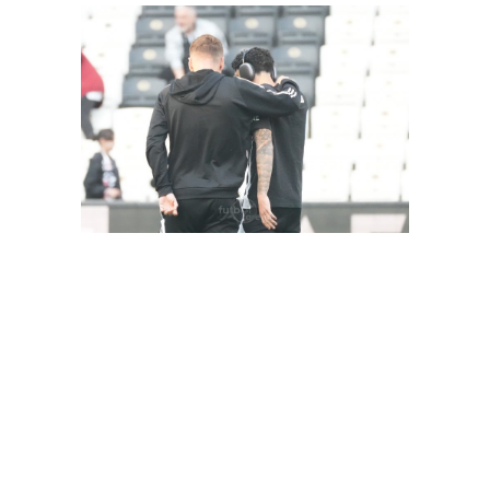
FutbolArena Beşiktaş-Hatayspor maçında