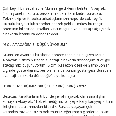
Çok keyifli bir seyahat ile Münih'e geldiklerini belirten Albayrak,
"Tüm yönetim kurulu, başkanımız dahil tam kadro buradayız.
Teknik ekip ve futbolcu arkadaşlarımızın hepsi de çok keyifli.
Huzurlu bir yolculukla sohbet ederek geldik. Herkes bu maçın
öneminin bilincinde. İnşallah ikinci maçta bize avantaj sağlayacak
bir skorla İstanbul'a döneriz" dedi.
"GOL ATACAĞIMIZI DÜŞÜNÜYORUM"
Münih'ten avantajlı bir skorla döneceklerinin altını çizen Metin
Albayrak, "Bizim buradan avantajlı bir skorla döneceğimizi ve gol
atacağımızı düşünüyorum. Bizim bu sezon özellikle Şampiyonlar
Ligi'nde gösterdiğimiz performans da bunun göstergesi. Buradan
avantajlı bir skorla döneceğiz" diye konuştu.
"HAK ETMEDİĞİMİZ BİR ŞEYLE KARŞI KARŞIYAYIZ"
Beşiktaşlı taraftarların tribünde yer almayacak olmasına ilişkin
konuşan Albayrak, "Hak etmediğimiz bir şeyle karşı karşıyayız, tüm
iletişim mecralarımızdan bildirdik. Burada yaşayan çok
vatandaşımız var. Bizim beklentimiz, eğer maça girerlerse -bizim