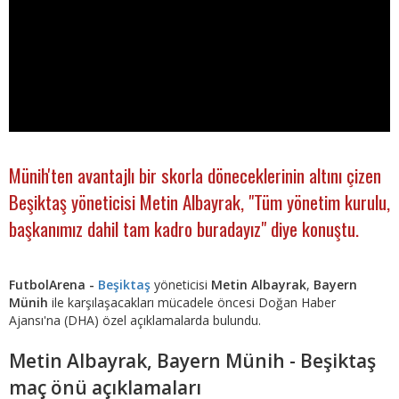
Münih'ten avantajlı bir skorla döneceklerinin altını çizen
Beşiktaş yöneticisi Metin Albayrak, "Tüm yönetim kurulu,
başkanımız dahil tam kadro buradayız" diye konuştu.
FutbolArena -
Beşiktaş
yöneticisi
Metin Albayrak
,
Bayern
Münih
ile karşılaşacakları mücadele öncesi Doğan Haber
Ajansı'na (DHA) özel açıklamalarda bulundu.
Metin Albayrak, Bayern Münih - Beşiktaş
maç önü açıklamaları