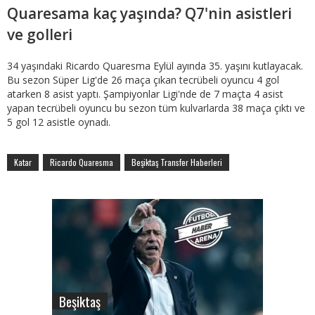
Quaresama kaç yaşında? Q7'nin asistleri
ve golleri
34 yaşındaki Ricardo Quaresma Eylül ayında 35. yaşını kutlayacak.
Bu sezon Süper Lig'de 26 maça çıkan tecrübeli oyuncu 4 gol
atarken 8 asist yaptı. Şampiyonlar Ligi'nde de 7 maçta 4 asist
yapan tecrübeli oyuncu bu sezon tüm kulvarlarda 38 maça çıktı ve
5 gol 12 asistle oynadı.
Katar
Ricardo Quaresma
Beşiktaş Transfer Haberleri
Beşiktaş