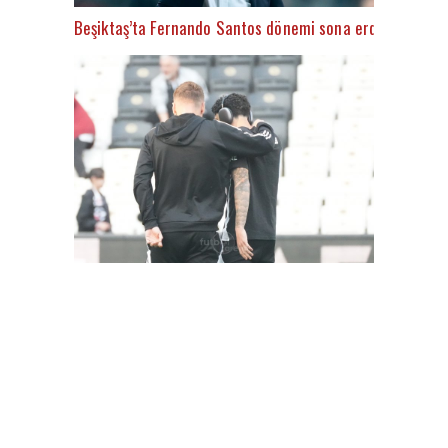
Beşiktaş’ta Fernando Santos dönemi sona erdi