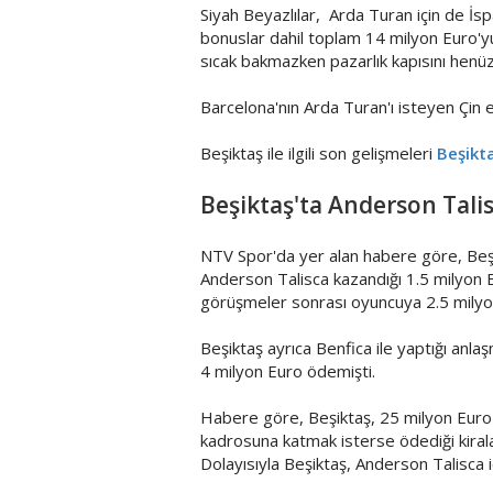
Siyah Beyazlılar, Arda Turan için de İ
bonuslar dahil toplam 14 milyon Euro'yu 
sıcak bakmazken pazarlık kapısını henü
Barcelona'nın Arda Turan'ı isteyen Çin e
Beşiktaş ile ilgili son gelişmeleri
Beşikta
Beşiktaş'ta Anderson Tali
NTV Spor'da yer alan habere göre, Beş
Anderson Talisca kazandığı 1.5 milyon 
görüşmeler sonrası oyuncuya 2.5 milyon E
Beşiktaş ayrıca Benfica ile yaptığı anl
4 milyon Euro ödemişti.
Habere göre, Beşiktaş, 25 milyon Euro 
kadrosuna katmak isterse ödediği kiral
Dolayısıyla Beşiktaş, Anderson Talisca