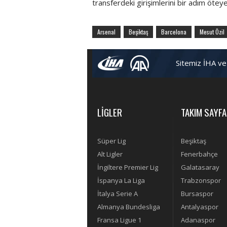
transferdeki girişimlerini bir adım öteye 
Arsenal
Beşiktaş
Barcelona
Mesut Özil
Sitemiz İHA ve
LİGLER
TAKIM SAYFA
Süper Lig
Beşiktaş
Alt Ligler
Fenerbahçe
İngiltere Premier Lig
Galatasaray
İspanya La Liga
Trabzonspor
İtalya Serie A
Bursaspor
Almanya Bundesliga
Antalyaspor
Fransa Ligue 1
Adanaspor