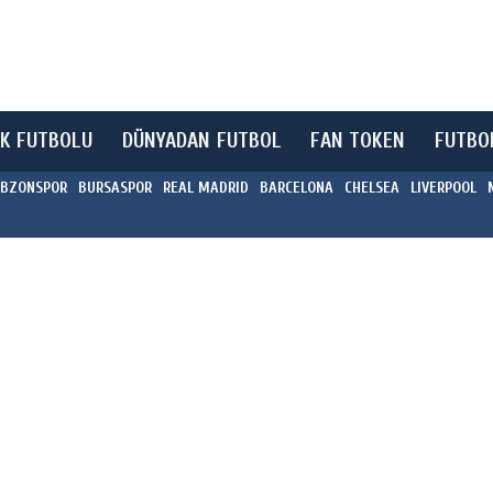
K FUTBOLU
DÜNYADAN FUTBOL
FAN TOKEN
FUTBO
BZONSPOR
BURSASPOR
REAL MADRID
BARCELONA
CHELSEA
LIVERPOOL