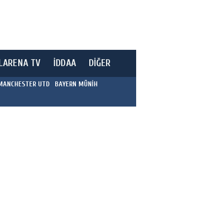
LARENA TV
İDDAA
DİĞER
MANCHESTER UTD
BAYERN MÜNİH