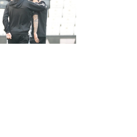
rena Beşiktaş-Hatayspor maçında