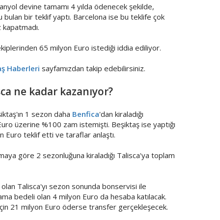
spanyol devine tamamı 4 yılda ödenecek şekilde,
bulan bir teklif yaptı. Barcelona ise bu teklife çok
z kapatmadı.
kiplerinden 65 milyon Euro istediği iddia ediliyor.
ş Haberleri
sayfamızdan takip edebilirsiniz.
sca ne kadar kazanıyor?
iktaş'ın 1 sezon daha
Benfica
'dan kiraladığı
Euro üzerine %100 zam istemişti. Beşiktaş ise yaptığı
uro teklif etti ve taraflar anlaştı.
aşmaya göre 2 sezonluğuna kiraladığı Talisca'ya toplam
olan Talisca'yı sezon sonunda bonservisi ile
ama bedeli olan 4 milyon Euro da hesaba katılacak.
 için 21 milyon Euro öderse transfer gerçekleşecek.