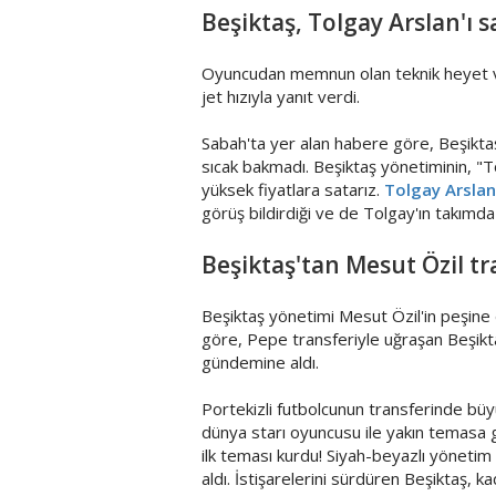
Beşiktaş, Tolgay Arslan'ı 
Oyuncudan memnun olan teknik heyet ve 
jet hızıyla yanıt verdi.
Sabah'ta yer alan habere göre, Beşikta
sıcak bakmadı. Beşiktaş yönetiminin, "To
yüksek fiyatlara satarız.
Tolgay Arslan
görüş bildirdiği ve de Tolgay'ın takımda
Beşiktaş'tan Mesut Özil t
Beşiktaş yönetimi Mesut Özil'in peşine
göre, Pepe transferiyle uğraşan Beşikta
gündemine aldı.
Portekizli futbolcunun transferinde bü
dünya starı oyuncusu ile yakın temasa g
ilk teması kurdu! Siyah-beyazlı yöneti
aldı. İstişarelerini sürdüren Beşiktaş,