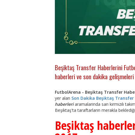
Beşiktaş Transfer Haberlerini Futbo
haberleri ve son dakika gelişmeler
FutbolArena - Beşiktaş Transfer Habe
yer alan
Son Dakika Beşiktaş Transfer 
haberleri
aramalarında sarı kırmızılı takım
Beşiktaş'ta taraftarların merakla beklediği
Beşiktaş haberler