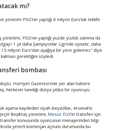
satacak mı?
yönetim PSG'nin yaptığı 6 milyon Euro'luk teklife
ş yönetimi, PSG'nin yaptığı yüzde yüzlük zamma da
lgay'ı 1 yıl daha Şampiyonlar Ligi'nde oynatır, daha
15 milyon Euro'dan aşağıya bir yere gidemez" diye
 kalması gerektiğini söyledi.
ransferi bombası
 düştü. Hürriyet Gazetesi'nde yer alan habere
ş, herkesin tanıdığı dünya yıldızı bir oyuncuyu
yük aşama kaydeden siyah-beyazlılar, Arsenal'ın
eçti! Beşiktaş yönetimi,
Mesut Özil
'in transferi için
m transfer konusunda oyuncunun menajerinden bilgi
 kadroda yeterli kontenjan açması durumunda bu