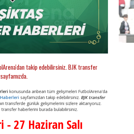
lArena'dan takip edebilirsiniz. BJK transfer
i sayfamızda.
rleri
konusunda anbean tüm gelişmeleri FutbolArena'da
Haberleri
sayfamızdan takip edebilirsiniz.
BJK transfer
FutbolA
ın transferde günlük gelişmelerini sizlere aktarıyoruz.
 transfer haberlerini burada bulabilirsiniz.
i - 27 Haziran Salı