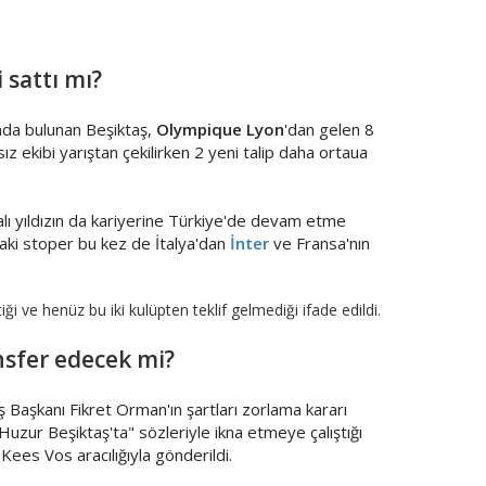
 sattı mı?
nda bulunan Beşiktaş,
Olympique Lyon
'dan gelen 8
sız ekibi yarıştan çekilirken 2 yeni talip daha ortaua
lı yıldızın da kariyerine Türkiye'de devam etme
daki stoper bu kez de İtalya'dan
İnter
ve Fransa'nın
iği ve henüz bu iki kulüpten teklif gelmediği ifade edildi.
nsfer edecek mi?
 Başkanı Fikret Orman'ın şartları zorlama kararı
"Huzur Beşiktaş'ta" sözleriyle ikna etmeye çalıştığı
 Kees Vos aracılığıyla gönderildi.