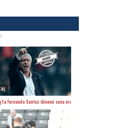
7)
taş
ş’ta Fernando Santos dönemi sona erdi