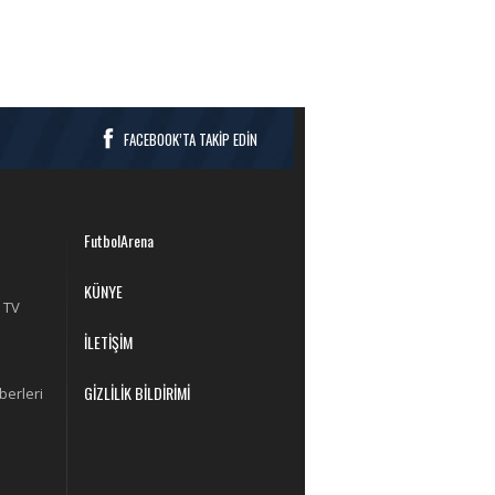
FACEBOOK’TA TAKİP EDİN
FutbolArena
KÜNYE
 TV
İLETİŞİM
GİZLİLİK BİLDİRİMİ
berleri