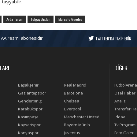
taşıyabilir.
Arda Turan
Tolgay Arslan
Marcelo Guedes
 AA resmi abonesidir
TWITTER’DA TAKİP EDİN
LARI
DİĞER
Başakşehir
Real Madrid
FutbolArena
Gaziantepspor
Barcelona
Özel Haber
Gençlerbirliği
Chelsea
Analiz
Karabükspor
Liverpool
Transfer Ha
Kasımpaşa
Manchester United
İddaa
Kayserispor
Bayern Münih
Tv Programı
Konyaspor
Juventus
Foto Galeri