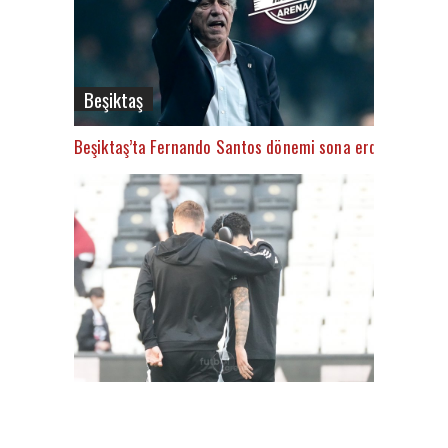
Beşiktaş
Beşiktaş’ta Fernando Santos dönemi sona erdi