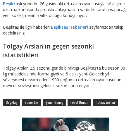
Beşiktaş
lı yönetim 26 yaşındaki orta alan oyuncusuyla sözleşme
uzatma konusunda prensip anlaşmasına vardı. İki tarafın yapacağı
yeni sözleşmenin 5 yıllık olduğu konuşuluyor.
Beşiktaş ile ilgili haberleri
Beşiktaş Haberleri
sayfamızdan takip
edebilirsiniz.
Tolgay Arslan'ın geçen sezonki
istatistikleri
Tolgay Arslan 2.5 sezonu geride bıraktığı Beşiktaş'ta bu sezon 30
lig mücadelesinde forma giydi ve 5 asist yaptı.Gelecek yıl
sözleşmesi devam eden 1990 doğumlu orta alan oyuncusunun
mevcut sözleşmesi gelecek sezon sona eriyor.
Beşiktaş
Süper Lig
Şenol Güneş
Fikret Orman
Tolgay Arslan