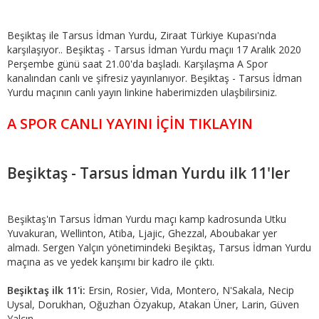
Beşiktaş ile Tarsus İdman Yurdu, Ziraat Türkiye Kupası'nda
karşılaşıyor.. Beşiktaş - Tarsus İdman Yurdu maçıı 17 Aralık 2020
Perşembe günü saat 21.00'da başladı. Karşılaşma A Spor
kanalından canlı ve şifresiz yayınlanıyor. Beşiktaş - Tarsus İdman
Yurdu maçının canlı yayın linkine haberimizden ulaşbilirsiniz.
A SPOR CANLI YAYINI İÇİN TIKLAYIN
Beşiktaş - Tarsus İdman Yurdu ilk 11'ler
Beşiktaş'ın Tarsus İdman Yurdu maçı kamp kadrosunda Utku
Yuvakuran, Wellinton, Atiba, Ljajic, Ghezzal, Aboubakar yer
almadı. Sergen Yalçın yönetimindeki Beşiktaş, Tarsus İdman Yurdu
maçına as ve yedek karışımı bir kadro ile çıktı.
Beşiktaş ilk 11'i:
Ersin, Rosier, Vida, Montero, N'Sakala, Necip
Uysal, Dorukhan, Oğuzhan Özyakup, Atakan Üner, Larin, Güven
Yalçın