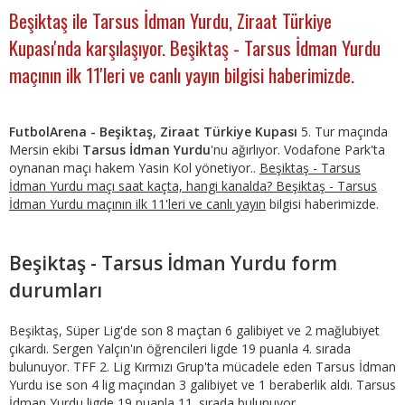
Beşiktaş ile Tarsus İdman Yurdu, Ziraat Türkiye
Kupası'nda karşılaşıyor. Beşiktaş - Tarsus İdman Yurdu
maçının ilk 11'leri ve canlı yayın bilgisi haberimizde.
FutbolArena - Beşiktaş, Ziraat Türkiye Kupası
5. Tur maçında
Mersin ekibi
Tarsus İdman Yurdu
'nu ağırlıyor. Vodafone Park'ta
oynanan maçı hakem Yasin Kol yönetiyor..
Beşiktaş - Tarsus
İdman Yurdu maçı saat kaçta, hangi kanalda? Beşiktaş - Tarsus
İdman Yurdu maçının ilk 11'leri ve canlı yayın
bilgisi haberimizde.
Beşiktaş - Tarsus İdman Yurdu form
durumları
Beşiktaş, Süper Lig'de son 8 maçtan 6 galibiyet ve 2 mağlubiyet
çıkardı. Sergen Yalçın'ın öğrencileri ligde 19 puanla 4. sırada
bulunuyor. TFF 2. Lig Kırmızı Grup'ta mücadele eden Tarsus İdman
Yurdu ise son 4 lig maçından 3 galibiyet ve 1 beraberlik aldı. Tarsus
İdman Yurdu ligde 19 puanla 11. sırada bulunuyor.