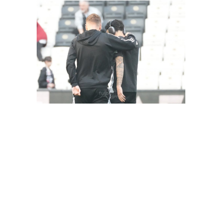
FutbolArena Beşiktaş-Hatayspor maçında