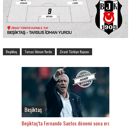
Beşiktaş
Tarsus İdman Yurdu
Ziraat Türkiye Kupası
Beşiktaş
Beşiktaş’ta Fernando Santos dönemi sona erdi