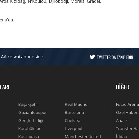
Arda Kızıldağ, N'Koulou, Djilobodji, Morais, Gradel,
ena'da.
 AA resmi abonesidir
TWITTER’DA TAKİP EDİN
LARI
DİĞER
Başakşehir
Real Madrid
FutbolArena
Gaziantepspor
Barcelona
Özel Haber
Gençlerbirliği
Chelsea
Analiz
Karabükspor
Liverpool
Transfer Ha
Kasımpaşa
Manchester United
İddaa