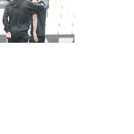
rena Beşiktaş-Hatayspor maçında