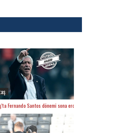
taş
ş’ta Fernando Santos dönemi sona erdi