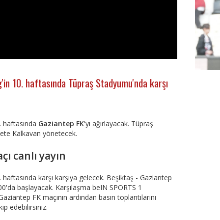
g'in 10. haftasında Tüpraş Stadyumu'nda karşı
0. haftasında
Gaziantep FK
'yı ağırlayacak. Tüpraş
te Kalkavan yönetecek.
çı canlı yayın
FutbolA
. haftasında karşı karşıya gelecek. Beşiktaş - Gaziantep
:00'da başlayacak. Karşılaşma beIN SPORTS 1
 Gaziantep FK maçının ardından basın toplantılarını
 edebilirsiniz.