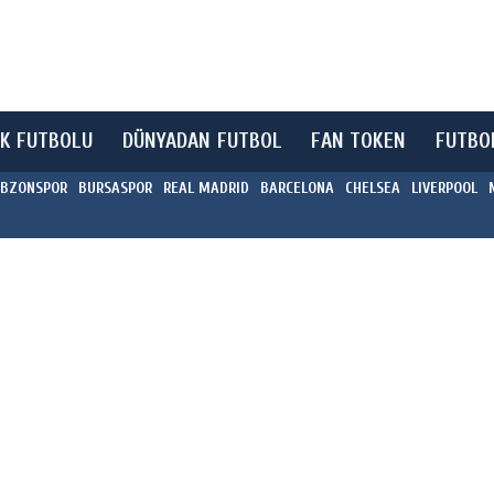
K FUTBOLU
DÜNYADAN FUTBOL
FAN TOKEN
FUTBO
BZONSPOR
BURSASPOR
REAL MADRID
BARCELONA
CHELSEA
LIVERPOOL