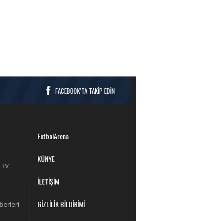
FACEBOOK’TA TAKİP EDİN
FutbolArena
KÜNYE
 TV
İLETİŞİM
GİZLİLİK BİLDİRİMİ
berleri