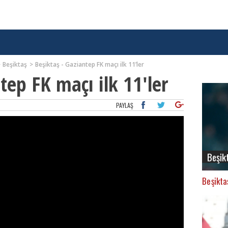
Beşiktaş
Beşiktaş - Gaziantep FK maçı ilk 11’ler
tep FK maçı ilk 11'ler
PAYLAŞ
Beşik
Beşikta