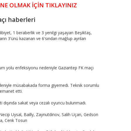
E OLMAK İÇİN TIKLAYINIZ
çı haberleri
biyet, 1 beraberlik ve 3 yenilgi yaşayan Beşiktaş,
arın 3'ünü kazanan ve 6'sından mağlup ayrılan
unum yolu enfeksiyonu nedeniyle Gaziantep FK maçı
nedeniyle müsabakada forma giyemedi. Teknik sorumlu
emanet etti.
ti dışında sakat veya cezalı oyuncu bulunmadı.
Necip Uysal, Bailly, Zaynutdinov, Salih Uçan, Gedson
ca, Cenk Tosun