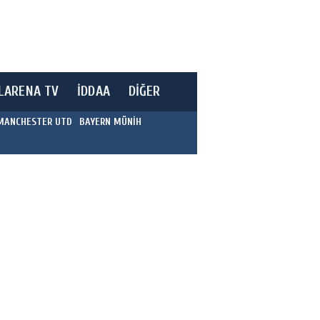
LARENA TV
İDDAA
DİĞER
MANCHESTER UTD
BAYERN MÜNİH