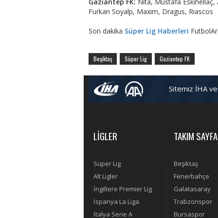
Gaziantep FK:
Nita, Mustafa Eskihellaç, 
Furkan Soyalp, Maxim, Dragus, Riascos
Son dakika
Süper Lig Haberleri
FutbolAr
Beşiktaş
Süper Lig
Gaziantep FK
Sitemiz İHA ve
LİGLER
TAKIM SAYFA
Süper Lig
Beşiktaş
Alt Ligler
Fenerbahçe
İngiltere Premier Lig
Galatasaray
İspanya La Liga
Trabzonspor
İtalya Serie A
Bursaspor