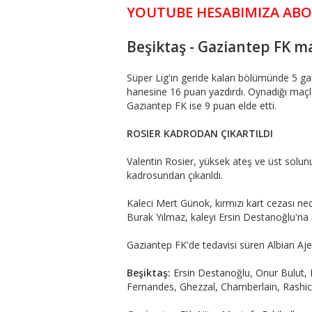
YOUTUBE HESABIMIZA ABON
Beşiktaş - Gaziantep FK ma
Süper Lig'in geride kalan bölümünde 5 gali
hanesine 16 puan yazdırdı. Oynadığı maçl
Gaziantep FK ise 9 puan elde etti.
ROSIER KADRODAN ÇIKARTILDI
Valentin Rosier, yüksek ateş ve üst sol
kadrosundan çıkarıldı.
Kaleci Mert Günok, kırmızı kart cezası 
Burak Yılmaz, kaleyi Ersin Destanoğlu'na 
Gaziantep FK'de tedavisi süren Albian Aje
Beşiktaş:
Ersin Destanoğlu, Onur Bulut, 
Fernandes, Ghezzal, Chamberlain, Rashi