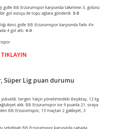
ı golle BB Erzurumspor karşısında takımının 3. golünü
 bir gol vuruşu ile topu ağlara gönderdi.
3-0
ığı ikinci golle BB Erzurumspor karşısında farkı 4'e
da 4 gol attı.
4-0
mspor
 TIKLAYIN
r, Süper Lig puan durumu
 yükseldi. Sergen Yalçın yönetimindeki Beşiktaş, 12 lig
ağlubiyet aldı. BB Erzurumspor ise 9 puanla 21. sıraya
beden BB Erzurumspor, 13 maçtan 2 galibiyet, 3
zası sebebiyle BB Erzurumspor karşısında sahada