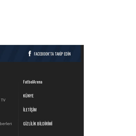
FACEBOOK’TA TAKİP EDİN
FutbolArena
KÜNYE
 TV
İLETİŞİM
GİZLİLİK BİLDİRİMİ
berleri