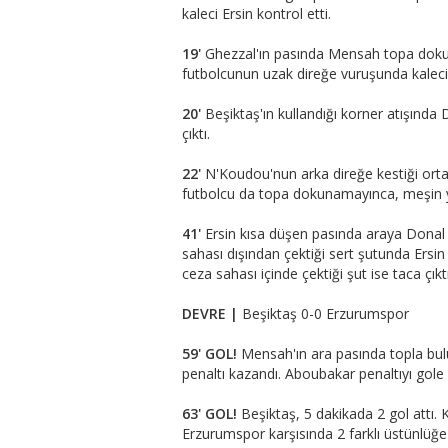
kaleci Ersin kontrol etti.
19'
Ghezzal'ın pasında Mensah topa doku
futbolcunun uzak direğe vuruşunda kaleci
20'
Beşiktaş'ın kullandığı korner atışında
çıktı.
22'
N'Koudou'nun arka direğe kestiği orta
futbolcu da topa dokunamayınca, meşin yu
41'
Ersin kısa düşen pasında araya Donal 
sahası dışından çektiği sert şutunda Ersi
ceza sahası içinde çektiği şut ise taca çıktı
DEVRE |
Beşiktaş 0-0 Erzurumspor
59' GOL!
Mensah'ın ara pasında topla bul
penaltı kazandı. Aboubakar penaltıyı gole
63' GOL!
Beşiktaş, 5 dakikada 2 gol attı.
Erzurumspor karşısında 2 farklı üstünlüğe 