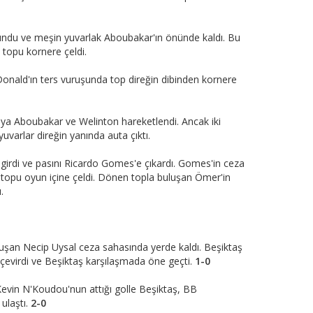
ndu ve meşin yuvarlak Aboubakar'ın önünde kaldı. Bu
 topu kornere çeldi.
 Donald'ın ters vuruşunda top direğin dibinden kornere
ya Aboubakar ve Welinton hareketlendi. Ancak iki
varlar direğin yanında auta çıktı.
girdi ve pasını Ricardo Gomes'e çıkardı. Gomes'in ceza
n topu oyun içine çeldi. Dönen topla buluşan Ömer'in
.
uşan Necip Uysal ceza sahasında yerde kaldı. Beşiktaş
 çevirdi ve Beşiktaş karşılaşmada öne geçti.
1-0
 Kevin N'Koudou'nun attığı golle Beşiktaş, BB
ulaştı.
2-0