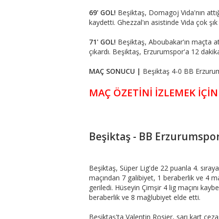
69' GOL!
Beşiktaş, Domagoj Vida'nın attığ
kaydetti. Ghezzal'ın asistinde Vida çok şık
71' GOL!
Beşiktaş, Aboubakar'ın maçta att
çıkardı. Beşiktaş, Erzurumspor'a 12 dakika
MAÇ SONUCU |
Beşiktaş 4-0 BB Erzuru
MAÇ ÖZETİNİ İZLEMEK İÇİN
Beşiktaş - BB Erzurumspo
Beşiktaş, Süper Lig'de 22 puanla 4. sıraya
maçından 7 galibiyet, 1 beraberlik ve 4 m
geriledi. Hüseyin Çimşir 4 lig maçını kay
beraberlik ve 8 mağlubiyet elde etti.
Beşiktaş'ta Valentin Rosier, sarı kart ce