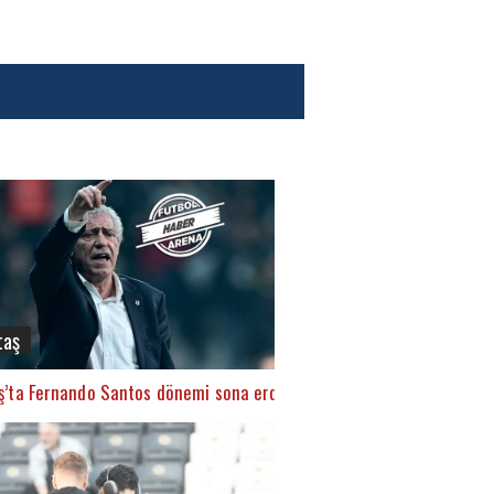
taş
ş’ta Fernando Santos dönemi sona erdi