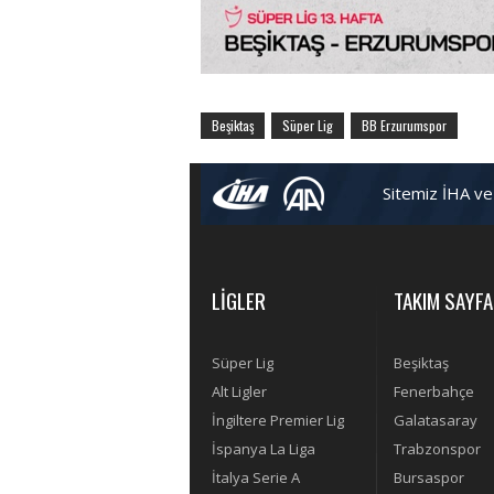
Beşiktaş
Süper Lig
BB Erzurumspor
Sitemiz İHA ve
LİGLER
TAKIM SAYFA
Süper Lig
Beşiktaş
Alt Ligler
Fenerbahçe
İngiltere Premier Lig
Galatasaray
İspanya La Liga
Trabzonspor
İtalya Serie A
Bursaspor