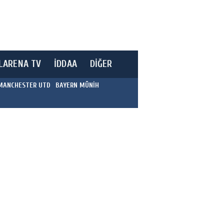
LARENA TV
İDDAA
DİĞER
MANCHESTER UTD
BAYERN MÜNİH