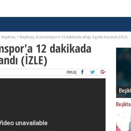
Beşiktaş
Beşiktaş, Erzurumspor’a 12 dakikada attığı 4 golle kazandı (İZLE)
mspor'a 12 dakikada
andı (İZLE)
PAYLAŞ
Beşik
Beşikta