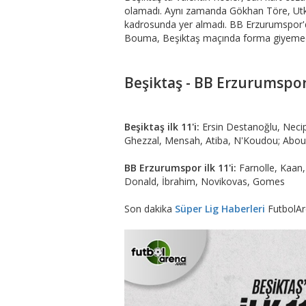
olamadı. Aynı zamanda Gökhan Töre, Utk
kadrosunda yer almadı. BB Erzurumspor'da
Bouma, Beşiktaş maçında forma giyemed
Beşiktaş - BB Erzurumspor 
Beşiktaş ilk 11'i:
Ersin Destanoğlu, Necip
Ghezzal, Mensah, Atiba, N'Koudou; Abo
BB Erzurumspor ilk 11'i:
Farnolle, Kaa
Donald, İbrahim, Novikovas, Gomes
Son dakika
Süper Lig Haberleri
FutbolAr