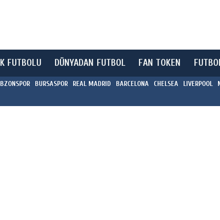
K FUTBOLU
DÜNYADAN FUTBOL
FAN TOKEN
FUTBO
BZONSPOR
BURSASPOR
REAL MADRID
BARCELONA
CHELSEA
LIVERPOOL