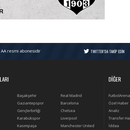
 AA resmi abonesidir
TWITTER’DA TAKİP EDİN
LARI
DİĞER
Başakşehir
Real Madrid
FutbolArena
Gaziantepspor
Barcelona
Özel Haber
Gençlerbirliği
Chelsea
Analiz
Karabükspor
Liverpool
Transfer Ha
Kasımpaşa
Manchester United
İddaa