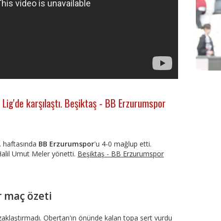
 Lig'de karşılaştı. Beşiktaş - BB Erzurumspor
3. haftasında
BB Erzurumspor
'u 4-0 mağlup etti.
lil Umut Meler yönetti.
Beşiktaş - BB Erzurumspor
FutbolA
 maç özeti
zaklaştırmadı. Obertan'ın önünde kalan topa sert vurdu