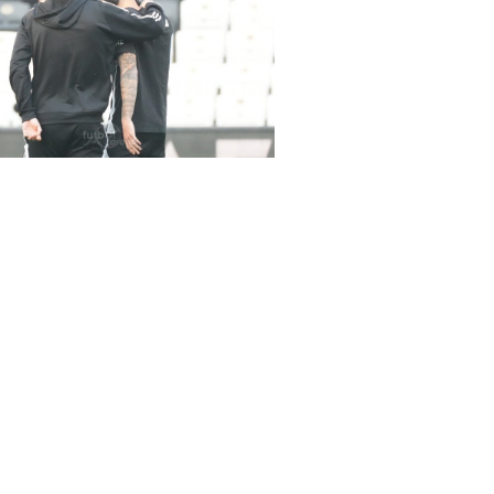
rena Beşiktaş-Hatayspor maçında