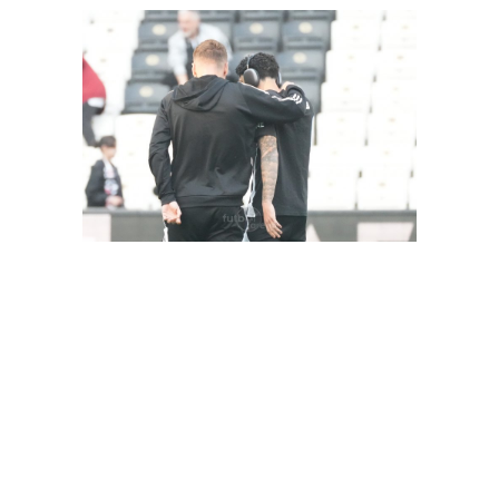
FutbolArena Beşiktaş-Hatayspor maçında