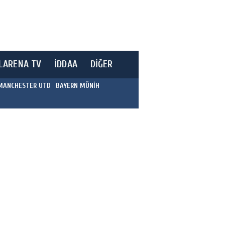
LARENA TV
İDDAA
DİĞER
MANCHESTER UTD
BAYERN MÜNİH