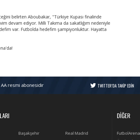
eğini belirten Aboubakar, "Türkiye Kupası finalinde
avim devam ediyor. Milli Takıma da sakatlığım nedeniyle
efim var. Futbolda hedefim şampiyonluktur. Hayatta
na'da!
 AA resmi abonesidir
TWITTER’DA TAKİP EDİN
LARI
DİĞER
Başakşehir
Real Madrid
FutbolArena