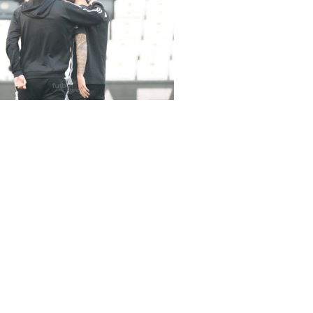
rena Beşiktaş-Hatayspor maçında