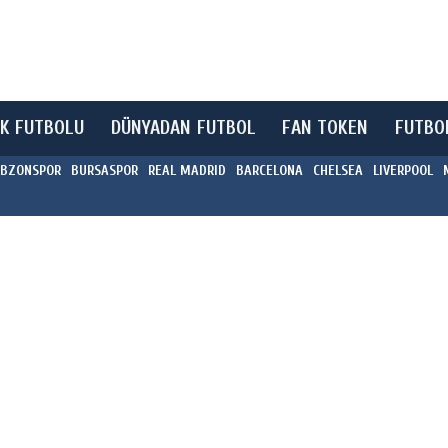
K FUTBOLU
DÜNYADAN FUTBOL
FAN TOKEN
FUTBO
BZONSPOR
BURSASPOR
REAL MADRID
BARCELONA
CHELSEA
LIVERPOOL