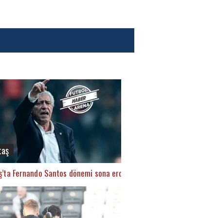
taş
ş’ta Fernando Santos dönemi sona erdi