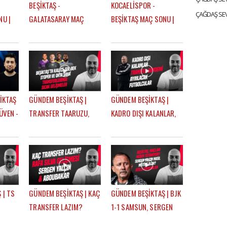
BEŞİKTAŞ -
KOCAELİSPOR -
NU |
GALATASARAY MAÇ
BEŞİKTAŞ MAÇ SONU |
T KURT
SONU | EFE GÜVEN -
EFE GÜVEN - ÇAĞDAŞ
MERT KURT
SEVİNÇ
İKTAŞ
GÜNDEM BEŞİKTAŞ |
GÜNDEM BEŞİKTAŞ |
ÜVEN -
TRANSFER TAARUZU,
KADRO DIŞI KALANLAR,
TAVARES, PITON,
TRANSFER GÜNDEMİ,
AGBADOU, JORGENSEN,
AYRILACAK
STROEYKENS | ÇAĞDAŞ
FUTBOLCULAR | ÇAĞDAŞ
SEVİNÇ
SEVİNÇ
 | TS
GÜNDEM BEŞİKTAŞ | KAÇ
GÜNDEM BEŞİKTAŞ | BJK
TRANSFER LAZIM?
1-1 SAMSUN, SERGEN
FER,
CENGİZ ÜNDER, RAFA
YALÇIN, ATİLLA