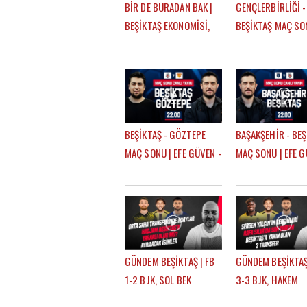
BİR DE BURADAN BAK |
GENÇLERBİRLİĞİ -
BEŞİKTAŞ EKONOMİSİ,
BEŞİKTAŞ MAÇ SO
BANKALAR BİRLİĞİ,
EFE GÜVEN - MER
DEVRE ARASI
TRANSFERLERİ |
GÖKHAN TİRYAKİ
BEŞİKTAŞ - GÖZTEPE
BAŞAKŞEHİR - BEŞ
MAÇ SONU | EFE GÜVEN -
MAÇ SONU | EFE G
MERT KURT
MERT KURT
GÜNDEM BEŞİKTAŞ | FB
GÜNDEM BEŞİKTAŞ
1-2 BJK, SOL BEK
3-3 BJK, HAKEM
TRANSFERİ, SALİH
TEPKİLERİ, TRANS