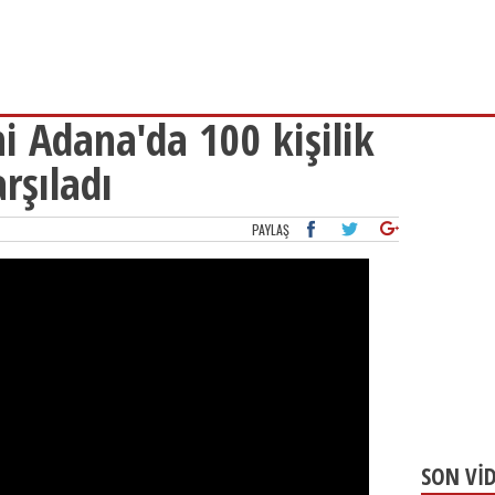
ni Adana'da 100 kişilik
rşıladı
PAYLAŞ
SON Vİ