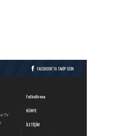
FACEBOOK’TA TAKİP EDİN
FutbolArena
KÜNYE
na TV
r
İLETİŞİM