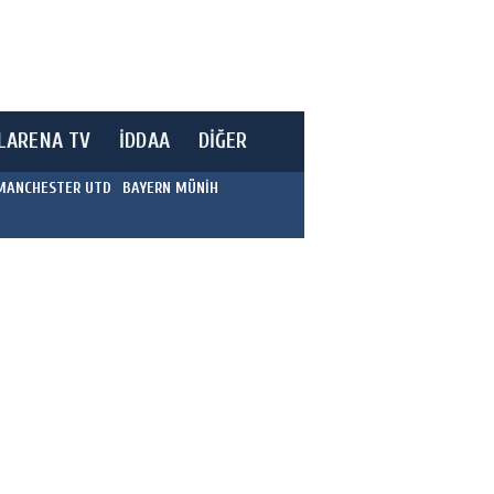
LARENA TV
İDDAA
DİĞER
MANCHESTER UTD
BAYERN MÜNİH