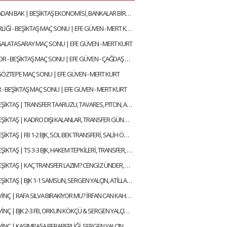
BİR DE BURADAN BAK | BEŞİKTAŞ EKONOMİSİ, BANKALAR BİRLİĞİ, DEVRE ARASI TRANSFERLERİ | GÖKHAN TİRYAKİ
GENÇLERBİRLİĞİ - BEŞİKTAŞ MAÇ SONU | EFE GÜVEN - MERT KURT
 GALATASARAY MAÇ SONU | EFE GÜVEN - MERT KURT
KOCAELİSPOR - BEŞİKTAŞ MAÇ SONU | EFE GÜVEN - ÇAĞDAŞ SEVİNÇ
 GÖZTEPE MAÇ SONU | EFE GÜVEN - MERT KURT
 - BEŞİKTAŞ MAÇ SONU | EFE GÜVEN - MERT KURT
GÜNDEM BEŞİKTAŞ | TRANSFER TAARUZU, TAVARES, PITON, AGBADOU, JORGENSEN, STROEYKENS | ÇAĞDAŞ SEVİNÇ
GÜNDEM BEŞİKTAŞ | KADRO DIŞI KALANLAR, TRANSFER GÜNDEMİ, AYRILACAK FUTBOLCULAR | ÇAĞDAŞ SEVİNÇ
GÜNDEM BEŞİKTAŞ | FB 1-2 BJK, SOL BEK TRANSFERİ, SALİH ÖZCAN, RASKIN, MERT GÜNOK | ÇAĞDAŞ SEVİNÇ
GÜNDEM BEŞİKTAŞ | TS 3-3 BJK, HAKEM TEPKİLERİ, TRANSFER, HADJAM, AGBADOU, RASKIN | ÇAĞDAŞ SEVİNÇ
GÜNDEM BEŞİKTAŞ | KAÇ TRANSFER LAZIM? CENGİZ ÜNDER, RAFA SILVA GELİŞMESİ, ABOUBAKAR | ÇAĞDAŞ SEVİNÇ
GÜNDEM BEŞİKTAŞ | BJK 1-1 SAMSUN, SERGEN YALÇIN, ATİLLA KARAOĞLAN, İLK 11 TERCİHLERİ | ÇAĞDAŞ SEVİNÇ
ÇAĞDAŞ SEVİNÇ | RAFA SILVA BIRAKIYOR MU? İRFAN CAN KAHVECİ TRANSFERİ, ERSİN, NECİP | GÜNDEM BEŞİKTAŞ
ÇAĞDAŞ SEVİNÇ | BJK 2-3 FB, ORKUN KÖKÇÜ & SERGEN YALÇIN, BJK YARIŞTAN KOPTU MU? | GÜNDEM BEŞİKTAŞ
ÇAĞDAŞ SEVİNÇ | KASIMPAŞA BERABERLİĞİ, SERGEN YALÇIN, RAFA SILVA, MERT GÜNOK | GÜNDEM BEŞİKTAŞ