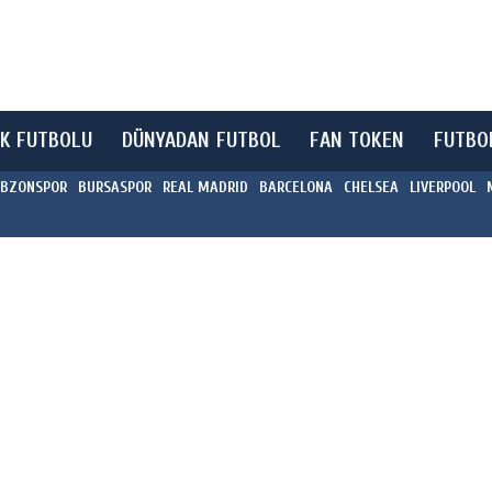
K FUTBOLU
DÜNYADAN FUTBOL
FAN TOKEN
FUTBO
BZONSPOR
BURSASPOR
REAL MADRID
BARCELONA
CHELSEA
LIVERPOOL