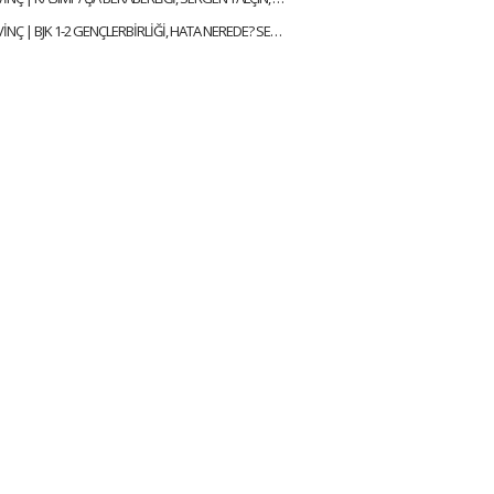
ÇAĞDAŞ SEVİNÇ | BJK 1-2 GENÇLERBİRLİĞİ, HATA NEREDE? SERGEN YALÇIN, YENİ KAPTANLAR | GÜNDEM BEŞİKTAŞ