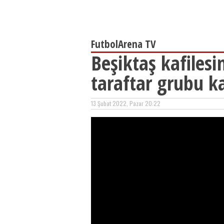
FutbolArena TV
Beşiktaş kafilesi
taraftar grubu ka
13 Şubat 2022, Pazar 20:22