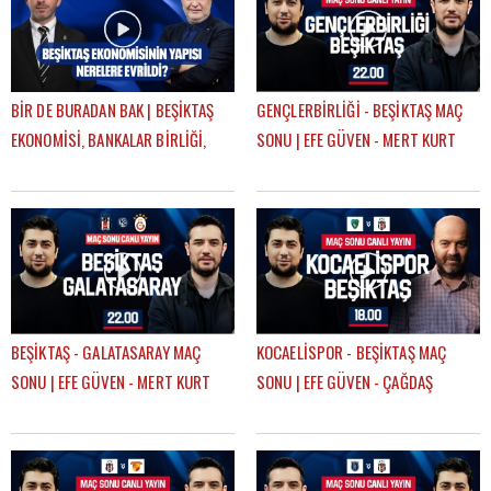
BİR DE BURADAN BAK | BEŞİKTAŞ
GENÇLERBİRLİĞİ - BEŞİKTAŞ MAÇ
EKONOMİSİ, BANKALAR BİRLİĞİ,
SONU | EFE GÜVEN - MERT KURT
DEVRE ARASI TRANSFERLERİ |
GÖKHAN TİRYAKİ
BEŞİKTAŞ - GALATASARAY MAÇ
KOCAELİSPOR - BEŞİKTAŞ MAÇ
SONU | EFE GÜVEN - MERT KURT
SONU | EFE GÜVEN - ÇAĞDAŞ
SEVİNÇ