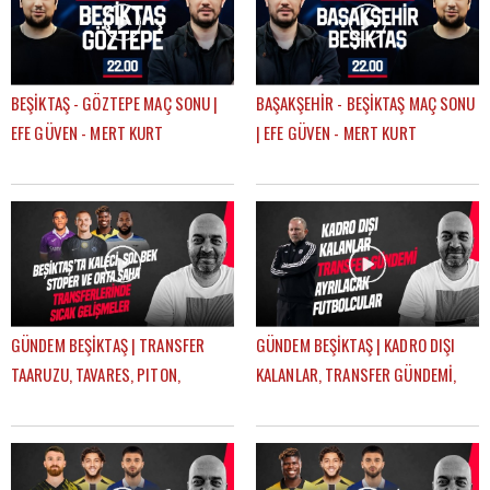
BEŞİKTAŞ - GÖZTEPE MAÇ SONU |
BAŞAKŞEHİR - BEŞİKTAŞ MAÇ SONU
EFE GÜVEN - MERT KURT
| EFE GÜVEN - MERT KURT
GÜNDEM BEŞİKTAŞ | TRANSFER
GÜNDEM BEŞİKTAŞ | KADRO DIŞI
TAARUZU, TAVARES, PITON,
KALANLAR, TRANSFER GÜNDEMİ,
AGBADOU, JORGENSEN,
AYRILACAK FUTBOLCULAR | ÇAĞDAŞ
STROEYKENS | ÇAĞDAŞ SEVİNÇ
SEVİNÇ