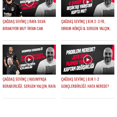
ÇAĞDAŞ SEVİNÇ | RAFA SILVA
ÇAĞDAŞ SEVİNÇ | BJK 2-3 FB,
BIRAKIYOR MU? İRFAN CAN
ORKUN KÖKÇÜ & SERGEN YALÇIN,
KAHVECİ TRANSFERİ, ERSİN, NECİP
BJK YARIŞTAN KOPTU MU? |
| GÜNDEM BEŞİKTAŞ
GÜNDEM BEŞİKTAŞ
ÇAĞDAŞ SEVİNÇ | KASIMPAŞA
ÇAĞDAŞ SEVİNÇ | BJK 1-2
BERABERLİĞİ, SERGEN YALÇIN, RAFA
GENÇLERBİRLİĞİ, HATA NEREDE?
SILVA, MERT GÜNOK | GÜNDEM
SERGEN YALÇIN, YENİ KAPTANLAR |
BEŞİKTAŞ
GÜNDEM BEŞİKTAŞ