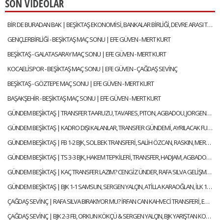
SON VİDEOLAR
BİR DE BURADAN BAK | BEŞİKTAŞ EKONOMİSİ, BANKALAR BİRLİĞİ, DEVRE ARASI TRANSFERLERİ | GÖKHAN TİRYAKİ
GENÇLERBİRLİĞİ - BEŞİKTAŞ MAÇ SONU | EFE GÜVEN - MERT KURT
BEŞİKTAŞ - GALATASARAY MAÇ SONU | EFE GÜVEN - MERT KURT
KOCAELİSPOR - BEŞİKTAŞ MAÇ SONU | EFE GÜVEN - ÇAĞDAŞ SEVİNÇ
BEŞİKTAŞ - GÖZTEPE MAÇ SONU | EFE GÜVEN - MERT KURT
BAŞAKŞEHİR - BEŞİKTAŞ MAÇ SONU | EFE GÜVEN - MERT KURT
GÜNDEM BEŞİKTAŞ | TRANSFER TAARUZU, TAVARES, PITON, AGBADOU, JORGENSEN, STROEYKENS | ÇAĞDAŞ SEVİNÇ
GÜNDEM BEŞİKTAŞ | KADRO DIŞI KALANLAR, TRANSFER GÜNDEMİ, AYRILACAK FUTBOLCULAR | ÇAĞDAŞ SEVİNÇ
GÜNDEM BEŞİKTAŞ | FB 1-2 BJK, SOL BEK TRANSFERİ, SALİH ÖZCAN, RASKIN, MERT GÜNOK | ÇAĞDAŞ SEVİNÇ
GÜNDEM BEŞİKTAŞ | TS 3-3 BJK, HAKEM TEPKİLERİ, TRANSFER, HADJAM, AGBADOU, RASKIN | ÇAĞDAŞ SEVİNÇ
GÜNDEM BEŞİKTAŞ | KAÇ TRANSFER LAZIM? CENGİZ ÜNDER, RAFA SILVA GELİŞMESİ, ABOUBAKAR | ÇAĞDAŞ SEVİNÇ
GÜNDEM BEŞİKTAŞ | BJK 1-1 SAMSUN, SERGEN YALÇIN, ATİLLA KARAOĞLAN, İLK 11 TERCİHLERİ | ÇAĞDAŞ SEVİNÇ
ÇAĞDAŞ SEVİNÇ | RAFA SILVA BIRAKIYOR MU? İRFAN CAN KAHVECİ TRANSFERİ, ERSİN, NECİP | GÜNDEM BEŞİKTAŞ
ÇAĞDAŞ SEVİNÇ | BJK 2-3 FB, ORKUN KÖKÇÜ & SERGEN YALÇIN, BJK YARIŞTAN KOPTU MU? | GÜNDEM BEŞİKTAŞ