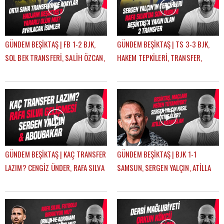
GÜNDEM BEŞİKTAŞ | FB 1-2 BJK,
GÜNDEM BEŞİKTAŞ | TS 3-3 BJK,
SOL BEK TRANSFERİ, SALİH ÖZCAN,
HAKEM TEPKİLERİ, TRANSFER,
RASKIN, MERT GÜNOK | ÇAĞDAŞ
HADJAM, AGBADOU, RASKIN |
SEVİNÇ
ÇAĞDAŞ SEVİNÇ
GÜNDEM BEŞİKTAŞ | KAÇ TRANSFER
GÜNDEM BEŞİKTAŞ | BJK 1-1
LAZIM? CENGİZ ÜNDER, RAFA SILVA
SAMSUN, SERGEN YALÇIN, ATİLLA
GELİŞMESİ, ABOUBAKAR | ÇAĞDAŞ
KARAOĞLAN, İLK 11 TERCİHLERİ |
SEVİNÇ
ÇAĞDAŞ SEVİNÇ