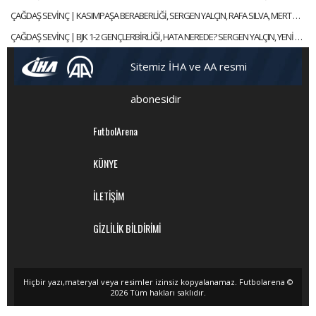
ÇAĞDAŞ SEVİNÇ | KASIMPAŞA BERABERLİĞİ, SERGEN YALÇIN, RAFA SILVA, MERT GÜNOK | GÜNDEM BEŞİKTAŞ
ÇAĞDAŞ SEVİNÇ | BJK 1-2 GENÇLERBİRLİĞİ, HATA NEREDE? SERGEN YALÇIN, YENİ KAPTANLAR | GÜNDEM BEŞİKTAŞ
Sitemiz İHA ve AA resmi
abonesidir
FutbolArena
KÜNYE
İLETİŞİM
GİZLİLİK BİLDİRİMİ
Hiçbir yazı,materyal veya resimler izinsiz kopyalanamaz. Futbolarena ©
2026 Tüm hakları saklıdır.