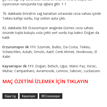
oyuncunun vuruşunda top ağlara gitti. 1-1
76. dakikada Emrah'ın sağ kanattan ortasında ceza sahası içinde
Teikeu kafayı vurdu, top üstten auta çıktı.
82. dakikada BB Erzurumspor atağında Gomes ceza sahası
önünde topla buluştu sola çekti sert vurdu top kaleci Doğan da
kaldı.
Erzurumspor ilk 11'i:
Szumski, Butko, Da Costa, Teikeu,
Schwechlen, Ackah, Omolo, Aatif, Cenk Ahmet, Novikovas, El
Kabir.
Kayserispor ilk 11'i:
Doğan, Behich, Uğur, Mario Paz, Kvrzic,
Muhar, Campanharo, Avramovski, Lennon, Sabovic, Luckassen.
MAÇ ÖZETİNİ İZLEMEK İÇİN TIKLAYIN
Süper Lig
Kayserispor
BB Erzurumspor