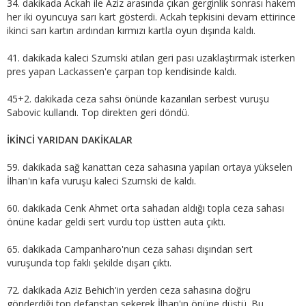
34. dakikada Ackah ile Aziz arasında çıkan gerginlik sonrası hakem
her iki oyuncuya sarı kart gösterdi. Ackah tepkisini devam ettirince
ikinci sarı kartın ardından kırmızı kartla oyun dışında kaldı.
41. dakikada kaleci Szumski atılan geri pası uzaklaştırmak isterken
pres yapan Lackassen'e çarpan top kendisinde kaldı.
45+2. dakikada ceza sahsı önünde kazanılan serbest vuruşu
Sabovic kullandı. Top direkten geri döndü.
İKİNCİ YARIDAN DAKİKALAR
59. dakikada sağ kanattan ceza sahasına yapılan ortaya yükselen
İlhan'ın kafa vuruşu kaleci Szumski de kaldı.
60. dakikada Cenk Ahmet orta sahadan aldığı topla ceza sahası
önüne kadar geldi sert vurdu top üstten auta çıktı.
65. dakikada Campanharo'nun ceza sahası dışından sert
vuruşunda top faklı şekilde dışarı çıktı.
72. dakikada Aziz Behich'in yerden ceza sahasına doğru
gönderdiği top defanstan sekerek İlhan'ın önüne düştü. Bu