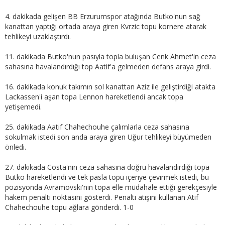
4. dakikada gelişen BB Erzurumspor atağında Butko'nun sağ
kanattan yaptığı ortada araya giren Kvrzic topu kornere atarak
tehlikeyi uzaklaştırdı.
11. dakikada Butko'nun pasıyla topla buluşan Cenk Ahmet'in ceza
sahasına havalandırdığı top Aatif'a gelmeden defans araya girdi.
16. dakikada konuk takımın sol kanattan Aziz ile geliştirdiği atakta
Lackassen'i aşan topa Lennon hareketlendi ancak topa
yetişemedi.
25. dakikada Aatif Chahechouhe çalımlarla ceza sahasına
sokulmak istedi son anda araya giren Uğur tehlikeyi büyümeden
önledi.
27. dakikada Costa'nın ceza sahasına doğru havalandırdığı topa
Butko hareketlendi ve tek pasla topu içeriye çevirmek istedi, bu
pozisyonda Avramovski'nin topa elle müdahale ettiği gerekçesiyle
hakem penaltı noktasını gösterdi. Penaltı atışını kullanan Atif
Chahechouhe topu ağlara gönderdi. 1-0