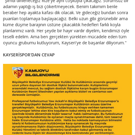
"Şimdi dinleneceğiz Rize'ye aynı coşkuyla çıkacağız. Sorumsuz bir
adamın yaptığı iş bizi çökertmeyecek. Benim takımım benle
beraber hep ayakta kafası dik olacak. Ve gideceğiz bundan sonra
puanları toplamaya başlayacağız. Belki uzun gibi görünebilir ama
küme düşme barajının üstüne çıkacaktık hedefleri farklı koyla
planlarımız vardı. Her şeyde bir hayır vardır diyelim, kendimizi öyle
teselli edelim. Ama ben gerçekten yürekten mücadele eden tüm
oyuncu grubumu kutluyorum, Kayseri'ye de başarılar diliyorum."
KAYSERİSPOR'DAN CEVAP