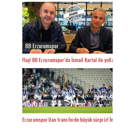
BB Erzurumspor
Flaş! BB Erzurumspor’da İsmail Kartal ile yollar ayrıldı
Erzurumspor’dan transferde büyük sürpriz! İngiliz golcü