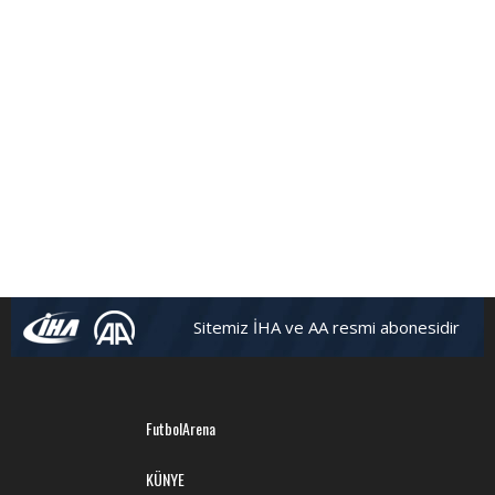
Sitemiz İHA ve AA resmi abonesidir
FutbolArena
KÜNYE