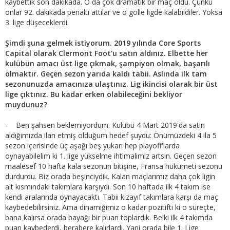
kaybettik son dakikada. O da çok dramatik bir maç oldu. Çünkü
onlar 92. dakikada penaltı attılar ve o golle ligde kalabildiler. Yoksa
3. lige düşeceklerdi.
Şimdi şuna gelmek istiyorum. 2019 yılında Core Sports
Capital olarak Clermont Foot'u satın aldınız. Elbette her
kulübün amacı üst lige çıkmak, şampiyon olmak, başarılı
olmaktır. Geçen sezon yarıda kaldı tabii. Aslında ilk tam
sezonunuzda amacınıza ulaştınız. Lig ikincisi olarak bir üst
lige çıktınız. Bu kadar erken olabileceğini bekliyor
muydunuz?
- Ben şahsen beklemiyordum. Kulübü 4 Mart 2019'da satın
aldığımızda ilan etmiş olduğum hedef şuydu: Önümüzdeki 4 ila 5
sezon içerisinde üç aşağı beş yukarı hep playoff'larda
oynayabilelim ki 1. lige yükselme ihtimalimiz artsın. Geçen sezon
maalesef 10 hafta kala sezonun bitişine, Fransa hükümeti sezonu
durdurdu. Biz orada beşinciydik. Kalan maçlarımız daha çok ligin
alt kısmındaki takımlara karşıydı. Son 10 haftada ilk 4 takım ise
kendi aralarında oynayacaktı. Tabii kizayıf takımlara karşı da maç
kaybedebilirsiniz. Ama dinamiğimiz o kadar pozitifti ki o süreçte,
bana kalırsa orada bayağı bir puan toplardık. Belki ilk 4 takımda
puan kaybederdi, berabere kalırlardı. Yani orada bile 1. Lige