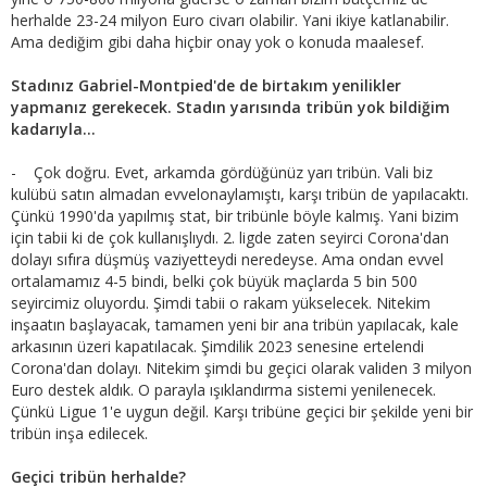
herhalde 23-24 milyon Euro civarı olabilir. Yani ikiye katlanabilir.
Ama dediğim gibi daha hiçbir onay yok o konuda maalesef.
Stadınız Gabriel-Montpied'de de bіrtakım yenilikler
yapmanız gerekecek. Stadın yarısında tribün yok bildiğim
kadarıyla...
- Çok doğru. Evet, arkamda gördüğünüz yarı tribün. Vali biz
kulübü satın almadan evvelonaylamıştı, karşı tribün de yapılacaktı.
Çünkü 1990'da yapılmış stat, bir tribünle böyle kalmış. Yani bizim
için tabii ki de çok kullanışlıydı. 2. ligde zaten seyirci Corona'dan
dolayı sıfıra düşmüş vaziyetteydi neredeyse. Ama ondan evvel
ortalamamız 4-5 bindi, belki çok büyük maçlarda 5 bin 500
seyircimiz oluyordu. Şimdi tabii o rakam yükselecek. Nitekim
inşaatın başlayacak, tamamen yeni bir ana tribün yapılacak, kale
arkasının üzeri kapatılacak. Şimdilik 2023 senesine ertelendi
Corona'dan dolayı. Nitekim şimdi bu geçici olarak validen 3 milyon
Euro destek aldık. O parayla ışıklandırma sistemi yenilenecek.
Çünkü Ligue 1'e uygun değil. Karşı tribüne geçici bir şekilde yeni bir
tribün inşa edilecek.
Geçici tribün herhalde?