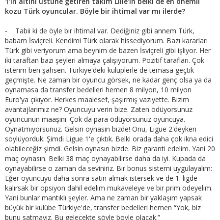
1'in altını üstüne getiren takım Lille'in belki de en önemli
kozu Türk oyuncular. Böyle bir ihtimal var mı ilerde?
- Tabii ki de öyle bir ihtimal var. Dediğiniz gibi annem Türk,
babam İsviçreli. Kendimi Türk olarak hissediyorum. Bazı kararları
Türk gibi veriyorum ama beynim de bazen İsviçreli gibi işliyor. Her
iki taraftan bazı şeyleri almaya çalışıyorum. Pozitif tarafları. Çok
isterim ben şahsen. Türkiye'deki kulüplerle de temasa geçtik
geçmişte. Ne zaman bir oyuncu görsek, ne kadar genç olsa ya da
oynamasa da transfer bedelleri hemen 8 milyon, 10 milyon
Euro'ya çıkıyor. Herkes maalesef, şaşırmış vaziyette. Bizim
avantajlarımız ne? Oyuncuyu verin bize. Zaten ödüyorsunuz
oyuncunun maaşını. Çok da para ödüyorsunuz oyuncuya.
Oynatmıyorsunuz. Gelsin oynasın bizde! Onu, Ligue 2'deyken
söylüyorduk. Şimdi Ligue 1'e çıktık. Belki orada daha çok ikna edici
olabileceğiz şimdi. Gelsin oynasın bizde. Biz garanti edelim. Yani 20
maç oynasın. Belki 38 maç oynayabilirse daha da iyi. Kupada da
oynayabilirse o zaman da seviniriz. Bir bonus sistemi uygulayalım:
Eğer oyuncuyu daha sonra satın almak istersek ve de 1. ligde
kalırsak bir opsiyon dahil edelim mukaveleye ve bir prim ödeyelim.
Yani bunlar mantıklı şeyler. Ama ne zaman bir yaklaşım yapsak
büyük bir kulübe Türkiye'de, transfer bedelleri hemen “Yok, biz
bunu satmayız. Bu gelecekte şöyle böyle olacak.”