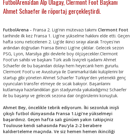
FutbolArena'dan Alp Ulagay, Clermont Foot Başkanı
Ahmet Schaefer ile röportaj gerçekleştirdi.
FutbolArena -
Fransa 2. Ligi'nin mütevazı takımı
Clermont Foot
tarihinde ilk kez Fransa 1. Ligi'ne yükselme hakkını elde etti. Geçen
hafta sonu neticelenen 2. Lig'de ikinci sırayı alarak Troyes'nın
ardından doğrudan Fransa Birinci Ligi'ne çıktılar. Gelecek sezon
PSG, Lyon, Marsilya gibi devlerle boy ölçüşecekler.Clermont
Foot'un sahibi ve başkanı Türk asıllı İsviçreli işadamı Ahmet
Schaefer de bu başarıdan dolayı hem heyecanlı hem gururlu.
Clermont Foot'u ve Avusturya ile Danimarka'daki kulüplerini bir
startup gibi yöneten Ahmet Schaefer Türkiye'den yetenekli genç
oyuncuları transfer etmeye de sıcak bakıyor. Başarılarını
kutlamaya hazırlandıkları gün stadyumda yakaladığımız Schaefer
ile bu başarıyı ve gelecek sezona dair öngörülerini konuştuk.
Ahmet Bey, öncelikle tebrik ediyorum. İki sezonluk inişli
çıkışlı futbol dünyasında Fransa 1.Ligi'ne yükselmeyi
başardınız. Geçen hafta salı günüen yakın takipçiniz
Toulouse kendi sahasında Pau'yla 2-2 berabere
kaldıerteleme maçında. Ve siz hemen hemen ikinciliği