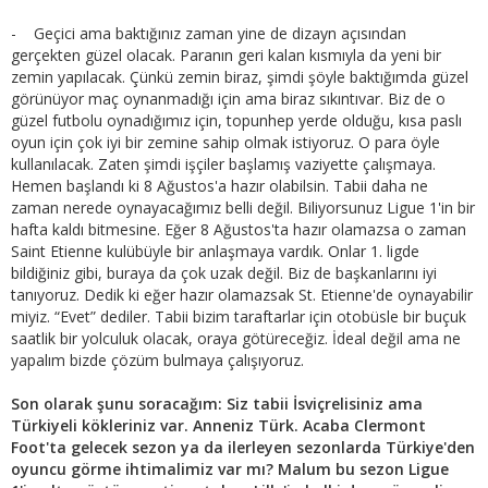
- Geçici ama baktığınız zaman yine de dizayn açısından
gerçekten güzel olacak. Paranın geri kalan kısmıyla da yeni bir
zemin yapılacak. Çünkü zemin biraz, şimdi şöyle baktığımda güzel
görünüyor maç oynanmadığı için ama biraz sıkıntıvar. Biz de o
güzel futbolu oynadığımız için, topunhep yerde olduğu, kısa paslı
oyun için çok iyi bir zemine sahip olmak istiyoruz. O para öyle
kullanılacak. Zaten şimdi işçiler başlamış vaziyette çalışmaya.
Hemen başlandı ki 8 Ağustos'a hazır olabilsin. Tabii daha ne
zaman nerede oynayacağımız belli değil. Biliyorsunuz Ligue 1'in bir
hafta kaldı bitmesine. Eğer 8 Ağustos'ta hazır olamazsa o zaman
Saint Etienne kulübüyle bir anlaşmaya vardık. Onlar 1. ligde
bildiğiniz gibi, buraya da çok uzak değil. Biz de başkanlarını iyi
tanıyoruz. Dedik ki eğer hazır olamazsak St. Etienne'de oynayabilir
miyiz. “Evet” dediler. Tabii bizim taraftarlar için otobüsle bir buçuk
saatlik bir yolculuk olacak, oraya götüreceğiz. İdeal değil ama ne
yapalım bizde çözüm bulmaya çalışıyoruz.
Son olarak şunu soracağım: Siz tabii İsviçrelisiniz ama
Türkiyeli kökleriniz var. Anneniz Türk. Acaba Clermont
Foot'ta gelecek sezon ya da ilerleyen sezonlarda Türkiye'den
oyuncu görme ihtimalimiz var mı? Malum bu sezon Ligue