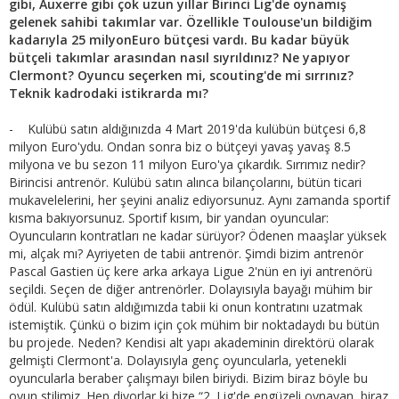
gibi, Auxerre gibi çok uzun yıllar Birinci Lig'de oynamış
gelenek sahibi takımlar var. Özellikle Toulouse'un bildiğim
kadarıyla 25 milyonEuro bütçesi vardı. Bu kadar büyük
bütçeli takımlar arasından nasıl sıyrıldınız? Ne yapıyor
Clermont? Oyuncu seçerken mi, scouting'de mi sırrınız?
Teknik kadrodaki istikrarda mı?
- Kulübü satın aldığınızda 4 Mart 2019'da kulübün bütçesi 6,8
milyon Euro'ydu. Ondan sonra biz o bütçeyi yavaş yavaş 8.5
milyona ve bu sezon 11 milyon Euro'ya çıkardık. Sırrımız nedir?
Birincisi antrenör. Kulübü satın alınca bilançolarını, bütün ticari
mukavelelerini, her şeyini analiz ediyorsunuz. Aynı zamanda sportif
kısma bakıyorsunuz. Sportif kısım, bir yandan oyuncular:
Oyuncuların kontratları ne kadar sürüyor? Ödenen maaşlar yüksek
mi, alçak mı? Ayriyeten de tabii antrenör. Şimdi bizim antrenör
Pascal Gastien üç kere arka arkaya Ligue 2'nün en iyi antrenörü
seçildi. Seçen de diğer antrenörler. Dolayısıyla bayağı mühim bir
ödül. Kulübü satın aldığımızda tabii ki onun kontratını uzatmak
istemiştik. Çünkü o bizim için çok mühim bir noktadaydı bu bütün
bu projede. Neden? Kendisi alt yapı akademinin direktörü olarak
gelmişti Clermont'a. Dolayısıyla genç oyuncularla, yetenekli
oyuncularla beraber çalışmayı bilen biriydi. Bizim biraz böyle bu
oyun stilimiz. Hep diyorlar ki bize “2. Lig'de engüzeli oynayan, biraz