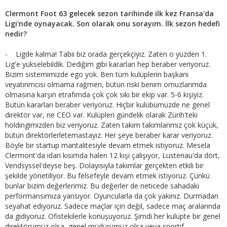
Clermont Foot 63 gelecek sezon tarihinde ilk kez Fransa'da
Ligi'nde oynayacak. Son olarak onu sorayım. İlk sezon hedefi
nedir?
- Ligde kalma! Tabii biz orada gerçekçiyiz. Zaten o yüzden 1.
Lig'e yükselebildik. Dediğim gibi kararları hep beraber veriyoruz.
Bizim sistemimizde ego yok. Ben tüm kulüplerin başkanı
veyatırımcısı olmama rağmen, bütün riski benim omuzlarımda
olmasına karşın etrafımda çok çok sıkı bir ekip var. 5-6 kişiyiz.
Bütün kararları beraber veriyoruz. Hiçbir kulübümüzde ne genel
direktör var, ne CEO var. Kulüpleri gündelik olarak Zürih'teki
holdingimizden biz veriyoruz. Zaten takım takımlarımız çok küçük,
bütün direktörlerletemastayız. Her şeye beraber karar veriyoruz.
Böyle bir startup mantalitesiyle devam etmek istiyoruz. Mesela
Clermont'da idari kısımda halen 12 kişi çalışıyor, Lustenau'da dört,
Vendsyssel'deyse beş. Dolayısıyla takımlar gerçekten etkili bir
şekilde yönetiliyor. Bu felsefeyle devam etmek istiyoruz. Çünkü
bunlar bizim değerlerimiz. Bu değerler de neticede sahadaki
performansımıza yansıyor. Oyuncularla da çok yakınız. Durmadan
seyahat ediyoruz. Sadece maçlar için değil, sadece maç aralarında
da gidiyoruz. Ofistekilerle konuşuyoruz. Şimdi her kulüpte bir genel
direktörümüz olsa, genel müdürümüz olsa veya sportif