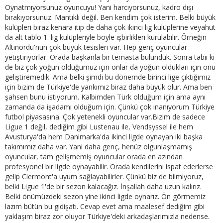
Oynatmıyorsunuz oyuncuyu! Yani harcıyorsunuz, kadro dışı
bırakıyorsunuz. Mantıklı değil. Ben kendim çok isterim. Belki büyük
kulüpleri biraz kenara itip de daha çok ikinci lig kulüplerine veyahut
da alt tablo 1. lig kulüpleriyle böyle işbirlikleri kurulabilir. Örneğin
Altınordu'nun çok büyük tesisleri var. Hep genç oyuncular
yetiştiriyorlar. Orada başkanla bir temasta bulunduk. Sonra tabii ki
de biz çok yoğun olduğumuz için onlar da yoğun oldukları için onu
geliştiremedik. Ama belki şimdi bu dönemde birinci lige çıktığımız
için bizim de Türkiye'de yankımız biraz daha büyük olur. Ama ben
şahsen bunu istiyorum. Kalbimden Türk olduğum için ama aynı
zamanda da işadamı olduğum için. Çünkü çok inanıyorum Türkiye
futbol piyasasına. Çok yetenekli oyuncular var.Bizim de sadece
Ligue 1 değil, dediğim gibi Lustenau ile, Vendsyssel ile hem
Avusturya'da hem Danimarka'da ikinci ligde oynayan iki başka
takımımız daha var. Yani daha genç, henüz olgunlaşmamış
oyuncular, tam gelişmemiş oyuncular orada en azından
profesyonel bir ligde oynayabilir. Orada kendilerini ispat ederlerse
gelip Clermont'a uyum sağlayabilirler. Çünkü biz de bilmiyoruz,
belki Ligue 1'de bir sezon kalacağız. İnşallah daha uzun kalırız.
Belki önümüzdeki sezon yine ikinci ligde oynarız. Ön görmemiz
lazım bütün bu gidişatı. Cevap evet ama maalesef dediğim gibi
yaklaşım biraz zor oluyor Türkiye'deki arkadaşlarımızla nedense.