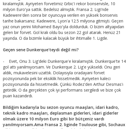
kiralamıştık. Ayriyeten forvetimiz Grbic'i rekor bonservisle, 10
milyon Euro'ya sattık. Bedelsiz almıştık. Fransa 2. Ligi'nde
Kadewere'den sonra bir oyuncuya verilen en yüksek bonservis
tarihe bakarsanız. Kadewere, Lyon'a 12.5 milyona gitmişti. Geçen
yaz onun yerini Mohamed Bayo'yla doldurduk. O bizim altyapıdan
gelen bir forvet. Gol kralı oldu bu sezon 22 gol atarak. Henüz 21
yaşında. O da bizimle kalacak büyük bir ihtimalle 1. Ligde.
Geçen sene Dunkerque'teydi değil mi?
- Evet, Onu 3. Lig'deki Dunkerque'e kiralamıştık. Dunkerque'te 14
gol attı yanılmıyorsam. Ve Dunkerque 2. Lig'e yükseldi. Onu geri
aldık, mukavelesini uzattık. Dolayısıyla oradayani forvet
pozisyonunda pek bir eksiklik hissetmedik. Ayriyeten kaleci
pozisyonunda da hissetmedik. Çünkü Rodez'den Arthur Desmas'ı
getirdik. O da gerçekten çok iyi performans sergiledi ve bize çok
puan kazandırdı.
Bildiğim kadarıyla bu sezon oyuncu maaşları, idari kadro,
teknik kadro maaşları, deplasman giderleri, idari giderler
olmak üzere 10 milyon Euro gibi bir bütçeniz vardı
yanılmıyorsam.Ama Fransa 2. liginde Toulouse gibi, Sochaux