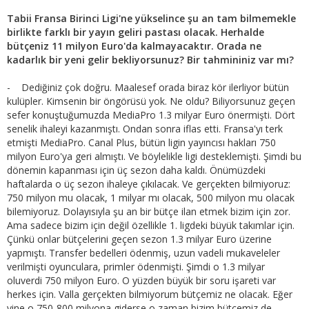
Tabii Fransa Birinci Ligi'ne yükselince şu an tam bilmemekle
birlikte farklı bir yayın geliri pastası olacak. Herhalde
bütçeniz 11 milyon Euro'da kalmayacaktır. Orada ne
kadarlık bir yeni gelir bekliyorsunuz? Bir tahmininiz var mı?
- Dediğiniz çok doğru. Maalesef orada biraz kör ilerliyor bütün
kulüpler. Kimsenin bir öngörüsü yok. Ne oldu? Biliyorsunuz geçen
sefer konuştuğumuzda MediaPro 1.3 milyar Euro önermişti. Dört
senelik ihaleyi kazanmıştı. Ondan sonra iflas etti. Fransa'yı terk
etmişti MediaPro. Canal Plus, bütün ligin yayıncısı hakları 750
milyon Euro'ya geri almıştı. Ve böylelikle ligi desteklemişti. Şimdi bu
dönemin kapanması için üç sezon daha kaldı. Önümüzdeki
haftalarda o üç sezon ihaleye çıkılacak. Ve gerçekten bilmiyoruz:
750 milyon mu olacak, 1 milyar mı olacak, 500 milyon mu olacak
bilemiyoruz. Dolayısıyla şu an bir bütçe ilan etmek bizim için zor.
Ama sadece bizim için değil özellikle 1. ligdeki büyük takımlar için.
Çünkü onlar bütçelerini geçen sezon 1.3 milyar Euro üzerine
yapmıştı. Transfer bedelleri ödenmiş, uzun vadeli mukaveleler
verilmişti oyunculara, primler ödenmişti. Şimdi o 1.3 milyar
oluverdi 750 milyon Euro. O yüzden büyük bir soru işareti var
herkes için. Valla gerçekten bilmiyorum bütçemiz ne olacak. Eğer
yine o 750-800 milyona giderse o zaman bizim bütçemiz de