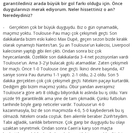
garantilediniz arada büyük bir gol farkı olduğu için. Önce
duygularınızı merak ediyorum. Neler hissettiniz o an?
Neredeydiniz?
- Gerçekten çok bir büyük duyguydu. Biz o gün oynamadık,
maçımız yoktu. Toulouse-Pau maçı çok çekişmeli geçti. Son
dakikalarda bizim eski kaleci Max Dupé, geçen sezon bizde kiralık
olarak oynamıştı Nantes'tan. Şu an Toulouse'un kalecisi, Liverpool
kalecisinin yaptığı gibi ileri çıktı. Ondan sonra biz çok
heyecanlandık. Özellikle son dakikalarda 3-4 net pozisyonları vardı
Toulouse'un. Ama 3-2'yi bulacak golü atamadılar. Zaten çekişmeli
bir maçtı. Önce 1-0 Toulouse öne geçti. İkinci devre başında, 47
saniye sonra Pau durumu 1-1 yaptı. 2-1 oldu, 2-2 oldu. Son 5
dakika gerçekten çok çok çekişmeli geçti. Nitekim paçayı kurtardık.
Dediğim gibi bizim maçımız yoktu. Öbür yandan averajımız
Toulouse'a göre artı 8 olduğu biliyorduk ki aslında bu iş oldu. Yani
yüzde 99 garantiledik ama yine de tam çıkmadık. Çünkü futbolun
tarihinde böyle garip neticeler vardır. Toulouse'un 4-0
kazanmasıyla, biz de son maçımızda 4-0, 5-0 kaybedersek bu iş
olmazdı. Nitekim orada coştuk. Ben ailemle beraber Zürih'teydim.
Tabii ağladık, sarıldık birbirimize. Çok garip bir duyguydu bu olayı
uzaktan seyretmek. Ondan sonra Caen'a karşı son maçta