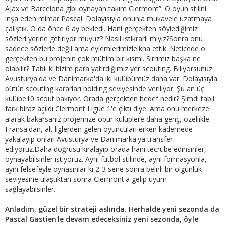
Ajax ve Barcelona gibi oynayan takım Clermont”. O oyun stilini
inşa eden mimar Pascal. Dolayısıyla onunla mukavele uzatmaya
çalıştık. O da önce 6 ay bekledi. Hani gerçekten söylediğimiz
sözleri yerine getiriyor muyuz? Nasıl istikrarlı mıyız?Sonra onu
sadece sözlerle değil ama eylemlerimizleikna ettik. Neticede o
gerçekten bu projenin çok mühim bir kısmı. Sırrımız başka ne
olabilir? Tabii ki bizim para yatırdığımız yer scouting. Biliyorsunuz
Avusturya'da ve Danimarka'da iki kulübümüz daha var. Dolayısıyla
bütün scouting kararları holding seviyesinde veriliyor. Şu an üç
kulübe10 scout bakıyor. Orada gerçekten hedef nedir? Şimdi tabii
fark biraz açıldı Clermont Ligue 1'e çıktı diye. Ama onu merkeze
alarak bakarsanız projemize öbür kulüplere daha genç, özellikle
Fransa'dan, alt liglerden gelen oyuncuları erken kademede
yakalayıp onları Avusturya ve Danimarka'ya transfer
ediyoruz.Daha doğrusu kiralayıp orada hani tecrübe edinsinler,
oynayabilsinler istiyoruz. Aynı futbol stilinde, aynı formasyonla,
aynı felsefeyle oynasınlar ki 2-3 sene sonra belirli bir olgunluk
seviyesine ulaştıktan sonra Clermont'a gelip uyum
sağlayabilsinler.
Anladım, güzel bir strateji aslında. Herhalde yeni sezonda da
Pascal Gastien'le devam edeceksiniz yeni sezonda, öyle