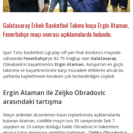
Galatasaray Erkek Basketbol Takımı koçu Ergin Ataman,
Fenerbahçe maçı sonrası açıklamalarda bulundu.
Spor Toto Basketbol Ligi play-off yarı final dördüncü maçında
sahasında
Fenerbahçe
'ye 82-75 mağlup olan
Galatasaray
Odeabank'ın başantrenörü
Ergin Ataman
, Avrupa'nın en güçlü
takımına ve başantrenörüne karşı mücadele ettiklerini ancak bu
şartlarda kaybetmenin kendisini çok hırslandırdığını söyledi.
Ergin Ataman ile Zeljko Obradovic
arasındaki tartışma
Maçın ardından düzenlenen basın toplantısında açıklamalarda
bulunan Ataman, özellikle maçın son 30 saniyesinde fark 7
sayıyken ve 24 saniye dolduğu halde Obradovic'in hakemlere
ekrana bakın demesine gerildiğini belirterek, "
Zeljko Obradovic
'e