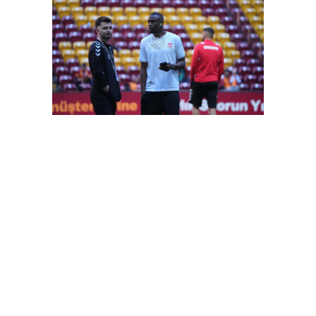
FutbolArena Galatasaray-Sivasspor maçında