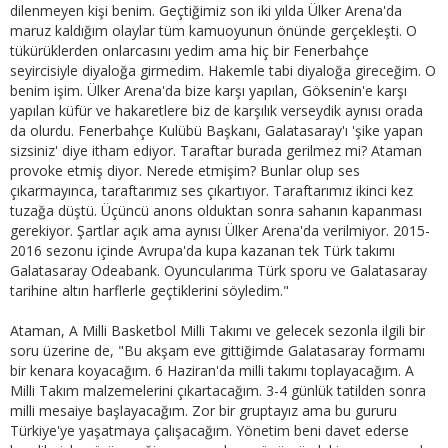
dilenmeyen kişi benim. Geçtiğimiz son iki yılda Ülker Arena'da
maruz kaldığım olaylar tüm kamuoyunun önünde gerçekleşti. O
tükürüklerden onlarcasını yedim ama hiç bir Fenerbahçe
seyircisiyle diyaloğa girmedim. Hakemle tabi diyaloğa gireceğim. O
benim işim. Ülker Arena'da bize karşı yapılan, Göksenin'e karşı
yapılan küfür ve hakaretlere biz de karşılık verseydik aynısı orada
da olurdu. Fenerbahçe Kulübü Başkanı, Galatasaray'ı 'şike yapan
sizsiniz' diye itham ediyor. Taraftar burada gerilmez mi? Ataman
provoke etmiş diyor. Nerede etmişim? Bunlar olup ses
çıkarmayınca, taraftarımız ses çıkartıyor. Taraftarımız ikinci kez
tuzağa düştü. Üçüncü anons olduktan sonra sahanın kapanması
gerekiyor. Şartlar açık ama aynısı Ülker Arena'da verilmiyor. 2015-
2016 sezonu içinde Avrupa'da kupa kazanan tek Türk takımı
Galatasaray Odeabank. Oyuncularıma Türk sporu ve Galatasaray
tarihine altın harflerle geçtiklerini söyledim."
Ataman, A Milli Basketbol Milli Takımı ve gelecek sezonla ilgili bir
soru üzerine de, "Bu akşam eve gittiğimde Galatasaray formamı
bir kenara koyacağım. 6 Haziran'da milli takımı toplayacağım. A
Milli Takım malzemelerini çıkartacağım. 3-4 günlük tatilden sonra
milli mesaiye başlayacağım. Zor bir gruptayız ama bu gururu
Türkiye'ye yaşatmaya çalışacağım. Yönetim beni davet ederse