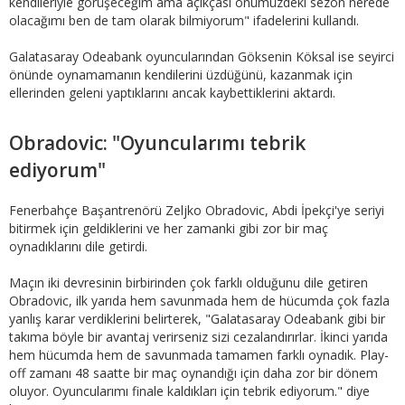
kendileriyle görüşeceğim ama açıkçası önümüzdeki sezon nerede
olacağımı ben de tam olarak bilmiyorum" ifadelerini kullandı.
Galatasaray Odeabank oyuncularından Göksenin Köksal ise seyirci
önünde oynamamanın kendilerini üzdüğünü, kazanmak için
ellerinden geleni yaptıklarını ancak kaybettiklerini aktardı.
Obradovic: "Oyuncularımı tebrik
ediyorum"
Fenerbahçe Başantrenörü Zeljko Obradovic, Abdi İpekçi'ye seriyi
bitirmek için geldiklerini ve her zamanki gibi zor bir maç
oynadıklarını dile getirdi.
Maçın iki devresinin birbirinden çok farklı olduğunu dile getiren
Obradovic, ilk yarıda hem savunmada hem de hücumda çok fazla
yanlış karar verdiklerini belirterek, "Galatasaray Odeabank gibi bir
takıma böyle bir avantaj verirseniz sizi cezalandırırlar. İkinci yarıda
hem hücumda hem de savunmada tamamen farklı oynadık. Play-
off zamanı 48 saatte bir maç oynandığı için daha zor bir dönem
oluyor. Oyuncularımı finale kaldıkları için tebrik ediyorum." diye