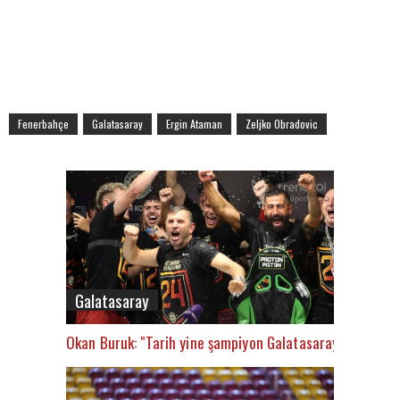
Fenerbahçe
Galatasaray
Ergin Ataman
Zeljko Obradovic
Galatasaray
Okan Buruk: "Tarih yine şampiyon Galatasaray’ı yazacak