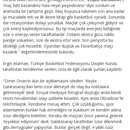
'maç bitti kazandınız hala neyin peşindesiniz' diye sordum ve
aramızda bir tartışma geçti. Maç boyunca takımım son ana kadar
iyi mücadele etti ve ilk devre kitap gibi basketbol oynadı. Sonunda
dar rotasyondan dolayı yorulduk. Maçlar çok çekişmeli gidiyor ve
çok enerji kaybediyorsunuz. Bu tip maçlarda enerjiniz bittiğinde
size o enerjiyi veren taraftarlardır. Onların ekstra gücü rakibi
paniğe sokarken, size de ekstra efor verir. Son periyotta bu
eksikliği çok hissettik. Oyundan düştük ve Fenerbahçe maçı
kazandı." değerlendirmesinde bulundu.
Ergin Ataman, Türkiye Basketbol Federasyonu Disiplin Kurulu
tarafından kendilerine verilen ceza ile ilgili olarak şunları kaydetti:
"Ömer Onan'ın dün bir açıklamasını izledim. 'Keşke
Galatasaray'dan birisi özür dileseydi de olay bu noktalara
gelmeseydi' dedi. Sosyal medyaya fotoğraf düştüğü anda kendi
resmi hesabımdan olayı şiddetle kınadım. Aynı anda Obradovic'le
telofonlaştık. Kendisine mesaj attım. Çok üzüldüğümü, spor
adamlarının bunları hak etmediğini ve kulübüm ve kendim adına
özür dilediğimi belirttim. Kendisi de maçtan önce yanıma gelerek
'teşekkür ediyorum' dedi. Galatasaray tarafından özür dilenmedi
gibi demagojiler yapıyorlar. Bunlar gerçek değil. 4 yıldır özür