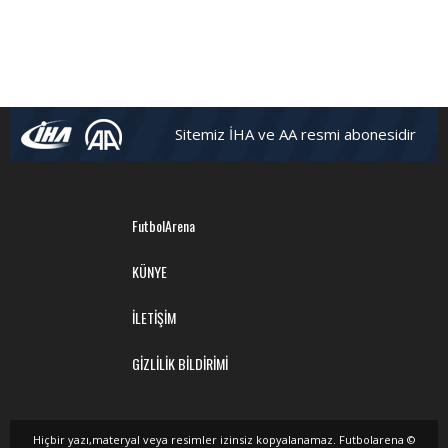
Sitemiz İHA ve AA resmi abonesidir
FutbolArena
KÜNYE
İLETİŞİM
GİZLİLİK BİLDİRİMİ
Hiçbir yazı,materyal veya resimler izinsiz kopyalanamaz. Futbolarena ©