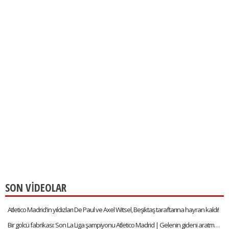
SON VİDEOLAR
Atletico Madrid'in yıldızları De Paul ve Axel Witsel, Beşiktaş taraftarına hayran kaldı!
Bir golcü fabrikası: Son La Liga şampiyonu Atletico Madrid | Gelenin gideni aratmadığı kulüp