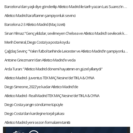
Barcelona'dan yaşlı diye gönderilip Atletico Madrid ile tarih yazan Luis Suarez'in hikayesi
Atletico Madrid taraftarının şampiyonluk sevinci
Barcelona 2-3 Atletico Madrid (Maç özeti)
Sinan Yılmaz:"Genç yıldızlar, sevilmeyen Chelsea ve Atletico Madrid'i sevilecek kulüp yapacaklar"
Merih Demiral, Diego Costa'ya posta koydu
Çağdaş Sevinç: "Yakın futbol tarihinde Leicester ve Atletico Madrid'in şampiyonluğunu mucize olarak görüyorum"
Antoine Griezmann'dan Atletico Madrid'e veda
Arda Turan: "Atletico Madrid dönemi hayatımın en güzel yıllarıydı"
Atletico Madrid - Juventus TEK MAÇ Nesine'de! TIKLA & OYNA
Diego Simeone, 2022'ye kadar Atletico Madrid'de
Atletico Madrid - Real Madrid TEK MAÇ Nesine'de! TIKLA & OYNA
Diego Costa yangın söndürme tüpüyle
Diego Costa'dan kardeşine torpil şakası
Atletico Madrid yeni sezon formalarını tanıttı